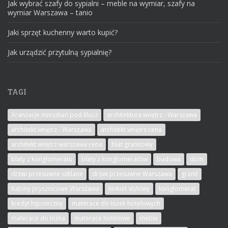
Jak wybrać szafy do sypialni – meble na wymiar, szafy na
wymiar Warszawa – tanio
Jaki sprzęt kuchenny warto kupić?
Jak urządzić przytulną sypialnię?
TAGI
Aranżacje mieszkań pod klucz
architektura wnętrz - Warszawa
architekt wnętrz - Warszawa
architekt wnętrz cena
architekt wnętrz warszawa cena
blat granitowy
blaty z konglomeratu
blaty z konglomeratów
budowa
dom
drzwi przesuwne szklane
drzwi przesuwne Warszawa
granit
Kabiny prysznicowe Warszawa
kinkiet stylowy
konglomerat
kredyt hipoteczny
materace do łóżek hotelowych
materace do łóżka
materace hotelowe
meble