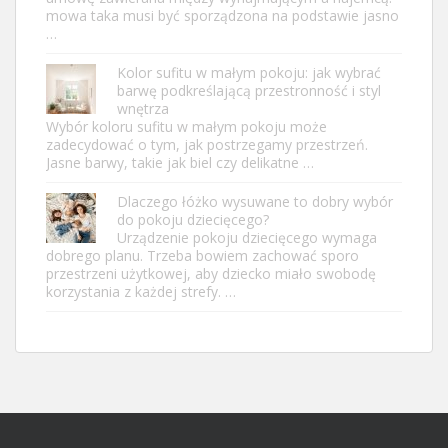
mowa taka musi być sporządzona na podstawie jasno
…
Kolor sufitu w małym pokoju: jak wybrać
barwę podkreślającą przestronność i styl
wnętrza
Wybór koloru sufitu w małym pokoju może
zadecydować o tym, jak postrzegamy przestrzeń.
Jasne barwy, takie jak biel czy delikatne …
Dlaczego łóżko wysuwane to dobry wybór
do pokoju dziecięcego?
Urządzenie pokoju dziecięcego wymaga
dobrego planu. Trzeba bowiem zachować sporo
przestrzeni użytkowej, aby dziecko miało swobodę
korzystania z każdej strefy. …