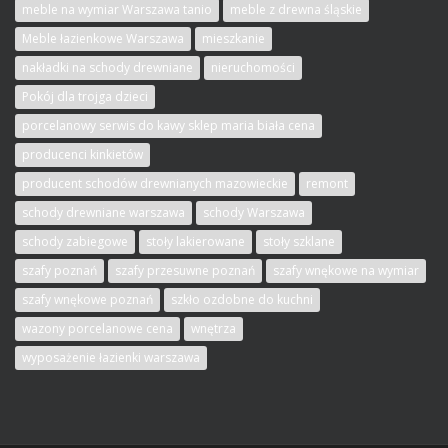
meble na wymiar Warszawa tanio
meble z drewna śląskie
Meble łazienkowe Warszawa
mieszkanie
nakładki na schody drewniane
nieruchomości
Pokój dla trojga dzieci
porcelanowy serwis do kawy sklep maria biała cena
producenci kinkietów
producent schodów drewnianych mazowieckie
remont
schody drewniane warszawa
schody Warszawa
schody zabiegowe
stoły lakierowane
stoły szklane
szafy poznań
szafy przesuwne poznań
szafy wnękowe na wymiar
szafy wnękowe poznań
szkło ozdobne do kuchni
wazony porcelanowe cena
wnętrza
wyposażenie łazienki warszawa