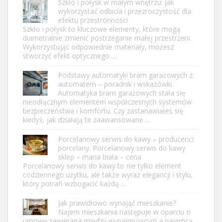
Szkło i połysk w małym wnętrzu: jak
wykorzystać odbicia i przezroczystość dla
efektu przestronności
Szkło i połysk to kluczowe elementy, które mogą
diametralnie zmienić postrzeganie małej przestrzeni.
Wykorzystując odpowiednie materiały, możesz
stworzyć efekt optycznego …
Podstawy automatyki bram garażowych z
automatem – poradnik i wskazówki
Automatyka bram garażowych stała się
nieodłącznym elementem współczesnych systemów
bezpieczeństwa i komfortu. Czy zastanawiałeś się
kiedyś, jak działają te zaawansowane …
Porcelanowy serwis do kawy – producenci
porcelany. Porcelanowy serwis do kawy
sklep – maria biała – cena
Porcelanowy serwis do kawy to nie tylko element
codziennego użytku, ale także wyraz elegancji i stylu,
który potrafi wzbogacić każdą …
Jak prawidłowo wynająć mieszkanie?
Najem mieszkania następuje w oparciu o
umowę zawierana między wynajmującym a najemcą.