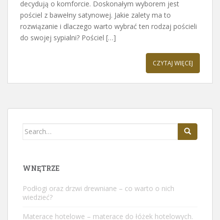
decydują o komforcie. Doskonałym wyborem jest
pościel z bawełny satynowej. Jakie zalety ma to
rozwiązanie i dlaczego warto wybrać ten rodzaj pościeli
do swojej sypialni? Pościel […]
CZYTAJ WIĘCEJ
Search
for:
WNĘTRZE
Podłogi oraz drzwi drewniane – co warto o nich
wiedzieć?
Materace hotelowe – materace do łóżek hotelowych.