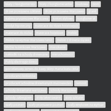
blaty z konglomeratu
blaty z konglomeratów
budowa
dom
drzwi przesuwne szklane
drzwi przesuwne Warszawa
granit
Kabiny prysznicowe Warszawa
kinkiet stylowy
konglomerat
kredyt hipoteczny
materace do łóżek hotelowych
materace do łóżka
materace hotelowe
meble
meble na wymiar Warszawa tanio
meble z drewna śląskie
Meble łazienkowe Warszawa
mieszkanie
nakładki na schody drewniane
nieruchomości
Pokój dla trojga dzieci
porcelanowy serwis do kawy sklep maria biała cena
producenci kinkietów
producent schodów drewnianych mazowieckie
remont
schody drewniane warszawa
schody Warszawa
schody zabiegowe
stoły lakierowane
stoły szklane
szafy poznań
szafy przesuwne poznań
szafy wnękowe na wymiar