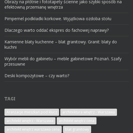
Obrazy na płótnie i fototapety ścienne jako szybki sposób na
efektowną przemianę wnętrza
Pimpernel podkładki korkowe. Wyjątkowa ozdoba stołu
Dlaczego warto oddać ekspres do fachowej naprawy?
Kamienne blaty kuchenne – blat granitowy. Granit: blaty do
kuchni
Wybór mebli do gabinetu – meble gabinetowe Poznań. Szafy
przesuwne
Deski kompozytowe – czy warto?
TAGI
Aranżacje mieszkań pod klucz
architektura wnętrz - Warszawa
architekt wnętrz - Warszawa
architekt wnętrz cena
architekt wnętrz warszawa cena
blat granitowy