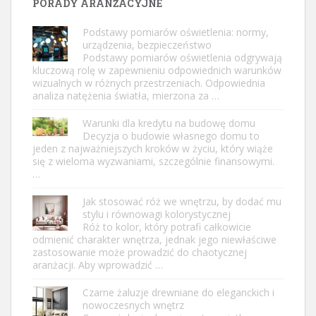
PORADY ARANŻACYJNE
Podstawy pomiarów oświetlenia: normy,
urządzenia, bezpieczeństwo
Podstawy pomiarów oświetlenia odgrywają
kluczową rolę w zapewnieniu odpowiednich warunków
wizualnych w różnych przestrzeniach. Odpowiednia
analiza natężenia światła, mierzona za …
Warunki dla kredytu na budowę domu
Decyzja o budowie własnego domu to
jeden z najważniejszych kroków w życiu, który wiąże
się z wieloma wyzwaniami, szczególnie finansowymi.
…
Jak stosować róż we wnętrzu, by dodać mu
stylu i równowagi kolorystycznej
Róż to kolor, który potrafi całkowicie
odmienić charakter wnętrza, jednak jego niewłaściwe
zastosowanie może prowadzić do chaotycznej
aranżacji. Aby wprowadzić …
Czarne żaluzje drewniane do eleganckich i
nowoczesnych wnętrz