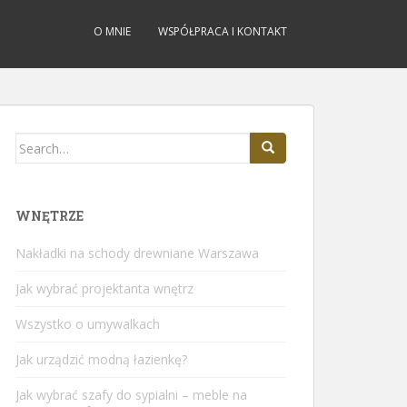
O MNIE
WSPÓŁPRACA I KONTAKT
Search
for:
WNĘTRZE
Nakładki na schody drewniane Warszawa
Jak wybrać projektanta wnętrz
Wszystko o umywalkach
Jak urządzić modną łazienkę?
Jak wybrać szafy do sypialni – meble na