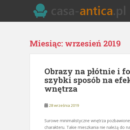
S
k
i
p
t
o
Miesiąc:
wrzesień 2019
m
a
i
n
Obrazy na płótnie i f
c
o
szybki sposób na ef
n
wnętrza
t
e
n
28 września 2019
t
Surowe minimalistyczne wnętrza pozbawione
charakteru. Takie mieszkania nie należą do na