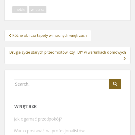
meble
wnętrza
Nawigacja
Różne oblicza tapety w modnych wnętrzach
wpisu
Drugie życie starych przedmiotów, czyli DIY w warunkach domowych
Search
for:
WNĘTRZE
Jak ogarnąć przedpokój?
Warto postawić na profesjonalistów!