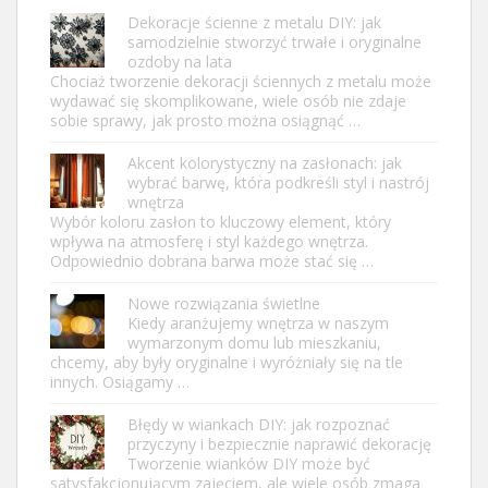
Dekoracje ścienne z metalu DIY: jak
samodzielnie stworzyć trwałe i oryginalne
ozdoby na lata
Chociaż tworzenie dekoracji ściennych z metalu może
wydawać się skomplikowane, wiele osób nie zdaje
sobie sprawy, jak prosto można osiągnąć …
Akcent kolorystyczny na zasłonach: jak
wybrać barwę, która podkreśli styl i nastrój
wnętrza
Wybór koloru zasłon to kluczowy element, który
wpływa na atmosferę i styl każdego wnętrza.
Odpowiednio dobrana barwa może stać się …
Nowe rozwiązania świetlne
Kiedy aranżujemy wnętrza w naszym
wymarzonym domu lub mieszkaniu,
chcemy, aby były oryginalne i wyróżniały się na tle
innych. Osiągamy …
Błędy w wiankach DIY: jak rozpoznać
przyczyny i bezpiecznie naprawić dekorację
Tworzenie wianków DIY może być
satysfakcjonującym zajęciem, ale wiele osób zmaga