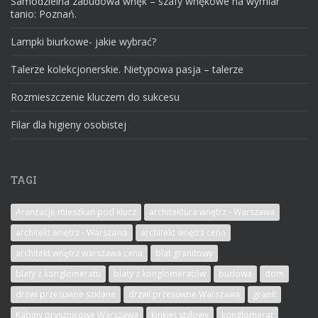
Samodzielna zabudowa wnęk – szafy wnękowe na wymiar
tanio: Poznań.
Lampki biurkowe- jakie wybrać?
Talerze kolekcjonerskie. Nietypowa pasja – talerze
Rozmieszczenie kluczem do sukcesu
Filar dla higieny osobistej
TAGI
Aranżacje mieszkań pod klucz
architektura wnętrz - Warszawa
architekt wnętrz - Warszawa
architekt wnętrz cena
architekt wnętrz warszawa cena
blat granitowy
blaty z konglomeratu
blaty z konglomeratów
budowa
dom
drzwi przesuwne szklane
drzwi przesuwne Warszawa
granit
Kabiny prysznicowe Warszawa
kinkiet stylowy
konglomerat