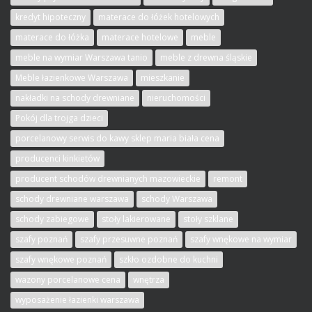
kredyt hipoteczny
materace do łóżek hotelowych
materace do łóżka
materace hotelowe
meble
meble na wymiar Warszawa tanio
meble z drewna śląskie
Meble łazienkowe Warszawa
mieszkanie
nakładki na schody drewniane
nieruchomości
Pokój dla trojga dzieci
porcelanowy serwis do kawy sklep maria biała cena
producenci kinkietów
producent schodów drewnianych mazowieckie
remont
schody drewniane warszawa
schody Warszawa
schody zabiegowe
stoły lakierowane
stoły szklane
szafy poznań
szafy przesuwne poznań
szafy wnękowe na wymiar
szafy wnękowe poznań
szkło ozdobne do kuchni
wazony porcelanowe cena
wnętrza
wyposażenie łazienki warszawa