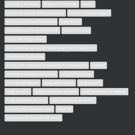
materace do łóżka
materace hotelowe
meble
meble na wymiar Warszawa tanio
meble z drewna śląskie
Meble łazienkowe Warszawa
mieszkanie
nakładki na schody drewniane
nieruchomości
Pokój dla trojga dzieci
porcelanowy serwis do kawy sklep maria biała cena
producenci kinkietów
producent schodów drewnianych mazowieckie
remont
schody drewniane warszawa
schody Warszawa
schody zabiegowe
stoły lakierowane
stoły szklane
szafy poznań
szafy przesuwne poznań
szafy wnękowe na wymiar
szafy wnękowe poznań
szkło ozdobne do kuchni
wazony porcelanowe cena
wnętrza
wyposażenie łazienki warszawa