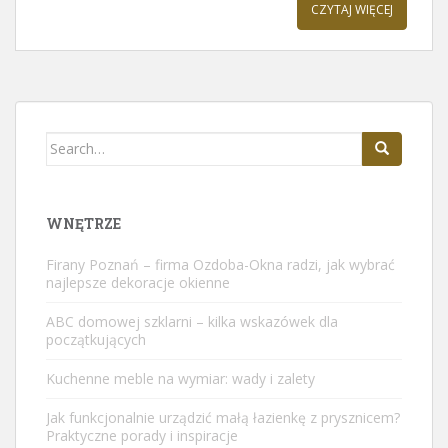
CZYTAJ WIĘCEJ
Search
for:
WNĘTRZE
Firany Poznań – firma Ozdoba-Okna radzi, jak wybrać
najlepsze dekoracje okienne
ABC domowej szklarni – kilka wskazówek dla
początkujących
Kuchenne meble na wymiar: wady i zalety
Jak funkcjonalnie urządzić małą łazienkę z prysznicem?
Praktyczne porady i inspiracje