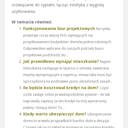
rozwiązanie do sypialni, łącząc estetykę z wygodą
użytkowania.
W temacie również:
Funkcjonowanie biur projektowych
Na rynku
powstaje coraz więcej firm zajmujących się
projektowaniem budynków i domów jednorodzinnych.
Odpowiednio wybrane do naszych potrzeb biuro
projektowe podchodzi do...
Jak prawidłowo wynająć mieszkanie?
Najem
mieszkania następuje w oparciu o umowę zawierana
między wynajmującym a najemcą. mowa taka musi być
sporządzona na podstawie jasno określonych zasad...
Ile będzie kosztował kredyt na dom?
Część
osób zadaje sobie prawdopodobnie pytanie – ile tak
naprawdę zapłacę za ten kredyt na mój wymarzony,
piękny i lśniący dom? To...
Kiedy warto ubezpieczyć dom?
Ubezpieczenie
domu to w wielu przypadkach bardzo dobra decyzja.
Czasem jak na przykład w momencie zaciągania kredytu