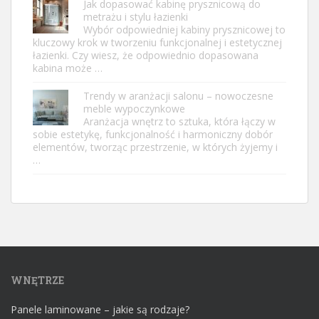
Jak dopasować kabinę prysznicową do
metrażu i stylu łazienki
Wybór odpowiedniej kabiny prysznicowej to
kluczowy krok w tworzeniu funkcjonalnej i estetycznej
łazienki. Czy wiesz, że odpowiednio dopasowana
kabina może …
Trendy w aranżacji salonu – nowoczesne
meble wypoczynkowe
Aranżacja wnętrz to sztuka, która łączy w
sobie estetykę, funkcjonalność i harmoniczny dobór
elementów, tworząc przestrzenie, w których żyjemy i
…
WNĘTRZE
Panele laminowane – jakie są rodzaje?