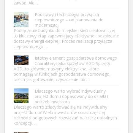
zawód. Ale …
Podstawy i technologia przyłącza
ciepłowniczego – od planowania do
modernizacji
Podłączenie budynku do miejskiej sieci ciepłowniczej
to kluczowy etap zapewniający efektywne i bezpieczne
dostawy energii cieplnej. Proces realizacji przyłącza
ciepłowniczego …
Istotny element gospodarstwa domowego
Charakterystyka sprzętów AGD Sprzęty
AGD, to głównie maszyny elektryczne, które
pomagają w funkcjach gospodarstwa domowego,
takich jak gotowanie, czyszczenie lub …
Dlaczego warto wybrać indywidualny
projekt domu dopasowany do działki i
potrzeb inwestora
Dlaczego warto zdecydować się na indywidualny
projekt domu? Wielu inwestorów coraz częściej
odchodzi od gotowych rozwiązań na rzecz unikalnych
koncepcji, …