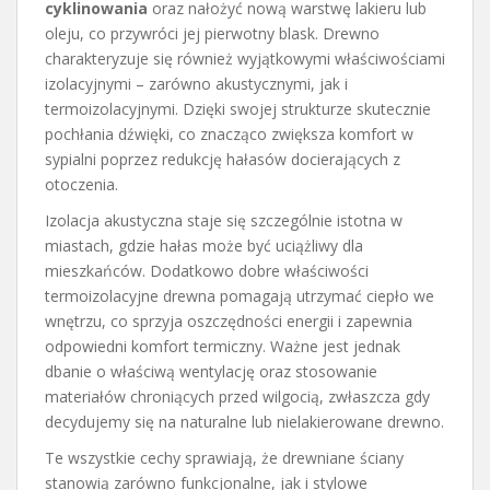
cyklinowania
oraz nałożyć nową warstwę lakieru lub
oleju, co przywróci jej pierwotny blask. Drewno
charakteryzuje się również wyjątkowymi właściwościami
izolacyjnymi – zarówno akustycznymi, jak i
termoizolacyjnymi. Dzięki swojej strukturze skutecznie
pochłania dźwięki, co znacząco zwiększa komfort w
sypialni poprzez redukcję hałasów docierających z
otoczenia.
Izolacja akustyczna staje się szczególnie istotna w
miastach, gdzie hałas może być uciążliwy dla
mieszkańców. Dodatkowo dobre właściwości
termoizolacyjne drewna pomagają utrzymać ciepło we
wnętrzu, co sprzyja oszczędności energii i zapewnia
odpowiedni komfort termiczny. Ważne jest jednak
dbanie o właściwą wentylację oraz stosowanie
materiałów chroniących przed wilgocią, zwłaszcza gdy
decydujemy się na naturalne lub nielakierowane drewno.
Te wszystkie cechy sprawiają, że drewniane ściany
stanowią zarówno funkcjonalne, jak i stylowe