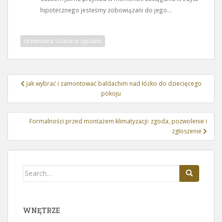
hipotecznego jesteśmy zobowiązani do jego...
drewniana ściana w sypialni
Nawigacja
Jak wybrać i zamontować baldachim nad łóżko do dziecięcego
wpisu
pokoju
Formalności przed montażem klimatyzacji: zgoda, pozwolenie i
zgłoszenie
Search
for:
WNĘTRZE