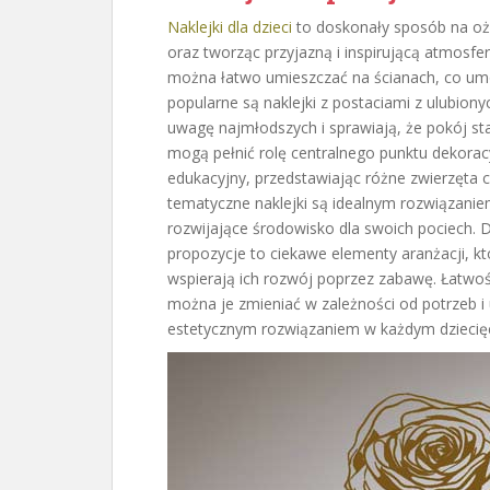
Naklejki dla dzieci
to doskonały sposób na oży
oraz tworząc przyjazną i inspirującą atmosfe
można łatwo umieszczać na ścianach, co umo
popularne są naklejki z postaciami z ulubion
uwagę najmłodszych i sprawiają, że pokój st
mogą pełnić rolę centralnego punktu dekorac
edukacyjny, przedstawiając różne zwierzęta cz
tematyczne naklejki są idealnym rozwiązaniem
rozwijające środowisko dla swoich pociech. 
propozycje to ciekawe elementy aranżacji, kt
wspierają ich rozwój poprzez zabawę. Łatwość 
można je zmieniać w zależności od potrzeb i 
estetycznym rozwiązaniem w każdym dziecię