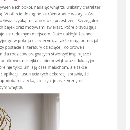
wienie ich pokoi, nadając wnętrzu unikalny charakter
rę. W ofercie dostępne są różnorodne wzory, które
żliwia szybką metamorfozę przestrzeni. Szczególnie
ych bajek oraz motywami zwierząt, które przyciągają
aje się radosnym miejscem. Duże naklejki ścienne
yjnego w pokoju dziecięcym, a także mają potencjał
y postacie z literatury dziecięcej. Kolorowe i
 dla rodziców pragnących stworzyć inspirujące i
Dodatkowo, naklejki dla niemowląt oraz edukacyjne
óre nie tylko umilają czas maluchom, ale także
aplikacji i usunięcia tych dekoracji sprawia, że
upodobań dziecka, co czyni je praktycznym i
cym wnętrzu.