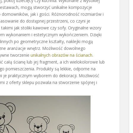
j, pokój dziecięcy czy kuchnia. Wykonane z wysokiej
zestawach, mogą stworzyć unikalne kompozycje
o domowników, jak i gości. Różnorodność rozmiarów i
pasowanie do dostępnej przestrzeni, co czyni je
akimi jak stoliki kawowe czy sofy. Oryginalne wzory
dnym wykonaniem i estetycznym wykończeniem. Dzięki
innych po geometryczne kształty, naklejki mogą
czne aranżacje wnętrz. Możliwość dowolnego
ywne tworzenie
unikalnych obrazów na ścianach.
całą ścianę lub jej fragment, a ich wielokolorowe lub
o pomieszczenia. Produkty są lekkie, odporne na
yni je praktycznym wyborem do dekoracji. Możliwość
mi z oferty sklepu pozwala na stworzenie spójnej i