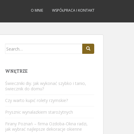
O MNIE
WSPÓŁPRACA I KONTAKT
Search
for:
WNĘTRZE
Świeczniki diy. Jak wykonać szybko i tanio,
świecznik do domu?
Czy warto kupić rolety rzymskie?
Prysznic wynalazkiem starożytnych
Firany Poznań – firma Ozdoba-Okna radzi,
jak wybrać najlepsze dekoracje okienne