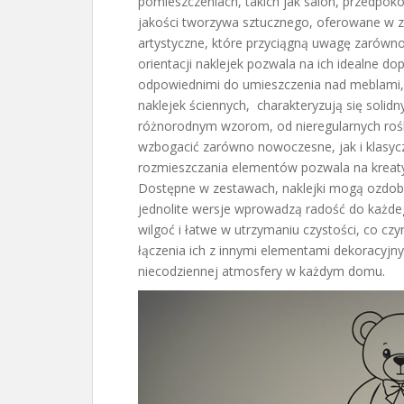
pomieszczeniach, takich jak salon, przedpokó
jakości tworzywa sztucznego, oferowane w 
artystyczne, które przyciągną uwagę zarówn
orientacji naklejek pozwala na ich idealne do
odpowiednimi do umieszczenia nad meblami, t
naklejek ściennych, charakteryzują się soli
różnorodnym wzorom, od nieregularnych rośl
wzbogacić zarówno nowoczesne, jak i klasy
rozmieszczania elementów pozwala na kreat
Dostępne w zestawach, naklejki mogą ozdobić 
jednolite wersje wprowadzą radość do każdeg
wilgoć i łatwe w utrzymaniu czystości, co cz
łączenia ich z innymi elementami dekoracyjny
niecodziennej atmosfery w każdym domu.