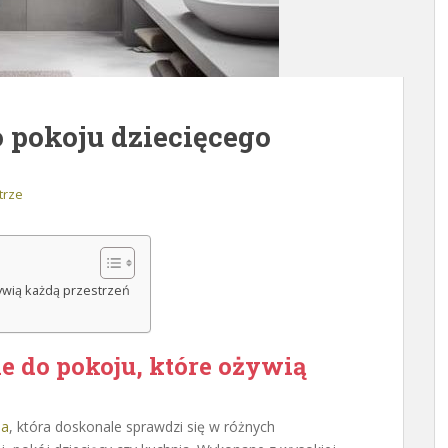
o pokoju dziecięcego
trze
ywią każdą przestrzeń
e do pokoju, które ożywią
ja
, która doskonale sprawdzi się w różnych