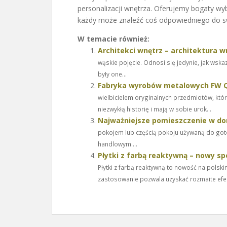
personalizacji wnętrza. Oferujemy bogaty w
każdy może znaleźć coś odpowiedniego do sw
W temacie również:
Architekci wnętrz – architektura 
wąskie pojęcie. Odnosi się jedynie, jak wsk
były one...
Fabryka wyrobów metalowych FW Qui
wielbicielem oryginalnych przedmiotów, które
niezwykłą historię i mają w sobie urok...
Najważniejsze pomieszczenie w d
pokojem lub częścią pokoju używaną do got
handlowym....
Płytki z farbą reaktywną – nowy sp
Płytki z farbą reaktywną to nowość na polsk
zastosowanie pozwala uzyskać rozmaite efek