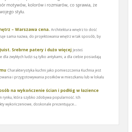
ybór motywów, kolorów i rozmiarów, co sprawia, że
ojego stylu.
wnętrz – Warszawa cena.
Architektura wnętrz to dość
azuje sama nazwa, do projektowania wnętrz w tak sposób, by
st. Srebrne patery i dużo więcej
Jesteś
 dla zwykłych ludzi są tylko antykami, a dla ciebie posiadają
omu
Charakterystyka kuchni jako pomieszczenia Kuchnia jest
owania i przygotowywania posiłków w mieszkaniu lub w lokalu
osób na wykończenie ścian i podłóg w łazience
im rynku, która szybko zdobywa popularność. Ich
ty wykończeniowe, doskonale prezentujące...