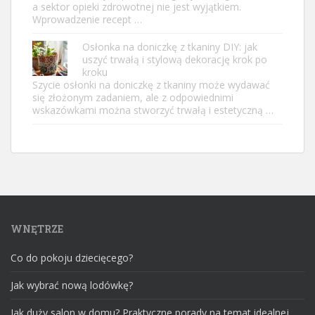
a sektor opieki zdrowotnej nie jest wyjątkiem.
Wprowadzenie recept …
Osłonka na doniczkę z tkaniny DIY: jak
uszyć trwałą i stylową dekorację krok po
kroku
Szycie osłonki na doniczkę z tkaniny może wydawać
się złożonym zadaniem, ale z odpowiednimi
wskazówkami można stworzyć trwałą i estetyczną …
WNĘTRZE
Co do pokoju dziecięcego?
Jak wybrać nową lodówkę?
Jak duży salon w domu? Praktyczne porady na temat idealnej