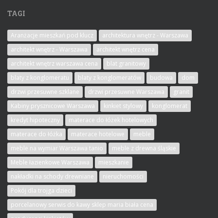
TAGI
Aranżacje mieszkań pod klucz
architektura wnętrz - Warszawa
architekt wnętrz - Warszawa
architekt wnętrz cena
architekt wnętrz warszawa cena
blat granitowy
blaty z konglomeratu
blaty z konglomeratów
budowa
dom
drzwi przesuwne szklane
drzwi przesuwne Warszawa
granit
Kabiny prysznicowe Warszawa
kinkiet stylowy
konglomerat
kredyt hipoteczny
materace do łóżek hotelowych
materace do łóżka
materace hotelowe
meble
meble na wymiar Warszawa tanio
meble z drewna śląskie
Meble łazienkowe Warszawa
mieszkanie
nakładki na schody drewniane
nieruchomości
Pokój dla trojga dzieci
porcelanowy serwis do kawy sklep maria biała cena