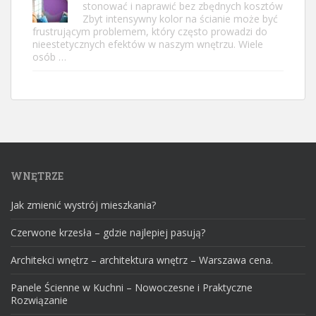
stonować i naprawić bez zbędnych kosztów
Zbyt intensywny kolor na ścianie może być
frustrującym problemem, który często prowadzi do
nieestetycznych efektów w naszym wnętrzu. Wiele
osób …
WNĘTRZE
Jak zmienić wystrój mieszkania?
Czerwone krzesła – gdzie najlepiej pasują?
Architekci wnętrz – architektura wnętrz – Warszawa cena.
Panele Ścienne w Kuchni – Nowoczesne i Praktyczne
Rozwiązanie