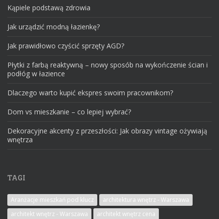
Kąpiele podstawą zdrowia
Jak urządzić modną łazienkę?
Jak prawidłowo czyścić sprzęty AGD?
Płytki z farbą reaktywną – nowy sposób na wykończenie ścian i
podłóg w łazience
Dlaczego warto kupić ekspres swoim pracownikom?
Dom vs mieszkanie – co lepiej wybrać?
Dekoracyjne akcenty z przeszłości: Jak obrazy vintage ożywiają
wnętrza
TAGI
Aranżacje mieszkań pod klucz
architektura wnętrz - Warszawa
architekt wnętrz - Warszawa
architekt wnętrz cena