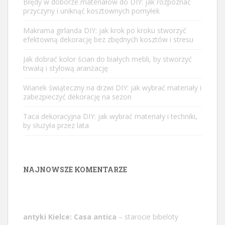
Błędy w doborze materiałów do DIY: jak rozpoznać
przyczyny i uniknąć kosztownych pomyłek
Makrama girlanda DIY: jak krok po kroku stworzyć
efektowną dekorację bez zbędnych kosztów i stresu
Jak dobrać kolor ścian do białych mebli, by stworzyć
trwałą i stylową aranżację
Wianek świąteczny na drzwi DIY: jak wybrać materiały i
zabezpieczyć dekorację na sezon
Taca dekoracyjna DIY: jak wybrać materiały i techniki,
by służyła przez lata
NAJNOWSZE KOMENTARZE
antyki Kielce: Casa antica
– starocie bibeloty