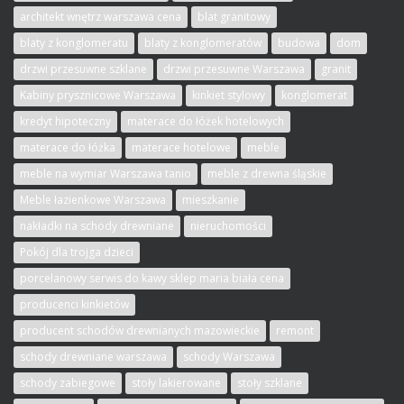
architekt wnętrz warszawa cena
blat granitowy
blaty z konglomeratu
blaty z konglomeratów
budowa
dom
drzwi przesuwne szklane
drzwi przesuwne Warszawa
granit
Kabiny prysznicowe Warszawa
kinkiet stylowy
konglomerat
kredyt hipoteczny
materace do łóżek hotelowych
materace do łóżka
materace hotelowe
meble
meble na wymiar Warszawa tanio
meble z drewna śląskie
Meble łazienkowe Warszawa
mieszkanie
nakładki na schody drewniane
nieruchomości
Pokój dla trojga dzieci
porcelanowy serwis do kawy sklep maria biała cena
producenci kinkietów
producent schodów drewnianych mazowieckie
remont
schody drewniane warszawa
schody Warszawa
schody zabiegowe
stoły lakierowane
stoły szklane