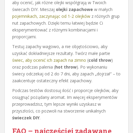
aby ocenić, jak różne olejki współgrają w Twoich
świecach DIY. Mieszaj
olejki zapachowe
w małych
pojemnikach, zaczynając od 1-2 olejków
z różnych grup
nut zapachowych. Dzięki temu łatwiej będzie Ci
eksperymentować z różnymi kombinacjami i
proporcjami.
Testuj zapachy wagowo, a nie objętościowo, aby
uzyskać dokładniejsze rezultaty. Twórz małe partie
świec, aby ocenić ich zapach na zimno
(
cold throw
)
oraz podczas palenia (
hot throw
). Po wykonaniu
świecy odczekaj od 2 do 7 dni, aby zapach „dojrzał” – to
zaakcentuje ostateczny efekt zapachowy.
Podczas testów dostosuj ilość i proporcje olejków, aby
osiągnąć pożądany aromat. Im więcej eksperymentów
przeprowadzisz, tym lepsze wyniki uzyskasz w
przyszłości, co pozwoli na stworzenie unikalnych
świeczek DIY
.
FAQ – najczęściej zadawane