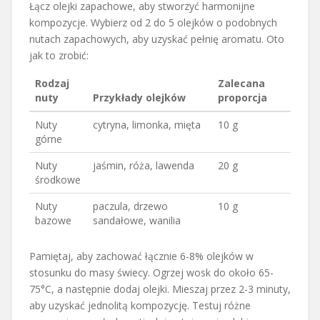
Łącz olejki zapachowe, aby stworzyć harmonijne
kompozycje. Wybierz od 2 do 5 olejków o podobnych
nutach zapachowych, aby uzyskać pełnię aromatu. Oto
jak to zrobić:
Rodzaj
Zalecana
nuty
Przykłady olejków
proporcja
Nuty
cytryna, limonka, mięta
10 g
górne
Nuty
jaśmin, róża, lawenda
20 g
środkowe
Nuty
paczula, drzewo
10 g
bazowe
sandałowe, wanilia
Pamiętaj, aby zachować łącznie 6-8% olejków w
stosunku do masy świecy. Ogrzej wosk do około 65-
75°C, a następnie dodaj olejki. Mieszaj przez 2-3 minuty,
aby uzyskać jednolitą kompozycję. Testuj różne