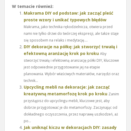
W temacie również:
Makrama DIY od podstaw: jak zacząć pleść
proste wzory i unikać typowych błędów
Makrama, jako technika rękodzielnicza, otwiera przed
nami nie tylko drzwi do twórczej ekspresji, ale także staje
się sposobem na relaks i medytację....
DIY dekoracje na półkę: jak stworzyć trwałą i
efektowną aranżację krok po kroku
Aby
stworzyć trwałą i efektowną aranżację półki DIY, kluczowe
jest odpowiednie przygotowanie jej na etapie
planowania. Wybór właściwych materiałów, narzędzi oraz
technik...
Upcycling mebli na dekoracje: jak zacząć
kreatywną metamorfozę krok po kroku
Zanim
przystąpisz do upcyclingu mebli, kluczowe jest, aby
dobrze przygotować je do metamorfozy. Zaczynając od
dokładnego oczyszczenia, przez naprawę uszkodzeń, aż
po...
Jak uniknąć kiczu w dekoracjach DIY: zasady