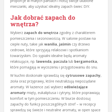
proporcje w małych partiach i notuj swoje ulubione
mieszanki, aby uzyskać idealny zapach świec DIY.
Jak dobrać zapach do
wnętrza?
Wybierz
zapach do wnętrza
zgodny z charakterem
pomieszczenia i sezonowością. W salonie postaw na
ciepłe nuty, takie jak
wanilia
,
jaśmin
czy drzewo
cedrowe, które sprzyjają relaksowi i spotkaniom
towarzyskim. Do sypialni idealne będą aromaty
relaksujące, np.
lawenda
,
paczula
lub
bergamotka
,
które pomagają w wyciszeniu i przygotowaniu do snu.
W kuchni doskonale sprawdzą się
cytrusowe zapachy
,
zioła oraz przyprawy, które neutralizują niepożądane
aromaty. W łazience zaś wybierz
odświeżające
aromaty
mięty, eukaliptusa i cytryny, które poprawiają
komfort w tym pomieszczeniu. W biurze dostosuj
zapachy do funkcji poszczególnych stref – w recepcji
sprawdzą się świeże i neutralne aromaty, w open space