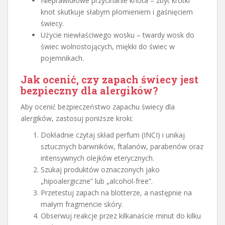
Nieprawidłowe przycinanie knota – zbyt krótki
knot skutkuje słabym płomieniem i gaśnięciem
świecy.
Użycie niewłaściwego wosku – twardy wosk do
świec wolnostojących, miękki do świec w
pojemnikach.
Jak ocenić, czy zapach świecy jest
bezpieczny dla alergików?
Aby ocenić bezpieczeństwo zapachu świecy dla
alergików, zastosuj poniższe kroki:
Dokładnie czytaj skład perfum (INCI) i unikaj
sztucznych barwników, ftalanów, parabenów oraz
intensywnych olejków eterycznych.
Szukaj produktów oznaczonych jako
„hipoalergiczne” lub „alcohol-free”.
Przetestuj zapach na blotterze, a następnie na
małym fragmencie skóry.
Obserwuj reakcje przez kilkanaście minut do kilku