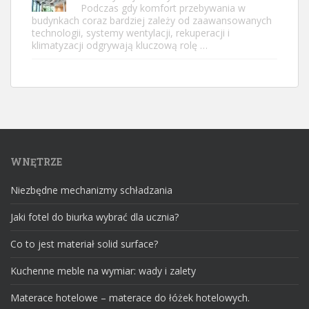
Podczas gdy komfort przebywania w
budynkach coraz bardziej zależy od zaawansowanych
technologii, systemy wentylacji, rekuperacji i
klimatyzacji odgrywają kluczową rolę …
WNĘTRZE
Niezbędne mechanizmy schładzania
Jaki fotel do biurka wybrać dla ucznia?
Co to jest materiał solid surface?
Kuchenne meble na wymiar: wady i zalety
Materace hotelowe – materace do łóżek hotelowych.