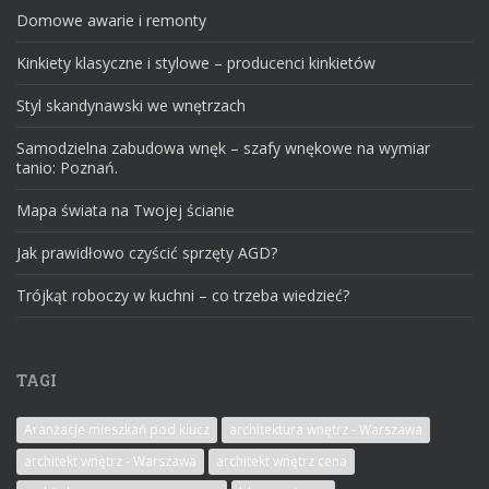
Domowe awarie i remonty
Kinkiety klasyczne i stylowe – producenci kinkietów
Styl skandynawski we wnętrzach
Samodzielna zabudowa wnęk – szafy wnękowe na wymiar
tanio: Poznań.
Mapa świata na Twojej ścianie
Jak prawidłowo czyścić sprzęty AGD?
Trójkąt roboczy w kuchni – co trzeba wiedzieć?
TAGI
Aranżacje mieszkań pod klucz
architektura wnętrz - Warszawa
architekt wnętrz - Warszawa
architekt wnętrz cena