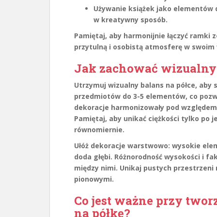
Używanie książek jako elementów 
w kreatywny sposób.
Pamiętaj, aby harmonijnie łączyć ramki 
przytulną i osobistą atmosferę w swoim
Jak zachować wizualny 
Utrzymuj
wizualny balans
na półce, aby 
przedmiotów do
3-5 elementów
, co poz
dekoracje harmonizowały pod względem ko
Pamiętaj, aby unikać ciężkości tylko po 
równomiernie.
Ułóż dekoracje warstwowo: wysokie eleme
doda głębi. Różnorodność wysokości i fa
między nimi. Unikaj pustych przestrzeni
pionowymi.
Co jest ważne przy twor
na półkę?