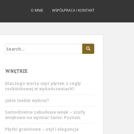
O MNIE
WSPÓŁPRACA I KONTAKT
Search
for:
WNĘTRZE
Dlaczego warto użyć płytek z cegły
rozbiórkowej w wykończeniach?
Jakie meble wybrać?
Samodzielna zabudowa wnęk – szafy
wnękowe na wymiar tanio: Poznań.
Płytki granitowe – styl i elegancja