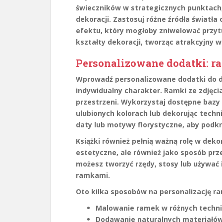
świeczników w strategicznych punktach,
dekoracji. Zastosuj różne źródła światła
efektu, który mogłoby zniwelować przytul
kształty dekoracji, tworząc atrakcyjny w
Personalizowane dodatki: ra
Wprowadź
personalizowane dodatki
do d
indywidualny charakter
. Ramki ze zdjęc
przestrzeni. Wykorzystaj dostępne bazy
ulubionych kolorach lub dekorując techn
daty lub motywy florystyczne, aby podkre
Książki również pełnią ważną rolę w deko
estetyczne, ale również jako sposób prz
możesz tworzyć rzędy, stosy lub używać
ramkami.
Oto kilka sposobów na personalizację ra
Malowanie ramek w różnych technik
Dodawanie naturalnych materiałów, 