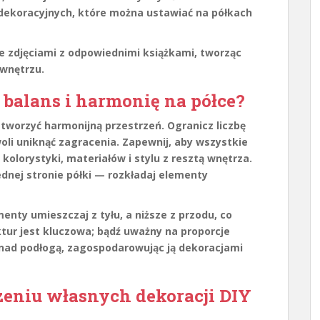
dekoracyjnych, które można ustawiać na półkach
ze zdjęciami z odpowiednimi książkami, tworząc
 wnętrzu.
balans i harmonię na półce?
stworzyć harmonijną przestrzeń. Ogranicz liczbę
woli uniknąć zagracenia. Zapewnij, aby wszystkie
lorystyki, materiałów i stylu z resztą wnętrza.
jednej stronie półki — rozkładaj elementy
nty umieszczaj z tyłu, a niższe z przodu, co
ktur jest kluczowa; bądź uważny na proporcje
 nad podłogą, zagospodarowując ją dekoracjami
zeniu własnych dekoracji DIY