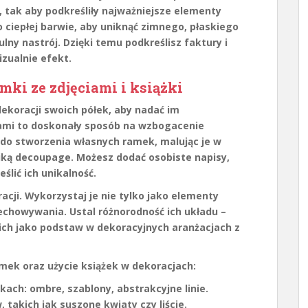
 tak aby podkreśliły najważniejsze elementy
 o ciepłej barwie, aby uniknąć zimnego, płaskiego
ny nastrój. Dzięki temu podkreślisz faktury i
izualnie efekt.
mki ze zdjęciami i książki
ekoracji swoich półek, aby nadać im
iami to doskonały sposób na wzbogacenie
 do stworzenia własnych ramek, malując je w
iką
decoupage
. Możesz dodać osobiste napisy,
ślić ich unikalność.
racji. Wykorzystaj je nie tylko jako elementy
echowywania. Ustal różnorodność ich układu –
 ich jako podstaw w dekoracyjnych aranżacjach z
mek oraz użycie książek w dekoracjach:
ach: ombre, szablony, abstrakcyjne linie.
takich jak suszone kwiaty czy liście.