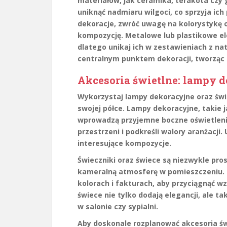
materiałów, jak ceramika, terakota czy g
uniknąć nadmiaru wilgoci, co sprzyja ic
dekoracje, zwróć uwagę na kolorystykę o
kompozycję. Metalowe lub plastikowe e
dlatego unikaj ich w zestawieniach z nat
centralnym punktem dekoracji, tworząc
Akcesoria świetlne: lampy d
Wykorzystaj
lampy dekoracyjne
oraz
świ
swojej półce. Lampy dekoracyjne, takie j
wprowadzą przyjemne boczne oświetleni
przestrzeni i podkreśli walory aranżacji
interesujące kompozycje.
Świeczniki oraz świece są niezwykle pros
kameralną atmosferę w pomieszczeniu. M
kolorach i fakturach, aby przyciągnąć w
świece nie tylko dodają elegancji, ale t
w salonie czy sypialni.
Aby doskonale rozplanować akcesoria św