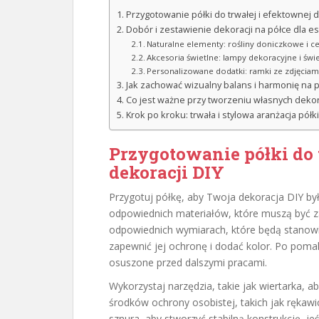
Przygotowanie półki do trwałej i efektownej d
Dobór i zestawienie dekoracji na półce dla e
Naturalne elementy: rośliny doniczkowe i c
Akcesoria świetlne: lampy dekoracyjne i świ
Personalizowane dodatki: ramki ze zdjęciami 
Jak zachować wizualny balans i harmonię na 
Co jest ważne przy tworzeniu własnych dekora
Krok po kroku: trwała i stylowa aranżacja półki
Przygotowanie półki do 
dekoracji DIY
Przygotuj półkę, aby Twoja dekoracja DIY by
odpowiednich materiałów, które muszą być za
odpowiednich wymiarach, które będą stanowić
zapewnić jej ochronę i dodać kolor. Po poma
osuszone przed dalszymi pracami.
Wykorzystaj narzędzia, takie jak wiertarka,
środków ochrony osobistej, takich jak rękawi
sznura, aby stworzyć stabilną konstrukcję, jeś