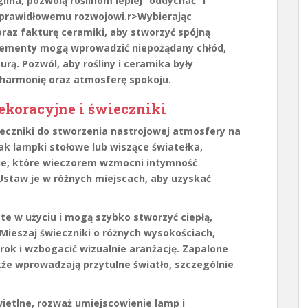
lina, pozwolą roślinom lepiej “oddychać” i
h prawidłowemu rozwojowi.
r>Wybierając
raz fakturę ceramiki, aby stworzyć spójną
lementy mogą wprowadzić niepożądany chłód,
urą. Pozwól, aby rośliny i ceramika były
 harmonię oraz atmosferę spokoju.
ekoracyjne i świeczniki
eczniki
do stworzenia nastrojowej atmosfery na
ak lampki stołowe lub wiszące światełka,
e, które wieczorem wzmocni intymność
. Ustaw je w różnych miejscach, aby uzyskać
te w użyciu i mogą szybko stworzyć ciepłą,
ieszaj świeczniki o różnych wysokościach,
zrok i wzbogacić wizualnie aranżację. Zapalone
akże wprowadzają przytulne światło, szczególnie
ietlne, rozważ umiejscowienie lamp i