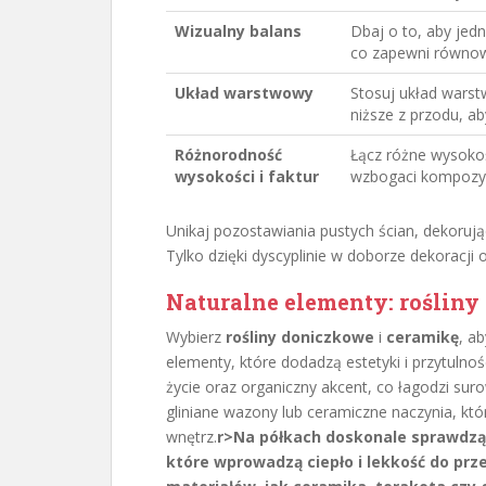
Wizualny balans
Dbaj o to, aby jedn
co zapewni równow
Układ warstwowy
Stosuj układ warst
niższe z przodu, ab
Różnorodność
Łącz różne wysokoś
wysokości i faktur
wzbogaci kompozyc
Unikaj pozostawiania pustych ścian, dekoruj
Tylko dzięki dyscyplinie w doborze dekoracji 
Naturalne elementy: rośliny
Wybierz
rośliny doniczkowe
i
ceramikę
, a
elementy, które dodadzą estetyki i przytulno
życie oraz organiczny akcent, co łagodzi s
gliniane wazony lub ceramiczne naczynia, któ
wnętrz.
r>Na półkach doskonale sprawdzą s
które wprowadzą ciepło i lekkość do prze