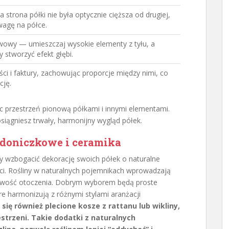
a strona półki nie była optycznie cięższa od drugiej,
agę na półce.
wowy — umieszczaj wysokie elementy z tyłu, a
y stworzyć efekt głębi.
ci i faktury, zachowując proporcje między nimi, co
ję.
ąc przestrzeń pionową półkami i innymi elementami.
osiągniesz trwały, harmonijny wygląd półek.
 doniczkowe i ceramika
by wzbogacić dekorację swoich półek o naturalne
ści. Rośliny w naturalnych pojemnikach wprowadzają
urowość otoczenia. Dobrym wyborem będą proste
re harmonizują z różnymi stylami aranżacji
ię również plecione kosze z rattanu lub wikliny,
strzeni. Takie dodatki z naturalnych