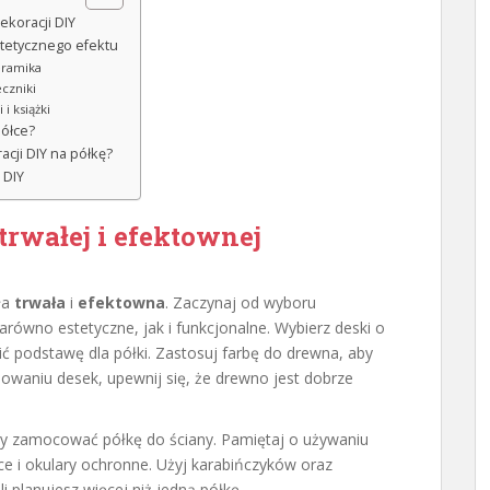
ekoracji DIY
stetycznego efektu
eramika
eczniki
i książki
półce?
cji DIY na półkę?
 DIY
trwałej i efektownej
ła
trwała
i
efektowna
. Zaczynaj od wyboru
równo estetyczne, jak i funkcjonalne. Wybierz deski o
 podstawę dla półki. Zastosuj farbę do drewna, aby
lowaniu desek, upewnij się, że drewno jest dobrze
 aby zamocować półkę do ściany. Pamiętaj o używaniu
ce i okulary ochronne. Użyj karabińczyków oraz
li planujesz więcej niż jedną półkę.