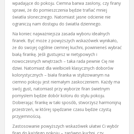
wpadające do pokoju. Ciemna barwa zasłony, czy firany
sprawi, że do pomieszczenia będzie trafiać mniej
światła słonecznego. Natomiast jasne odcienie nie
ograniczą nam dostępu do światła dziennego.
Na koniec najważniejsza zasada wyboru idealnych
firanek. Być może z powyższych wskazówek wynikało,
że do swojej ogólnie ciemnej kuchni, powinieneś wybrać
białą firankę. Jeśli gustujesz w nietypowych i
nowoczesnych wnętrzach – taka rada pewnie Cię nie
dziwi. Natomiast dla wielbicieli klasycznych doborów
kolorystycznych – biała firanka w stylizowanym na
ciemno pokoju jest niemałym zaskoczeniem. Każdy ma
swój gust, natomiast przy wyborze firan świetnym
pomysłem będzie dobór koloru do stylu pokoju.
Dobierając firankę w taki sposób, stworzysz harmonijną
przestrzeń, w której spędzanie czasu będzie czystą
przyjemnością.
Zastosowanie powyższych wskazówek ułatwi Ci wybór
firan do każdego pokoju – zarówno kuchni, czy