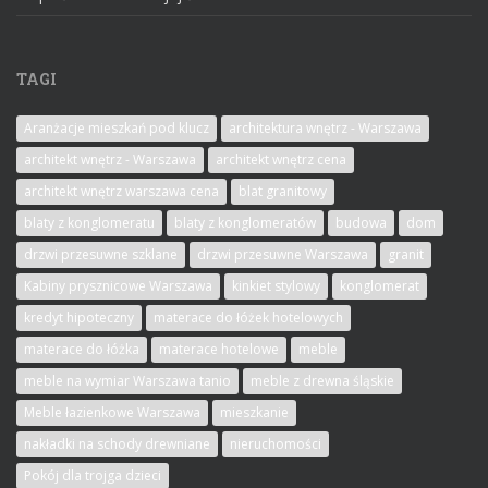
TAGI
Aranżacje mieszkań pod klucz
architektura wnętrz - Warszawa
architekt wnętrz - Warszawa
architekt wnętrz cena
architekt wnętrz warszawa cena
blat granitowy
blaty z konglomeratu
blaty z konglomeratów
budowa
dom
drzwi przesuwne szklane
drzwi przesuwne Warszawa
granit
Kabiny prysznicowe Warszawa
kinkiet stylowy
konglomerat
kredyt hipoteczny
materace do łóżek hotelowych
materace do łóżka
materace hotelowe
meble
meble na wymiar Warszawa tanio
meble z drewna śląskie
Meble łazienkowe Warszawa
mieszkanie
nakładki na schody drewniane
nieruchomości
Pokój dla trojga dzieci