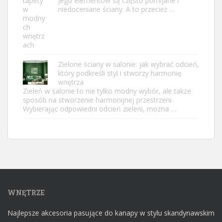
jego elementów są często pomijane i
niedoceniane ściany. A to przecież …
Zielone ściany w salonie: jak wybrać odcień,
który podkreśli styl i stworzy harmonię
wnętrza
Zieleń w salonie to nie tylko modny wybór, ale także
sposób na stworzenie harmonijnej przestrzeni.
Wybierając odpowiedni odcień zieleni, można …
WNĘTRZE
Najlepsze akcesoria pasujące do kanapy w stylu skandynawskim