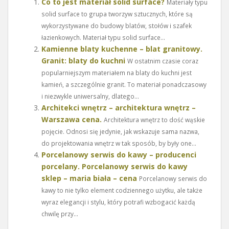
Co to jest materiał solid surface?
Materiały typu
solid surface to grupa tworzyw sztucznych, które są
wykorzystywane do budowy blatów, stołów i szafek
łazienkowych. Materiał typu solid surface...
Kamienne blaty kuchenne – blat granitowy.
Granit: blaty do kuchni
W ostatnim czasie coraz
popularniejszym materiałem na blaty do kuchni jest
kamień, a szczególnie granit. To materiał ponadczasowy
i niezwykle uniwersalny, dlatego...
Architekci wnętrz – architektura wnętrz –
Warszawa cena.
Architektura wnętrz to dość wąskie
pojęcie. Odnosi się jedynie, jak wskazuje sama nazwa,
do projektowania wnętrz w tak sposób, by były one...
Porcelanowy serwis do kawy – producenci
porcelany. Porcelanowy serwis do kawy
sklep – maria biała – cena
Porcelanowy serwis do
kawy to nie tylko element codziennego użytku, ale także
wyraz elegancji i stylu, który potrafi wzbogacić każdą
chwilę przy...