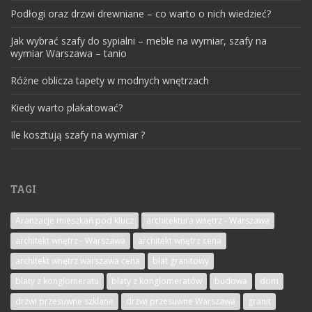
Podłogi oraz drzwi drewniane – co warto o nich wiedzieć?
Jak wybrać szafy do sypialni – meble na wymiar, szafy na
wymiar Warszawa – tanio
Różne oblicza tapety w modnych wnętrzach
Kiedy warto plakatować?
Ile kosztują szafy na wymiar ?
TAGI
Aranżacje mieszkań pod klucz
architektura wnętrz - Warszawa
architekt wnętrz - Warszawa
architekt wnętrz cena
architekt wnętrz warszawa cena
blat granitowy
blaty z konglomeratu
blaty z konglomeratów
budowa
dom
drzwi przesuwne szklane
drzwi przesuwne Warszawa
granit