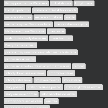
Kabiny prysznicowe Warszawa
kinkiet stylowy
konglomerat
kredyt hipoteczny
materace do łóżek hotelowych
materace do łóżka
materace hotelowe
meble
meble na wymiar Warszawa tanio
meble z drewna śląskie
Meble łazienkowe Warszawa
mieszkanie
nakładki na schody drewniane
nieruchomości
Pokój dla trojga dzieci
porcelanowy serwis do kawy sklep maria biała cena
producenci kinkietów
producent schodów drewnianych mazowieckie
remont
schody drewniane warszawa
schody Warszawa
schody zabiegowe
stoły lakierowane
stoły szklane
szafy poznań
szafy przesuwne poznań
szafy wnękowe na wymiar
szafy wnękowe poznań
szkło ozdobne do kuchni
wazony porcelanowe cena
wnętrza