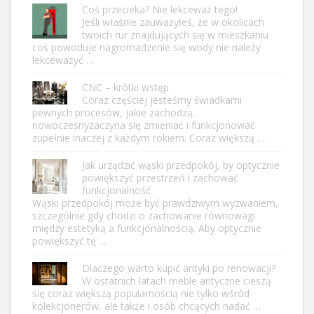
Coś przecieka? Nie lekceważ tego!
Jeśli właśnie zauważyłeś, że w okolicach
twoich rur znajdujących się w mieszkaniu
coś powoduje nagromadzenie się wody nie należy
lekceważyć …
CNC – krótki wstęp
Coraz częściej jesteśmy świadkami
pewnych procesów, jakie zachodzą.
nowoczesnyzaczyna się zmieniać i funkcjonować
zupełnie inaczej z każdym rokiem. Coraz większą …
Jak urządzić wąski przedpokój, by optycznie
powiększyć przestrzeń i zachować
funkcjonalność
Wąski przedpokój może być prawdziwym wyzwaniem,
szczególnie gdy chodzi o zachowanie równowagi
między estetyką a funkcjonalnością. Aby optycznie
powiększyć tę …
Dlaczego warto kupić antyki po renowacji?
W ostatnich latach meble antyczne cieszą
się coraz większą popularnością nie tylko wśród
kolekcjonerów, ale także i osób chcących nadać …