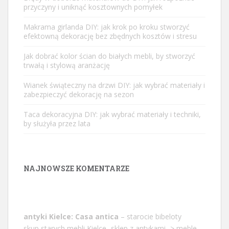
przyczyny i uniknąć kosztownych pomyłek
Makrama girlanda DIY: jak krok po kroku stworzyć
efektowną dekorację bez zbędnych kosztów i stresu
Jak dobrać kolor ścian do białych mebli, by stworzyć
trwałą i stylową aranżację
Wianek świąteczny na drzwi DIY: jak wybrać materiały i
zabezpieczyć dekorację na sezon
Taca dekoracyjna DIY: jak wybrać materiały i techniki,
by służyła przez lata
NAJNOWSZE KOMENTARZE
antyki Kielce: Casa antica
– starocie bibeloty
skup starych mebli Kielce -sklep z antykami -> meble