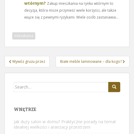
wtórnym?
Zakup mieszkania na rynku wtórnym to
decyzja, która może przynieść wiele korzyści, ale także
wiąże się z pewnymi ryzykami. Wiele osób zastanawia...
mieszkania
Nawigacja
Wywóz gruzu przez
Białe meble laminowane – dla kogo?
wpisu
Search
for:
WNĘTRZE
Jak duży salon w domu? Praktyczne porady na temat
idealnej wielkości i aranżacji przestrzeni