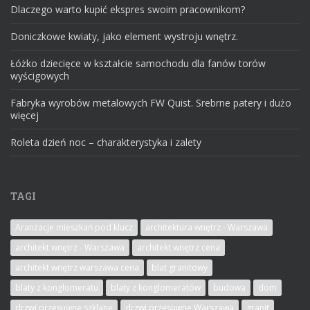
Dlaczego warto kupić ekspres swoim pracownikom?
Doniczkowe kwiaty, jako element wystroju wnętrz.
Łóżko dziecięce w kształcie samochodu dla fanów torów
wyścigowych
Fabryka wyrobów metalowych FW Quist. Srebrne patery i dużo
więcej
Roleta dzień noc – charakterystyka i zalety
TAGI
Aranżacje mieszkań pod klucz
architektura wnętrz - Warszawa
architekt wnętrz - Warszawa
architekt wnętrz cena
architekt wnętrz warszawa cena
blat granitowy
blaty z konglomeratu
blaty z konglomeratów
budowa
dom
drzwi przesuwne szklane
drzwi przesuwne Warszawa
granit