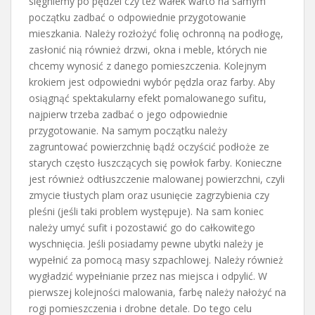
sięgniemy po pędzel czy też wałek warto na samym
początku zadbać o odpowiednie przygotowanie
mieszkania. Należy rozłożyć folię ochronną na podłogę,
zasłonić nią również drzwi, okna i meble, których nie
chcemy wynosić z danego pomieszczenia. Kolejnym
krokiem jest odpowiedni wybór pędzla oraz farby. Aby
osiągnąć spektakularny efekt pomalowanego sufitu,
najpierw trzeba zadbać o jego odpowiednie
przygotowanie. Na samym początku należy
zagruntować powierzchnię bądź oczyścić podłoże ze
starych często łuszczących się powłok farby. Konieczne
jest również odtłuszczenie malowanej powierzchni, czyli
zmycie tłustych plam oraz usunięcie zagrzybienia czy
pleśni (jeśli taki problem występuje). Na sam koniec
należy umyć sufit i pozostawić go do całkowitego
wyschnięcia. Jeśli posiadamy pewne ubytki należy je
wypełnić za pomocą masy szpachlowej. Należy również
wygładzić wypełnianie przez nas miejsca i odpylić. W
pierwszej kolejności malowania, farbę należy nałożyć na
rogi pomieszczenia i drobne detale. Do tego celu