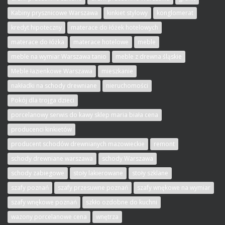
Kabiny prysznicowe Warszawa
kinkiet stylowy
konglomerat
kredyt hipoteczny
materace do łóżek hotelowych
materace do łóżka
materace hotelowe
meble
meble na wymiar Warszawa tanio
meble z drewna śląskie
Meble łazienkowe Warszawa
mieszkanie
nakładki na schody drewniane
nieruchomości
Pokój dla trojga dzieci
porcelanowy serwis do kawy sklep maria biała cena
producenci kinkietów
producent schodów drewnianych mazowieckie
remont
schody drewniane warszawa
schody Warszawa
schody zabiegowe
stoły lakierowane
stoły szklane
szafy poznań
szafy przesuwne poznań
szafy wnękowe na wymiar
szafy wnękowe poznań
szkło ozdobne do kuchni
wazony porcelanowe cena
wnętrza