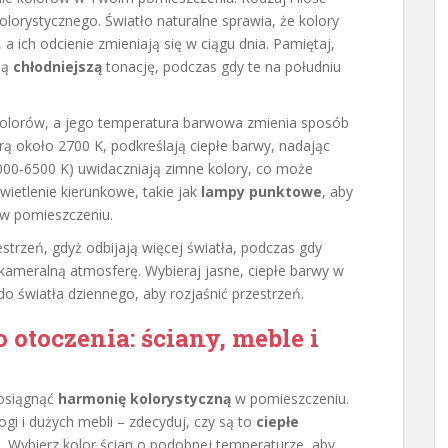
olorystycznego. Światło naturalne sprawia, że kolory
 a ich odcienie zmieniają się w ciągu dnia. Pamiętaj,
ją
chłodniejszą
tonację, podczas gdy te na południu
kolorów, a jego temperatura barwowa zmienia sposób
urą około 2700 K, podkreślają ciepłe barwy, nadając
5000-6500 K) uwidaczniają zimne kolory, co może
ietlenie kierunkowe, takie jak
lampy punktowe
, aby
 w pomieszczeniu.
estrzeń, gdyż odbijają więcej światła, podczas gdy
 kameralną atmosferę. Wybieraj jasne, ciepłe barwy w
 światła dziennego, aby rozjaśnić przestrzeń.
otoczenia: ściany, meble i
 osiągnąć
harmonię kolorystyczną
w pomieszczeniu.
gi i dużych mebli – zdecyduj, czy są to
ciepłe
i
. Wybierz kolor ścian o podobnej temperaturze, aby