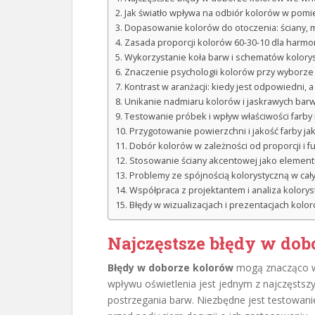
Jak światło wpływa na odbiór kolorów w pom
Dopasowanie kolorów do otoczenia: ściany, 
Zasada proporcji kolorów 60-30-10 dla harmo
Wykorzystanie koła barw i schematów kolorys
Znaczenie psychologii kolorów przy wyborze
Kontrast w aranżacji: kiedy jest odpowiedni, 
Unikanie nadmiaru kolorów i jaskrawych barw
Testowanie próbek i wpływ właściwości farby
Przygotowanie powierzchni i jakość farby j
Dobór kolorów w zależności od proporcji i f
Stosowanie ściany akcentowej jako elementu
Problemy ze spójnością kolorystyczną w cały
Współpraca z projektantem i analiza kolory
Błędy w wizualizacjach i prezentacjach kolo
Najczęstsze błędy w do
Błędy w doborze kolorów
mogą znacząco wp
wpływu oświetlenia jest jednym z najczęstsz
postrzegania barw. Niezbędne jest testowan