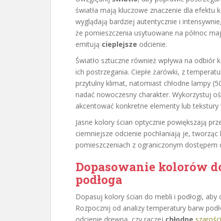
światła mają kluczowe znaczenie dla efektu k
wyglądają bardziej autentycznie i intensywnie,
że pomieszczenia usytuowane na północ ma
emitują
cieplejsze
odcienie.
Światło sztuczne również wpływa na odbiór 
ich postrzegania. Ciepłe żarówki, z temperat
przytulny klimat, natomiast chłodne lampy (
nadać nowoczesny charakter. Wykorzystuj ośw
akcentować konkretne elementy lub tekstury
Jasne kolory ścian optycznie powiększają prz
ciemniejsze odcienie pochłaniają je, tworząc
pomieszczeniach z ograniczonym dostępem do
Dopasowanie kolorów do 
podłoga
Dopasuj kolory ścian do mebli i podłogi, aby
Rozpocznij od analizy temperatury barw podło
odcienie drewna, czy raczej
chłodne
szarośc