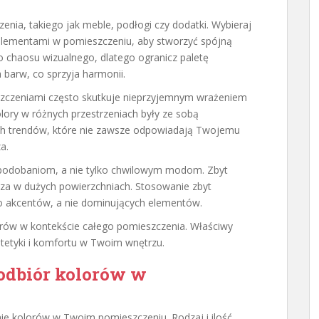
zenia, takiego jak meble, podłogi czy dodatki. Wybieraj
i elementami w pomieszczeniu, aby stworzyć spójną
o chaosu wizualnego, dlatego ogranicz paletę
 barw, co sprzyja harmonii.
szczeniami często skutkuje nieprzyjemnym wrażeniem
olory w różnych przestrzeniach były ze sobą
ch trendów, które nie zawsze odpowiadają Twojemu
a.
podobaniom, a nie tylko chwilowym modom. Zbyt
cza w dużych powierzchniach. Stosowanie zbyt
o akcentów, a nie dominujących elementów.
lorów w kontekście całego pomieszczenia. Właściwy
stetyki i komfortu w Twoim wnętrzu.
odbiór kolorów w
nie kolorów w Twoim pomieszczeniu. Rodzaj i ilość