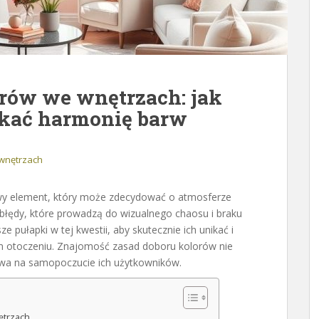
orów we wnętrzach: jak
skać harmonię barw
 wnętrzach
owy element, który może zdecydować o atmosferze
ę błędy, które prowadzą do wizualnego chaosu i braku
e pułapki w tej kwestii, aby skutecznie ich unikać i
m otoczeniu. Znajomość zasad doboru kolorów nie
ływa na samopoczucie ich użytkowników.
ętrzach