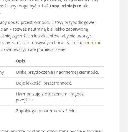
 że ściany mogą być o
1–2 tony jaśniejsze
niż
.
, aby dodać przestronności. Listwy przypodłogowe i
cian – rozważ neutralną biel lekko zabarwioną
aśniejszych ścian lub akcentów, aby nie tworzyć
ściany zamiast intensywnych barw, zastosuj
neutralne
równoważyć całe pomieszczenie.
Opis
ny
Unika przytłoczenia i nadmiernej ciemności.
Daje lekkość i przestronność.
Harmonizuje z otoczeniem i łagodzi
przejścia.
Zapobiega ponuremu wrażeniu.
tyczne wnętrze, w którym kolorystyka będzie współgrać