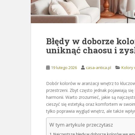
Błędy w doborze kol
uniknąć chaosu i zy
19 lutego 2026
casa-antica.pl
Kolory
Dobór kolorów w aranżacji wnętrz to klucz
przestrzeni. Zbyt często jednak pojawiają si
harmonii. Warto zrozumieć, jakie są najczęstsz
cieszyć się estetyką oraz komfortem w swoi
tylko poprawia wygląd wnętrz, ale także wp
W tym artykule przeczytasz
Najczęstsze błędy w doborze kolorów we wn