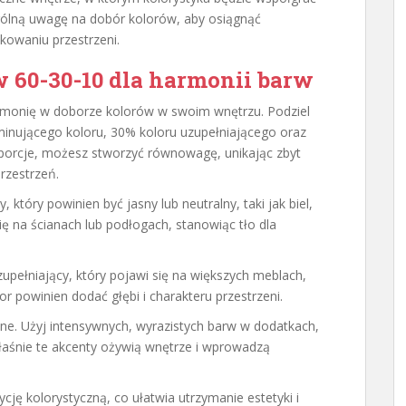
ólną uwagę na dobór kolorów, aby osiągnąć
kowaniu przestrzeni.
w 60-30-10 dla harmonii barw
rmonię w doborze kolorów w swoim wnętrzu. Podziel
ominującego koloru, 30% koloru uzupełniającego oraz
porcje, możesz stworzyć równowagę, unikając zbyt
rzestrzeń.
który powinien być jasny lub neutralny, taki jak biel,
się na ścianach lub podłogach, stanowiąc tło dla
upełniający, który pojawi się na większych meblach,
or powinien dodać głębi i charakteru przestrzeni.
ne. Użyj intensywnych, wyrazistych barw w dodatkach,
właśnie te akcenty ożywią wnętrze i wprowadzą
ję kolorystyczną, co ułatwia utrzymanie estetyki i