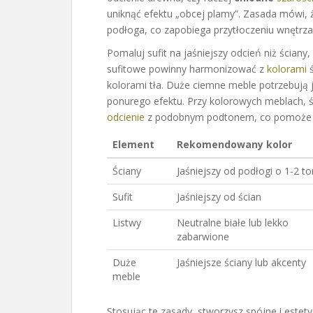
uniknąć efektu „obcej plamy”. Zasada mówi,
podłoga, co zapobiega przytłoczeniu wnętrza
Pomaluj sufit na jaśniejszy odcień niż ściany
sufitowe powinny harmonizować z
kolorami
ś
kolorami tła. Duże ciemne meble potrzebują j
ponurego efektu. Przy kolorowych meblach, 
odcienie
z podobnym podtonem, co pomoże z
Element
Rekomendowany kolor
Ściany
Jaśniejszy od podłogi o 1-2 to
Sufit
Jaśniejszy od ścian
Listwy
Neutralne białe lub lekko
zabarwione
Duże
Jaśniejsze ściany lub akcenty
meble
Stosując te zasady, stworzysz spójne i este