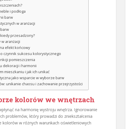
ieszczeniach?
meble i podłoga
nii barw
tycznych w aranżacji
 barw
a kiedy przesadzony?
 w aranżacji
 na efekt końcowy
ako czynnik sukcesu kolorystycznego
unkcji pomieszczenia
 dekoracji i harmonii
m mieszkaniu i jak ich unikać
styczna jako wsparcie w wyborze barw
rów: unikanie chaosu i zachowanie przejrzystości
borze kolorów we wnętrzach
łynąć na harmonię wystroju wnętrza. Ignorowanie
ych problemów, który prowadzi do zniekształcenia
ie kolorów w różnych warunkach oświetleniowych