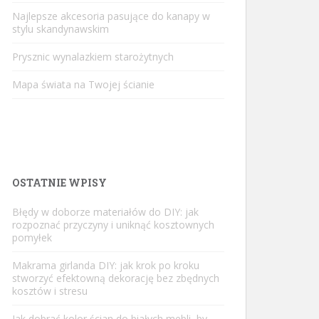
Najlepsze akcesoria pasujące do kanapy w
stylu skandynawskim
Prysznic wynalazkiem starożytnych
Mapa świata na Twojej ścianie
OSTATNIE WPISY
Błędy w doborze materiałów do DIY: jak
rozpoznać przyczyny i uniknąć kosztownych
pomyłek
Makrama girlanda DIY: jak krok po kroku
stworzyć efektowną dekorację bez zbędnych
kosztów i stresu
Jak dobrać kolor ścian do białych mebli, by