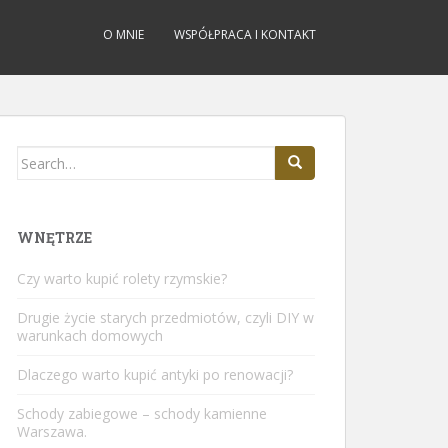
O MNIE
WSPÓŁPRACA I KONTAKT
Search
for:
WNĘTRZE
Czy warto kupić rolety rzymskie?
Drugie życie starych przedmiotów, czyli DIY w
warunkach domowych
Dlaczego warto kupić antyki po renowacji?
Schody zabiegowe – schody kamienne
Warszawa.