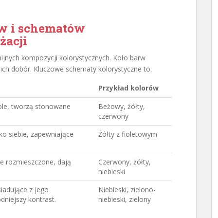
rw i schematów
żacji
jnych kompozycji kolorystycznych. Koło barw
 ich dobór. Kluczowe schematy kolorystyczne to:
Przykład kolorów
kole, tworzą stonowane
Beżowy, żółty,
czerwony
ko siebie, zapewniające
Żółty z fioletowym
ie rozmieszczone, dają
Czerwony, żółty,
niebieski
siadujące z jego
Niebieski, zielono-
niejszy kontrast.
niebieski, zielony