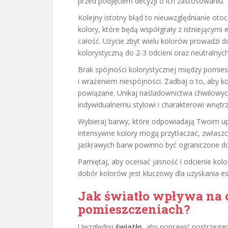
przed podjęciem decyzji o ich zastosowaniu.
Kolejny istotny błąd to nieuwzględnianie otoc
kolory, które będą współgrały z istniejącym
całość. Użycie zbyt wielu kolorów prowadzi d
kolorystyczną do 2-3 odcieni oraz neutralnych
Brak spójności kolorystycznej między pomie
i wrażeniem niespójności. Zadbaj o to, aby k
powiązane. Unikaj naśladownictwa chwilowy
indywidualnemu stylowi i charakterowi wnętrz
Wybieraj barwy, które odpowiadają Twoim u
intensywne kolory mogą przytłaczać, zwłasz
jaskrawych barw powinno być ograniczone d
Pamiętaj, aby oceniać jasność i odcienie ko
dobór kolorów jest kluczowy dla uzyskania e
Jak światło wpływa na 
pomieszczeniach?
Uwzględnij
światło
, aby poprawić postrzega