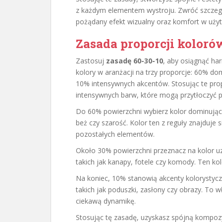
z każdym elementem wystroju. Zwróć szczeg
pożądany efekt wizualny oraz komfort w użyt
Zasada proporcji koloró
Zastosuj
zasadę 60-30-10
, aby osiągnąć ha
kolory w aranżacji na trzy proporcje: 60% d
10% intensywnych akcentów. Stosując te pro
intensywnych barw, które mogą przytłoczyć p
Do 60% powierzchni wybierz kolor dominujący, 
beż czy szarość. Kolor ten z reguły znajduje 
pozostałych elementów.
Około 30% powierzchni przeznacz na kolor uz
takich jak kanapy, fotele czy komody. Ten kol
Na koniec, 10% stanowią akcenty kolorystycz
takich jak poduszki, zasłony czy obrazy. To 
ciekawą dynamikę.
Stosując tę zasadę, uzyskasz spójną kompozyc