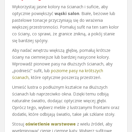
Wykorzystaj jasne kolory na ścianach i suficie, aby
optycznie powiększyć
wąski salon
. Białe, beżowe lub
pastelowe tonacje przyczyniają się do wrażenia
większej przestronności. Pomaluj sufit na ten sam kolor
co ściany, co sprawi, że granice znikną, a pokój stanie
się bardziej spójny.
Aby nadać wnętrzu większą głębię, pomaluj krótsze
ściany na ciemniejsze lub bardziej nasycone kolory.
Wprowadź pionowe pasy na dłuższych ścianach, aby
„podnieść” sufit, lub
poziome pasy na krótszych
ścianach
, które optycznie poszerzą przestrzeń.
Umieść lustra o podłużnym kształcie na dłuższych
ścianach lub naprzeciwko okna. Dzięki temu odbiją
naturalne światło, dodając optycznie więcej głębi.
Oprócz tego, wybierz meble z lustrzanymi frontami oraz
dodatki, które odbijają światło, takie jak szklane stoły.
Stosuj
oświetlenie warstwowe
z wielu źródeł, aby
wyeliminować cienie i ciemne kąty. Wybierz sufitowe