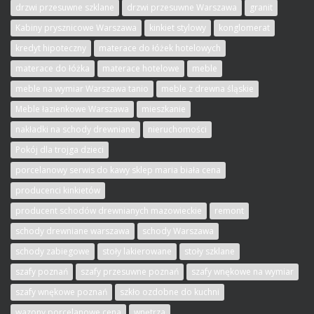
drzwi przesuwne szklane
drzwi przesuwne Warszawa
granit
Kabiny prysznicowe Warszawa
kinkiet stylowy
konglomerat
kredyt hipoteczny
materace do łóżek hotelowych
materace do łóżka
materace hotelowe
meble
meble na wymiar Warszawa tanio
meble z drewna śląskie
Meble łazienkowe Warszawa
mieszkanie
nakładki na schody drewniane
nieruchomości
Pokój dla trojga dzieci
porcelanowy serwis do kawy sklep maria biała cena
producenci kinkietów
producent schodów drewnianych mazowieckie
remont
schody drewniane warszawa
schody Warszawa
schody zabiegowe
stoły lakierowane
stoły szklane
szafy poznań
szafy przesuwne poznań
szafy wnękowe na wymiar
szafy wnękowe poznań
szkło ozdobne do kuchni
wazony porcelanowe cena
wnętrza