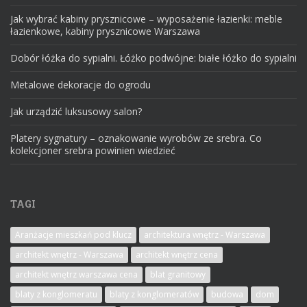
Jak wybrać kabiny prysznicowe – wyposażenie łazienki: meble
łazienkowe, kabiny prysznicowe Warszawa
Dobór łóżka do sypialni. Łóżko podwójne: białe łóżko do sypialni
Metalowe dekoracje do ogrodu
Jak urządzić luksusowy salon?
Platery sygnatury – oznakowanie wyrobów ze srebra. Co
kolekcjoner srebra powinien wiedzieć
TAGI
Aranżacje mieszkań pod klucz
architektura wnętrz - Warszawa
architekt wnętrz - Warszawa
architekt wnętrz cena
architekt wnętrz warszawa cena
blat granitowy
blaty z konglomeratu
blaty z konglomeratów
budowa
dom