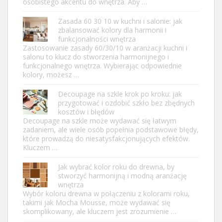
osobistego akcentu do wnętrza. Aby …
Zasada 60 30 10 w kuchni i salonie: jak
zbalansować kolory dla harmonii i
funkcjonalności wnętrza
Zastosowanie zasady 60/30/10 w aranżacji kuchni i
salonu to klucz do stworzenia harmonijnego i
funkcjonalnego wnętrza. Wybierając odpowiednie
kolory, możesz …
Decoupage na szkle krok po kroku: jak
przygotować i ozdobić szkło bez zbędnych
kosztów i błędów
Decoupage na szkle może wydawać się łatwym
zadaniem, ale wiele osób popełnia podstawowe błędy,
które prowadzą do niesatysfakcjonujących efektów.
Kluczem …
Jak wybrać kolor roku do drewna, by
stworzyć harmonijną i modną aranżację
wnętrza
Wybór koloru drewna w połączeniu z kolorami roku,
takimi jak Mocha Mousse, może wydawać się
skomplikowany, ale kluczem jest zrozumienie …