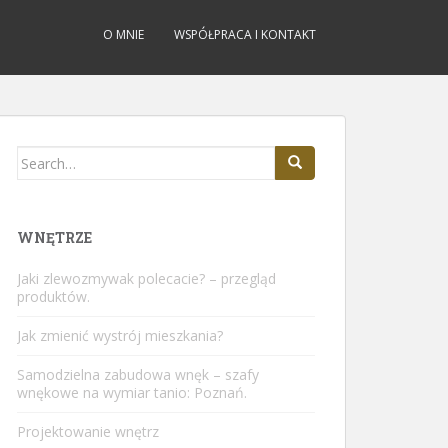
O MNIE
WSPÓŁPRACA I KONTAKT
Search
for:
WNĘTRZE
Jaki zlewozmywak polecacie? – przegląd
produktów.
Jak zmienić wystrój mieszkania?
Samodzielna zabudowa wnęk – szafy
wnękowe na wymiar tanio: Poznań.
Projektowanie wnętrz