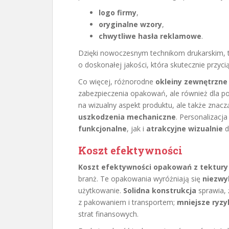
logo firmy
,
oryginalne wzory
,
chwytliwe hasła reklamowe
.
Dzięki nowoczesnym technikom drukarskim, 
o doskonałej jakości, która skutecznie przyc
Co więcej, różnorodne
okleiny zewnętrzne
zabezpieczenia opakowań, ale również dla pop
na wizualny aspekt produktu, ale także znac
uszkodzenia mechaniczne
. Personalizacj
funkcjonalne
, jak i
atrakcyjne wizualnie
d
Koszt efektywności
Koszt efektywności opakowań z tektury l
branż. Te opakowania wyróżniają się
niezwy
użytkowanie.
Solidna konstrukcja
sprawia, 
z pakowaniem i transportem;
mniejsze ryz
strat finansowych.