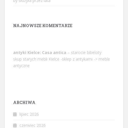
by służyła przez lata
NAJNOWSZE KOMENTARZE
antyki Kielce: Casa antica
– starocie bibeloty
skup starych mebli Kielce -sklep z antykami -> meble
antyczne
ARCHIWA
lipiec 2026
czerwiec 2026