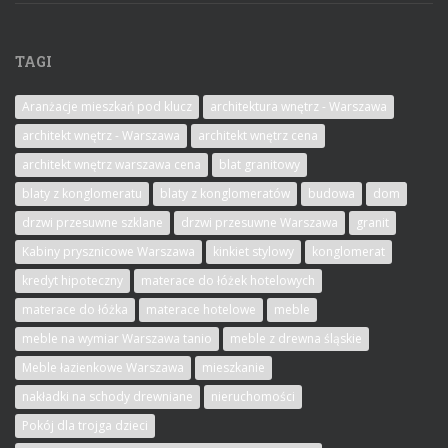
TAGI
Aranżacje mieszkań pod klucz
architektura wnętrz - Warszawa
architekt wnętrz - Warszawa
architekt wnętrz cena
architekt wnętrz warszawa cena
blat granitowy
blaty z konglomeratu
blaty z konglomeratów
budowa
dom
drzwi przesuwne szklane
drzwi przesuwne Warszawa
granit
Kabiny prysznicowe Warszawa
kinkiet stylowy
konglomerat
kredyt hipoteczny
materace do łóżek hotelowych
materace do łóżka
materace hotelowe
meble
meble na wymiar Warszawa tanio
meble z drewna śląskie
Meble łazienkowe Warszawa
mieszkanie
nakładki na schody drewniane
nieruchomości
Pokój dla trojga dzieci