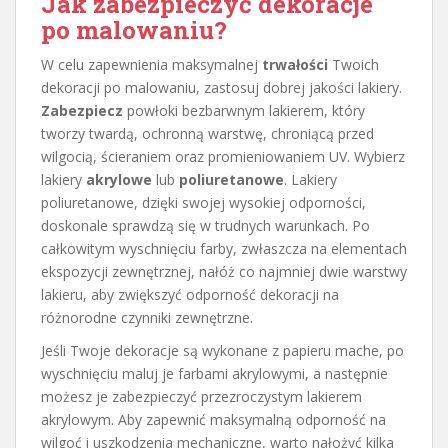
Jak zabezpieczyć dekoracje
po malowaniu?
W celu zapewnienia maksymalnej
trwałości
Twoich
dekoracji po malowaniu, zastosuj dobrej jakości lakiery.
Zabezpiecz
powłoki bezbarwnym lakierem, który
tworzy twardą, ochronną warstwę, chroniącą przed
wilgocią, ścieraniem oraz promieniowaniem UV. Wybierz
lakiery
akrylowe
lub
poliuretanowe
. Lakiery
poliuretanowe, dzięki swojej wysokiej odporności,
doskonale sprawdzą się w trudnych warunkach. Po
całkowitym wyschnięciu farby, zwłaszcza na elementach
ekspozycji zewnętrznej, nałóż co najmniej dwie warstwy
lakieru, aby zwiększyć odporność dekoracji na
różnorodne czynniki zewnętrzne.
Jeśli Twoje dekoracje są wykonane z papieru mache, po
wyschnięciu maluj je farbami akrylowymi, a następnie
możesz je zabezpieczyć przezroczystym lakierem
akrylowym. Aby zapewnić maksymalną odporność na
wilgoć i uszkodzenia mechaniczne, warto nałożyć kilka