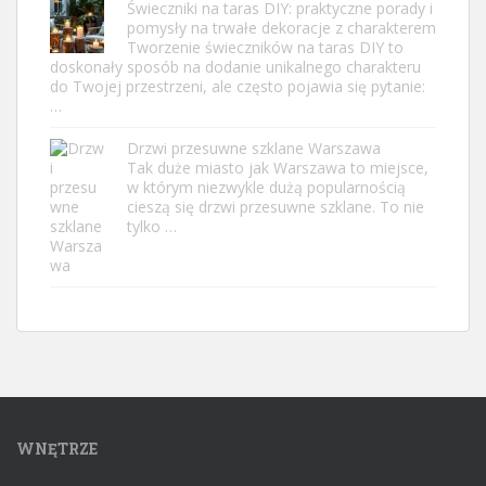
Świeczniki na taras DIY: praktyczne porady i
pomysły na trwałe dekoracje z charakterem
Tworzenie świeczników na taras DIY to
doskonały sposób na dodanie unikalnego charakteru
do Twojej przestrzeni, ale często pojawia się pytanie:
…
Drzwi przesuwne szklane Warszawa
Tak duże miasto jak Warszawa to miejsce,
w którym niezwykle dużą popularnością
cieszą się drzwi przesuwne szklane. To nie
tylko …
WNĘTRZE