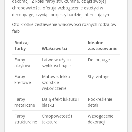
dekoracji. Z kolei farby strukturalne, dzięki swojej
chropowatości, oferują wzbogacenie estetyki w
decoupage, czyniąc projekty bardziej interesującymi.
Oto krótkie zestawienie właściwości różnych rodzajów
farb:
Rodzaj
Idealne
farby
Właściwości
zastosowanie
Farby
Łatwe w użyciu,
Decoupage
akrylowe
szybkoschnące
Farby
Matowe, lekko
Styl vintage
kredowe
szorstkie
wykończenie
Farby
Dają efekt luksusu i
Podkreślenie
metaliczne
blasku
detali
Farby
Chropowatość i
Wzbogacenie
strukturalne
tekstura
dekoracji