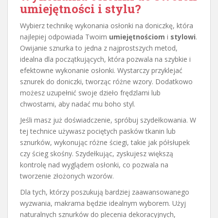
umiejętności i stylu?
Wybierz technikę wykonania osłonki na doniczkę, która
najlepiej odpowiada Twoim
umiejętnościom
i
stylowi
.
Owijanie sznurka to jedna z najprostszych metod,
idealna dla początkujących, która pozwala na szybkie i
efektowne wykonanie osłonki. Wystarczy przyklejać
sznurek do doniczki, tworząc różne wzory. Dodatkowo
możesz uzupełnić swoje dzieło frędzlami lub
chwostami, aby nadać mu boho styl.
Jeśli masz już doświadczenie, spróbuj szydełkowania. W
tej technice używasz pociętych pasków tkanin lub
sznurków, wykonując różne ściegi, takie jak półsłupek
czy ścieg skośny. Szydełkując, zyskujesz większą
kontrolę nad wyglądem osłonki, co pozwala na
tworzenie złożonych wzorów.
Dla tych, którzy poszukują bardziej zaawansowanego
wyzwania, makrama będzie idealnym wyborem. Użyj
naturalnych sznurków do plecenia dekoracyjnych,