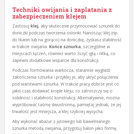
Techniki owijania i zaplatania z
zabezpieczeniem klejem
Zastosuj
klej
, aby skutecznie przymocować sznurek do
doniczki podczas tworzenia osłonki. Nanosząc klej (np.
do tkanin lub na gorąco) na doniczkę, zyskasz stabilność
w trakcie owijania.
Końce sznurka
, szczególnie w
miejscach łączeń, również warto zszyć igłą i nitką, co
zapewni dodatkowe wsparcie dla konstrukcji.
Podczas formowania warkocza, starannie wygładź
zakończenia sznurka i przyklej je, aby ukryć połączenia
pod warstwami sznurka. W trakcie pracy dobrze jest co
jakiś czas dodawać krople kleju, co zatroszczy się o
solidność i stabilność konstrukcji. Alternatywnie, można
wypróbować taśmę dwustronną, pamiętaj jednak, że jej
trwałość jest mniejsza, a klej szybciej wysycha.
Aby wykonać abażur z jutowego lub bawełnianego
sznurka metodą owijania, przygotuj balon jako formę.