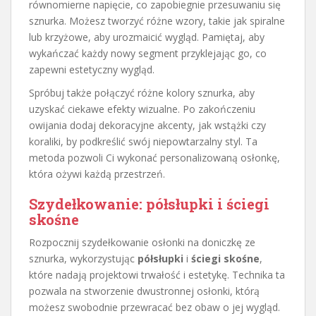
równomierne napięcie, co zapobiegnie przesuwaniu się
sznurka. Możesz tworzyć różne wzory, takie jak spiralne
lub krzyżowe, aby urozmaicić wygląd. Pamiętaj, aby
wykańczać każdy nowy segment przyklejając go, co
zapewni estetyczny wygląd.
Spróbuj także połączyć różne kolory sznurka, aby
uzyskać ciekawe efekty wizualne. Po zakończeniu
owijania dodaj dekoracyjne akcenty, jak wstążki czy
koraliki, by podkreślić swój niepowtarzalny styl. Ta
metoda pozwoli Ci wykonać personalizowaną osłonkę,
która ożywi każdą przestrzeń.
Szydełkowanie: półsłupki i ściegi
skośne
Rozpocznij szydełkowanie osłonki na doniczkę ze
sznurka, wykorzystując
półsłupki
i
ściegi skośne
,
które nadają projektowi trwałość i estetykę. Technika ta
pozwala na stworzenie dwustronnej osłonki, którą
możesz swobodnie przewracać bez obaw o jej wygląd.