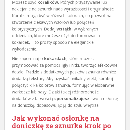
Możesz użyć
koralików
, których przyszywanie lub
naklejanie na sznurek nada wyrazistości i oryginalności.
Koraliki mogą być w różnych kolorach, co pozwoli na
stworzenie ciekawych wzorów lub połączeń
kolorystycznych. Dodaj
wstążki
w wybranych
odcieniach, które możesz użyć do formowania
kokardek, – to prosty sposób na eleganckie
wykończenie.
Nie zapominaj o
kokardach
, które możesz
przymocować za pomocą igły i nitki, tworząc efektowne
detale. Frędzle z dodatkowych pasków sznurka również
dodadzą tekstury. Aby uzyskać unikalny efekt, spróbuj
połączyć kilka kolorów sznurka, formując wielobarwne
warkocze lub pasy. Dzięki takiej różnorodności
dodatków z łatwością
spersonalizujesz
swoją osłonkę
na doniczkę, dopasowując ją do stylu wnętrza.
Jak wykonać osłonkę na
doniczkę ze sznurka krok po