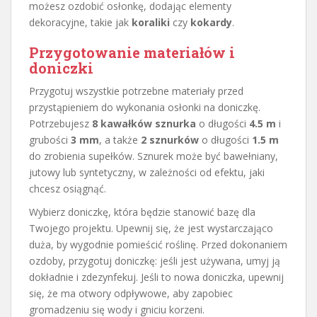
możesz ozdobić osłonkę, dodając elementy
dekoracyjne, takie jak
koraliki
czy
kokardy
.
Przygotowanie materiałów i
doniczki
Przygotuj wszystkie potrzebne materiały przed
przystąpieniem do wykonania osłonki na doniczkę.
Potrzebujesz
8 kawałków sznurka
o długości
4.5 m
i
grubości
3 mm
, a także
2 sznurków
o długości
1.5 m
do zrobienia supełków. Sznurek może być bawełniany,
jutowy lub syntetyczny, w zależności od efektu, jaki
chcesz osiągnąć.
Wybierz doniczkę, która będzie stanowić bazę dla
Twojego projektu. Upewnij się, że jest wystarczająco
duża, by wygodnie pomieścić roślinę. Przed dokonaniem
ozdoby, przygotuj doniczkę: jeśli jest używana, umyj ją
dokładnie i zdezynfekuj. Jeśli to nowa doniczka, upewnij
się, że ma otwory odpływowe, aby zapobiec
gromadzeniu się wody i gniciu korzeni.