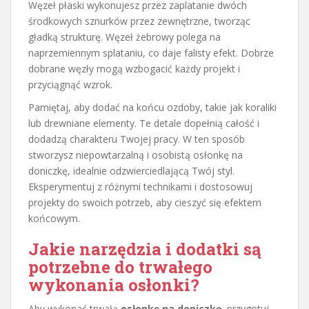
Węzeł płaski wykonujesz przez zaplatanie dwóch
środkowych sznurków przez zewnętrzne, tworząc
gładką strukturę. Węzeł żebrowy polega na
naprzemiennym splataniu, co daje falisty efekt. Dobrze
dobrane węzły mogą wzbogacić każdy projekt i
przyciągnąć wzrok.
Pamiętaj, aby dodać na końcu ozdoby, takie jak koraliki
lub drewniane elementy. Te detale dopełnią całość i
dodadzą charakteru Twojej pracy. W ten sposób
stworzysz niepowtarzalną i osobistą osłonkę na
doniczkę, idealnie odzwierciedlającą Twój styl.
Eksperymentuj z różnymi technikami i dostosowuj
projekty do swoich potrzeb, aby cieszyć się efektem
końcowym.
Jakie narzędzia i dodatki są
potrzebne do trwałego
wykonania osłonki?
Aby wykonać trwałą
osłonkę na doniczkę
, przygotuj