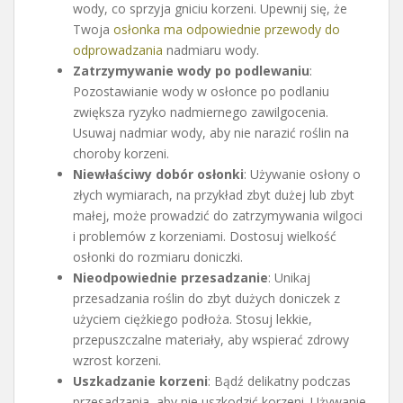
wody, co sprzyja gniciu korzeni. Upewnij się, że
Twoja
osłonka ma odpowiednie przewody do
odprowadzania
nadmiaru wody.
Zatrzymywanie wody po podlewaniu
:
Pozostawianie wody w osłonce po podlaniu
zwiększa ryzyko nadmiernego zawilgocenia.
Usuwaj nadmiar wody, aby nie narazić roślin na
choroby korzeni.
Niewłaściwy dobór osłonki
: Używanie osłony o
złych wymiarach, na przykład zbyt dużej lub zbyt
małej, może prowadzić do zatrzymywania wilgoci
i problemów z korzeniami. Dostosuj wielkość
osłonki do rozmiaru doniczki.
Nieodpowiednie przesadzanie
: Unikaj
przesadzania roślin do zbyt dużych doniczek z
użyciem ciężkiego podłoża. Stosuj lekkie,
przepuszczalne materiały, aby wspierać zdrowy
wzrost korzeni.
Uszkadzanie korzeni
: Bądź delikatny podczas
przesadzania, aby nie uszkodzić korzeni. Używanie