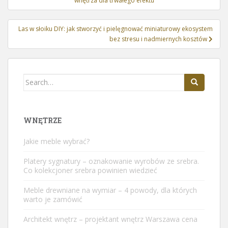
wnętrza dla trwałego efektu
Las w słoiku DIY: jak stworzyć i pielęgnować miniaturowy ekosystem
bez stresu i nadmiernych kosztów
Search
for:
WNĘTRZE
Jakie meble wybrać?
Platery sygnatury – oznakowanie wyrobów ze srebra.
Co kolekcjoner srebra powinien wiedzieć
Meble drewniane na wymiar – 4 powody, dla których
warto je zamówić
Architekt wnętrz – projektant wnętrz Warszawa cena