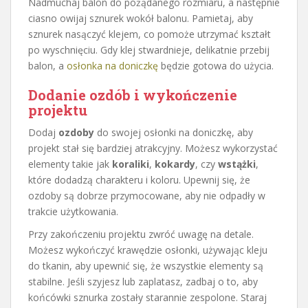
Nadmuchaj balon do pożądanego rozmiaru, a następnie
ciasno owijaj sznurek wokół balonu. Pamietaj, aby
sznurek nasączyć klejem, co pomoże utrzymać kształt
po wyschnięciu. Gdy klej stwardnieje, delikatnie przebij
balon, a
osłonka na doniczkę
będzie gotowa do użycia.
Dodanie ozdób i wykończenie
projektu
Dodaj
ozdoby
do swojej osłonki na doniczkę, aby
projekt stał się bardziej atrakcyjny. Możesz wykorzystać
elementy takie jak
koraliki
,
kokardy
, czy
wstążki
,
które dodadzą charakteru i koloru. Upewnij się, że
ozdoby są dobrze przymocowane, aby nie odpadły w
trakcie użytkowania.
Przy zakończeniu projektu zwróć uwagę na detale.
Możesz wykończyć krawędzie osłonki, używając kleju
do tkanin, aby upewnić się, że wszystkie elementy są
stabilne. Jeśli szyjesz lub zaplatasz, zadbaj o to, aby
końcówki sznurka zostały starannie zespolone. Staraj