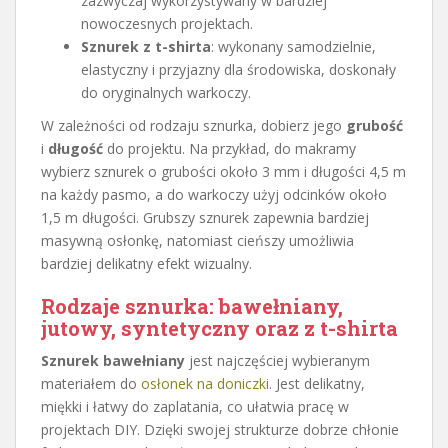
zazwyczaj wykorzystywany w bardziej
nowoczesnych projektach.
Sznurek z t-shirta
: wykonany samodzielnie,
elastyczny i przyjazny dla środowiska, doskonały
do oryginalnych warkoczy.
W zależności od rodzaju sznurka, dobierz jego
grubość
i
długość
do projektu. Na przykład, do makramy
wybierz sznurek o grubości około 3 mm i długości 4,5 m
na każdy pasmo, a do warkoczy użyj odcinków około
1,5 m długości. Grubszy sznurek zapewnia bardziej
masywną osłonkę, natomiast cieńszy umożliwia
bardziej delikatny efekt wizualny.
Rodzaje sznurka: bawełniany,
jutowy, syntetyczny oraz z t-shirta
Sznurek bawełniany
jest najczęściej wybieranym
materiałem do
osłonek na doniczki
. Jest delikatny,
miękki i łatwy do zaplatania, co ułatwia pracę w
projektach DIY. Dzięki swojej strukturze dobrze chłonie