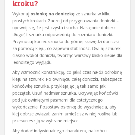
kroku?
Wykonaj
osłonkę na doniczkę
ze sznurka w kilku
prostych krokach. Zacznij od przygotowania doniczki –
upewnij się, że jest czysta i sucha. Następnie dobierz
długość sznurka odpowiednią do rozmiaru doniczki.
Przymocuj koniec sznurka do górnej krawędzi doniczki
za pomocą kleju, co zapewni stabilność. Owijaj sznurek
ciasno wokół doniczki, tworząc warstwy blisko siebie dla
jednolitego wyglądu.
Aby wzmocnić konstrukcję, co jakiś czas nałóż odrobinę
kleju na sznurek. Po owinięciu całej doniczki, zabezpiecz
końcówkę sznurka, przyklejając ją tak samo jak
początek. Usuń nadmiar sznurka, ukrywając końcówki
pod już owiniętymi pasmami dla estetycznego
wykończenia. Pozostaw osłonkę do wyschnięcia, aby
klej dobrze związał, zanim umieścisz w niej roślinę lub
przesuniesz ją w wybrane miejsce.
Aby dodać indywidualnego charakteru, na końcu