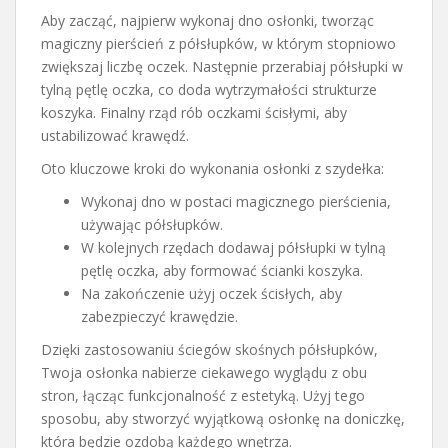
Aby zacząć, najpierw wykonaj dno osłonki, tworząc
magiczny pierścień z półsłupków, w którym stopniowo
zwiększaj liczbę oczek. Następnie przerabiaj półsłupki w
tylną pętlę oczka, co doda wytrzymałości strukturze
koszyka. Finalny rząd rób oczkami ścisłymi, aby
ustabilizować krawędź.
Oto kluczowe kroki do wykonania osłonki z szydełka:
Wykonaj dno w postaci magicznego pierścienia,
używając półsłupków.
W kolejnych rzędach dodawaj półsłupki w tylną
pętlę oczka, aby formować ścianki koszyka.
Na zakończenie użyj oczek ścisłych, aby
zabezpieczyć krawędzie.
Dzięki zastosowaniu ściegów skośnych półsłupków,
Twoja osłonka nabierze ciekawego wyglądu z obu
stron, łącząc funkcjonalność z estetyką. Użyj tego
sposobu, aby stworzyć wyjątkową osłonkę na doniczkę,
która będzie ozdobą każdego wnętrza.