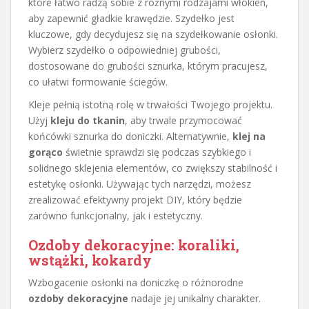
które łatwo radzą sobie z różnymi rodzajami włókien,
aby zapewnić gładkie krawędzie. Szydełko jest
kluczowe, gdy decydujesz się na szydełkowanie osłonki.
Wybierz szydełko o odpowiedniej grubości,
dostosowane do grubości sznurka, którym pracujesz,
co ułatwi formowanie ściegów.
Kleje pełnią istotną rolę w trwałości Twojego projektu.
Użyj
kleju do tkanin
, aby trwale przymocować
końcówki sznurka do doniczki. Alternatywnie,
klej na
gorąco
świetnie sprawdzi się podczas szybkiego i
solidnego sklejenia elementów, co zwiększy stabilność i
estetykę osłonki. Używając tych narzędzi, możesz
zrealizować efektywny projekt DIY, który będzie
zarówno funkcjonalny, jak i estetyczny.
Ozdoby dekoracyjne: koraliki,
wstążki, kokardy
Wzbogacenie osłonki na doniczkę o różnorodne
ozdoby dekoracyjne
nadaje jej unikalny charakter.