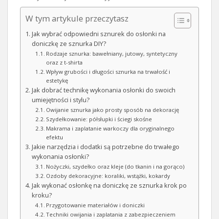
W tym artykule przeczytasz
Jak wybrać odpowiedni sznurek do osłonki na
doniczkę ze sznurka DIY?
Rodzaje sznurka: bawełniany, jutowy, syntetyczny
oraz z t-shirta
Wpływ grubości i długości sznurka na trwałość i
estetykę
Jak dobrać technikę wykonania osłonki do swoich
umiejętności i stylu?
Owijanie sznurka jako prosty sposób na dekorację
Szydełkowanie: półsłupki i ściegi skośne
Makrama i zaplatanie warkoczy dla oryginalnego
efektu
Jakie narzędzia i dodatki są potrzebne do trwałego
wykonania osłonki?
Nożyczki, szydełko oraz kleje (do tkanin i na gorąco)
Ozdoby dekoracyjne: koraliki, wstążki, kokardy
Jak wykonać osłonkę na doniczkę ze sznurka krok po
kroku?
Przygotowanie materiałów i doniczki
Techniki owijania i zaplatania z zabezpieczeniem