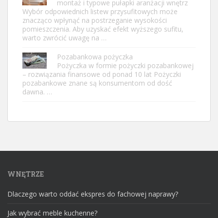
montaż i typowe pułapki aranżacji wnętrz
Wybór odpowiednich listew przysufitowych może
znacząco wpłynąć na postrzeganie wysokości
pomieszczenia. Aby uzyskać efekt wyższego sufitu,
warto zwrócić uwagę na …
Pozabankowa pożyczka
Pożyczka w formie pożyczki pozabankowej
– rozwiązania finansowe od ponad 10 lat Pożyczki
pozabankowe znane są konsumentom od dość
dawna. …
WNĘTRZE
Dlaczego warto oddać ekspres do fachowej naprawy?
Jak wybrać meble kuchenne?