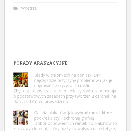
Wnętrze
PORADY ARANŻACYJNE
Błędy w osłonkach na doniczki DIY:
najczęstsze przyczyny problemów i jak je
naprawić bez ryzyka dla roślin
Zbyt często zdarza się, że miłośnicy roślin zapominają
o podstawowych zasadach przy tworzeniu osłonek na
doniczki DIY, co prowadzi do …
Galeria plakatów: jak wybrać ramki, które
podkreślą styl i ochronią grafikę
Dobór odpowiednich ramek do plakatów to
kluczowy element, który nie tylko wpływa na estetykę,