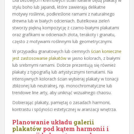
Dla beżowych i kremowych ścian idealne będą plakaty w
stylu boho lub japandi, które zawierają delikatne
motywy roślinne, podkreślone ramami z naturalnego
drewna lub w białych odcieniach. Butelkowa zieleń
stworzy piękną kompozycję z czarno-białymi plakatami
oraz grafikami w odcieniach złota, terakoty i granatu,
często z motywami roślinnymi lub geometrycznymi.
W przypadku granatowych lub ciemnych
ścian konieczne
jest zastosowanie plakatów
w jasno kolorach, z białymi
lub srebrnymi ramami. Dobrze prezentują się również
plakaty z typografią lub artystycznymi tematami. Na
intensywnych kolorach ścian wybieraj plakaty w tonacji
zbliżonej lub neutralnej, np. monochromatyczne lub
trendowe line arty, aby uniknąć wizualnego chaosu.
Dobierając plakaty, pamiętaj o zasadach harmonii,
kontrastu i spójności estetycznej w aranżacji wnętrza.
Planowanie układu
galerii
plakatów
pod kątem harmonii i