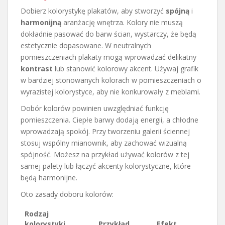
Dobierz kolorystykę plakatów, aby stworzyć
spójną
i
harmonijną
aranżację wnętrza. Kolory nie muszą
dokładnie pasować do barw ścian, wystarczy, że będą
estetycznie dopasowane. W neutralnych
pomieszczeniach plakaty mogą wprowadzać delikatny
kontrast
lub stanowić kolorowy akcent. Używaj grafik
w bardziej stonowanych kolorach w pomieszczeniach o
wyrazistej kolorystyce, aby nie konkurowały z meblami.
Dobór kolorów powinien uwzględniać funkcję
pomieszczenia. Ciepłe barwy dodają energii, a chłodne
wprowadzają spokój. Przy tworzeniu galerii ściennej
stosuj wspólny mianownik, aby zachować wizualną
spójność. Możesz na przykład używać kolorów z tej
samej palety lub łączyć akcenty kolorystyczne, które
będą harmonijne.
Oto zasady doboru kolorów:
Rodzaj
kolorystyki
Przykład
Efekt