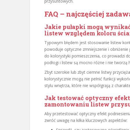
przysufitowych.
FAQ – najczęściej zadaw
Jakie pułapki mogą wynikać
listew względem koloru ścian
Typowym błędem jest stosowanie listew kontr
powoduje optyczne zmniejszenie i obniżenie 
do kolorystyki pomieszczenia, co prowadzi do
podłogi i listew są mocno różne i nie tworzą
Zbyt szerokie lub zbyt ciemne listwy przycięż
kolorystycznie mogą nie pełnić funkcji wykoń
stylu wnętrza, które nie współgrają z charakt
Jak testować optyczny efekt
zamontowaniu listew przys
Aby przetestować optyczny efekt podniesieni
zwróć uwagę na kilka kluczowych aspektów:
Sprawdź, czy zastosowane oświetlenie