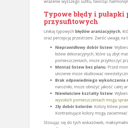
wrażenie wyższego sufitu, tworząc harmonij
Typowe błędy i pułapki 
przysufitowych
Unikaj typowych
błędów aranżacyjnych
, k
oraz percepcję przestrzeni. Zwróć uwagę na t
Nieprawidłowy dobór listew
: Wybier
listew dekoracyjnych, które są zbyt m
pomieszczeniach, może przytłoczyć prz
Montaż listew bez planu
: Przed mon
ułożenie może skutkować nieestetycz
Brak odpowiedniego wykończenia 
narożniki, może obniżyć jakość całej ar
Niewłaściwe kształty listew
: Wybier
wysokich pomieszczeniach mogą sprawi
Zły dobór kolorów
: Kolory listew pow
Kontrastujące kolory mogą zaciemniać 
Stosując się do tych wskazówek, maksymalnie