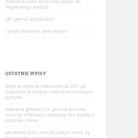
Stylowe krzesła: Doskonały wybór dla
eleganckiego wnętrza
Jak ogarnąć przedpokój?
Lampki biurkowe- jakie wybrać?
OSTATNIE WPISY
Błędy w doborze materiałów do DIY: jak
rozpoznać przyczyny i uniknąć kosztownych
pomyłek
Makrama girlanda DIY: jak krok po kroku
stworzyć efektowną dekorację bez zbędnych
kosztów i stresu
Jak dobrać kolor ścian do białych mebli, by
stworzyć trwałą i stylową aranżację