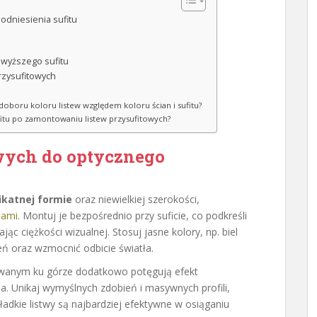
odniesienia sufitu
 wyższego sufitu
przysufitowych
doboru koloru listew względem koloru ścian i sufitu?
fitu po zamontowaniu listew przysufitowych?
owych do optycznego
likatnej formie
oraz niewielkiej szerokości,
tami
. Montuj je bezpośrednio przy suficie, co podkreśli
ając ciężkości wizualnej. Stosuj jasne kolory, np. biel
zeń oraz wzmocnić odbicie światła.
wanym ku górze dodatkowo potęgują efekt
nia. Unikaj wymyślnych zdobień i masywnych profili,
adkie listwy są najbardziej efektywne w osiąganiu