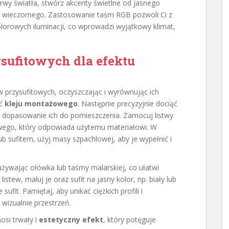
arwy światła, stwórz akcenty świetlne od jasnego
go wieczornego. Zastosowanie taśm RGB pozwoli Ci z
olorowych iluminacji, co wprowadzi wyjątkowy klimat,
sufitowych dla efektu
ew przysufitowych, oczyszczając i wyrównując ich
ść
kleju montażowego
. Następnie precyzyjnie dociąć
e dopasowanie ich do pomieszczenia. Zamocuj listwy
wego, który odpowiada użytemu materiałowi. W
ub sufitem, użyj masy szpachlowej, aby je wypełnić i
używając ołówka lub taśmy malarskiej, co ułatwi
tew, maluj je oraz sufit na jasny kolor, np. biały lub
fit. Pamiętaj, aby unikać ciężkich profili i
wizualnie przestrzeń.
osi trwały i
estetyczny efekt
, który potęguje