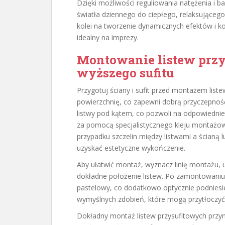
Dzięki możliwości reguliowania natężenia i b
światła dziennego do ciepłego, relaksujące
kolei na tworzenie dynamicznych efektów i k
idealny na imprezy.
Montowanie listew przy
wyższego sufitu
Przygotuj ściany i sufit przed montażem list
powierzchnię, co zapewni dobrą przyczepno
listwy pod kątem, co pozwoli na odpowiedni
za pomocą specjalistycznego kleju montażo
przypadku szczelin między listwami a ścianą l
uzyskać estetyczne wykończenie.
Aby ułatwić montaż, wyznacz linię montażu, 
dokładne położenie listew. Po zamontowaniu lis
pastelowy, co dodatkowo optycznie podniesie su
wymyślnych zdobień, które mogą przytłoczyć 
Dokładny montaż listew przysufitowych przyn