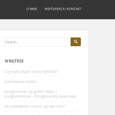
O MNIE
WSPÓŁPRACA I KONTAKT
Search
for:
WNĘTRZE
Czy warto kupić rolety rzymskie?
Zamówienie kuchni
Konglomerat czy granit? Blaty z
konglomeratów – konglomeraty kwarcowe
Jak prawidłowo czyścić sprzęty AGD?