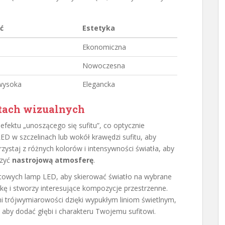
ć
Estetyka
Ekonomiczna
Nowoczesna
wysoka
Elegancka
ktach wizualnych
efektu „unoszącego się sufitu”, co optycznie
D w szczelinach lub wokół krawędzi sufitu, aby
ystaj z różnych kolorów i intensywności światła, aby
rzyć
nastrojową atmosferę
.
punktowych lamp LED, aby skierować światło na wybrane
ykę i stworzy interesujące kompozycje przestrzenne.
trójwymiarowości dzięki wypukłym liniom świetlnym,
aby dodać głębi i charakteru Twojemu sufitowi.