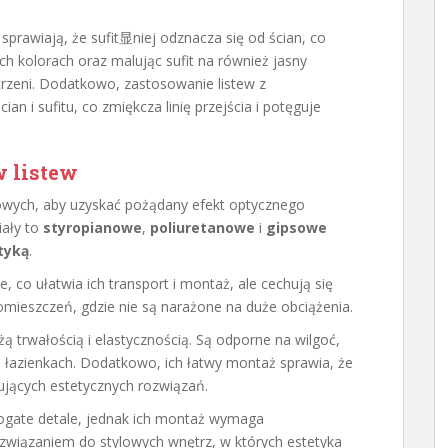
prawiają, że sufit显niej odznacza się od ścian, co
ch kolorach oraz malując sufit na również jasny
rzeni. Dodatkowo, zastosowanie listew z
ian i sufitu, co zmiękcza linię przejścia i potęguje
w listew
towych, aby uzyskać pożądany efekt optycznego
iały to
styropianowe
,
poliuretanowe
i
gipsowe
tyką
.
, co ułatwia ich transport i montaż, ale cechują się
mieszczeń, gdzie nie są narażone na duże obciążenia.
żą trwałością i elastycznością. Są odporne na wilgoć,
i łazienkach. Dodatkowo, ich łatwy montaż sprawia, że
ących estetycznych rozwiązań.
bogate detale, jednak ich montaż wymaga
ozwiązaniem do stylowych wnętrz, w których estetyka