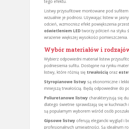
tego efektu.
Listwy przysufitowe montowane pod sufitem s
wizualnie je podnosi. Używając listew w jasny
odcień, wzmocnisz efekt powiększenia przest
oświetleniem LED
tworzy półcień na styku śc
wrażenie większej wysokości pomieszczenia.
Wybór materiałów i rodzajó
Wybierz odpowiedni materiał listew przysufi
podniesienia sufitu. Dostępne na rynku mater
listwy, które różnią się
trwałością
oraz
este
Styropianowe listwy
są ekonomiczne i lekkie
mniejszą trwałością. Będą odpowiednie do po
Poliuretanowe listwy
charakteryzują się du
dlatego świetnie sprawdzają się w kuchniach 
są popularnym wyborem wśród osób poszukuj
Gipsowe listwy
oferują elegancki wygląd i 
profesjonalnych umiejętności. Są idealnym r