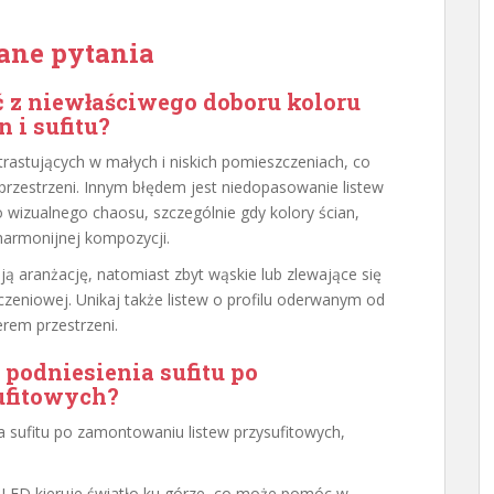
ane pytania
 z niewłaściwego doboru koloru
 i sufitu?
astujących w małych i niskich pomieszczeniach, co
przestrzeni. Innym błędem jest niedopasowanie listew
 wizualnego chaosu, szczególnie gdy kolory ścian,
 harmonijnej kompozycji.
ają aranżację, natomiast zbyt wąskie lub zlewające się
czeniowej. Unikaj także listew o profilu oderwanym od
erem przestrzeni.
 podniesienia sufitu po
ufitowych?
a sufitu po zamontowaniu listew przysufitowych,
 LED kieruje światło ku górze, co może pomóc w