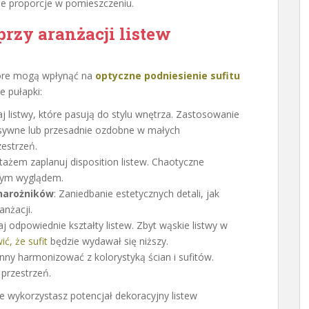
ne proporcje w pomieszczeniu.
przy aranżacji listew
tóre mogą wpłynąć na
optyczne podniesienie sufitu
e pułapki:
aj listwy, które pasują do stylu wnętrza. Zastosowanie
asywne lub przesadnie ozdobne w małych
estrzeń.
tażem zaplanuj disposition listew. Chaotyczne
nym wyglądem.
narożników
: Zaniedbanie estetycznych detali, jak
anżacji.
aj odpowiednie kształty listew. Zbyt wąskie listwy w
ć, że sufit
będzie wydawał się niższy.
inny harmonizować z kolorystyką ścian i sufitów.
przestrzeń.
 wykorzystasz potencjał dekoracyjny listew