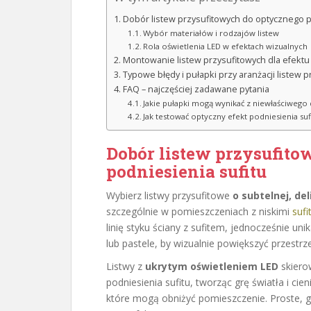
Dobór listew przysufitowych do optycznego p
Wybór materiałów i rodzajów listew
Rola oświetlenia LED w efektach wizualnych
Montowanie listew przysufitowych dla efektu
Typowe błędy i pułapki przy aranżacji listew 
FAQ – najczęściej zadawane pytania
Jakie pułapki mogą wynikać z niewłaściwego 
Jak testować optyczny efekt podniesienia su
Dobór listew przysufit
podniesienia sufitu
Wybierz listwy przysufitowe
o subtelnej, de
szczególnie w pomieszczeniach z niskimi
sufi
linię styku ściany z sufitem, jednocześnie unik
lub pastele, by wizualnie powiększyć przestr
Listwy z
ukrytym oświetleniem LED
skiero
podniesienia sufitu, tworząc grę światła i cie
które mogą obniżyć pomieszczenie. Proste, gł