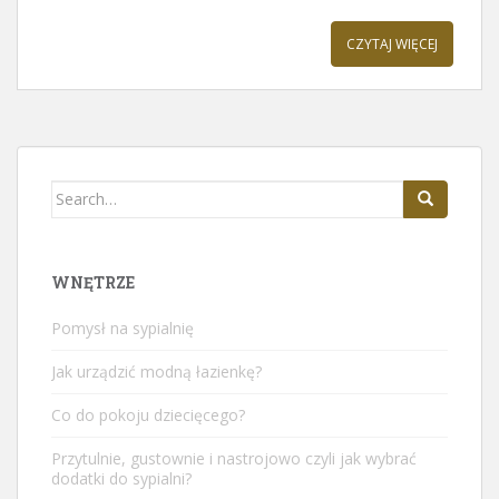
CZYTAJ WIĘCEJ
Search
for:
WNĘTRZE
Pomysł na sypialnię
Jak urządzić modną łazienkę?
Co do pokoju dziecięcego?
Przytulnie, gustownie i nastrojowo czyli jak wybrać
dodatki do sypialni?