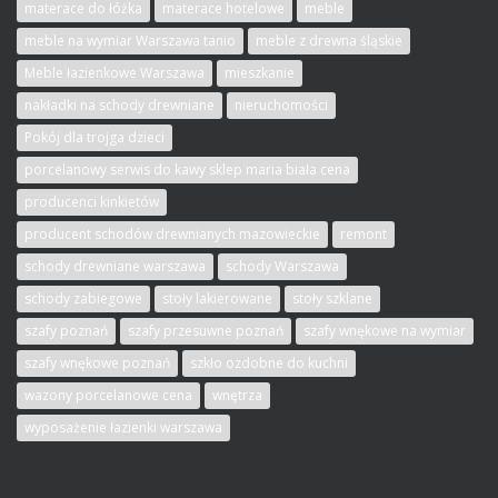
materace do łóżka
materace hotelowe
meble
meble na wymiar Warszawa tanio
meble z drewna śląskie
Meble łazienkowe Warszawa
mieszkanie
nakładki na schody drewniane
nieruchomości
Pokój dla trojga dzieci
porcelanowy serwis do kawy sklep maria biała cena
producenci kinkietów
producent schodów drewnianych mazowieckie
remont
schody drewniane warszawa
schody Warszawa
schody zabiegowe
stoły lakierowane
stoły szklane
szafy poznań
szafy przesuwne poznań
szafy wnękowe na wymiar
szafy wnękowe poznań
szkło ozdobne do kuchni
wazony porcelanowe cena
wnętrza
wyposażenie łazienki warszawa