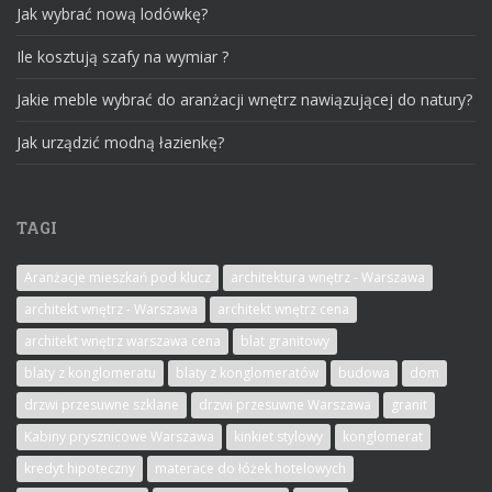
Jak wybrać nową lodówkę?
Ile kosztują szafy na wymiar ?
Jakie meble wybrać do aranżacji wnętrz nawiązującej do natury?
Jak urządzić modną łazienkę?
TAGI
Aranżacje mieszkań pod klucz
architektura wnętrz - Warszawa
architekt wnętrz - Warszawa
architekt wnętrz cena
architekt wnętrz warszawa cena
blat granitowy
blaty z konglomeratu
blaty z konglomeratów
budowa
dom
drzwi przesuwne szklane
drzwi przesuwne Warszawa
granit
Kabiny prysznicowe Warszawa
kinkiet stylowy
konglomerat
kredyt hipoteczny
materace do łóżek hotelowych