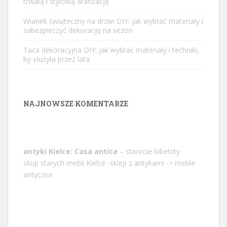
trwałą i stylową aranżację
Wianek świąteczny na drzwi DIY: jak wybrać materiały i
zabezpieczyć dekorację na sezon
Taca dekoracyjna DIY: jak wybrać materiały i techniki,
by służyła przez lata
NAJNOWSZE KOMENTARZE
antyki Kielce: Casa antica
– starocie bibeloty
skup starych mebli Kielce -sklep z antykami -> meble
antyczne