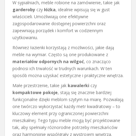
W sypialniach, meble robione na zamówienie, takie jak
garderoby
czy
łóżka
, idealnie wpisują się w gust
właścicieli. Umożliwiają one efektywne
zagospodarowanie dostępnej powierzchni oraz
zapewniają porządek i komfort w codziennym
użytkowaniu.
Również łazienki korzystają z możliwości, jakie dają
meble na wymiar. Często są one produkowane z
materiałów odpornych na wilgoć
, co znacząco
podnosi ich trwałość w trudnych warunkach. W ten
sposób można uzyskać estetyczne i praktyczne wnętrza.
Małe przestrzenie, takie jak
kawalerki
czy
kompaktowe pokoje
, stają się znacznie bardziej
funkcjonalne dzięki meblom szytym na miarę. Pozwalają
one twórczo wykorzystać każdy metr kwadratowy – to
kluczowy element przy ograniczonej powierzchni
mieszkalnej. Tego typu meble mogą być projektowane
tak, aby spełniały różnorodne potrzeby mieszkańców
oraz harmonijnie współgrały z wystrojem wnętrza.