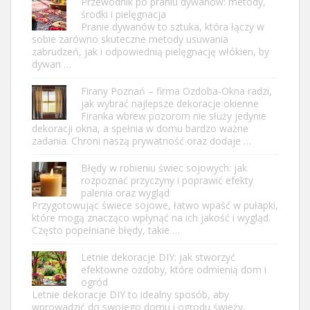
Przewodnik po praniu dywanów: metody,
środki i pielęgnacja
Pranie dywanów to sztuka, która łączy w
sobie zarówno skuteczne metody usuwania
zabrudzeń, jak i odpowiednią pielęgnację włókien, by
dywan …
Firany Poznań – firma Ozdoba-Okna radzi,
jak wybrać najlepsze dekoracje okienne
Firanka wbrew pozorom nie służy jedynie
dekoracji okna, a spełnia w domu bardzo ważne
zadania. Chroni naszą prywatność oraz dodaje …
Błędy w robieniu świec sojowych: jak
rozpoznać przyczyny i poprawić efekty
palenia oraz wygląd
Przygotowując świece sojowe, łatwo wpaść w pułapki,
które mogą znacząco wpłynąć na ich jakość i wygląd.
Często popełniane błędy, takie …
Letnie dekoracje DIY: jak stworzyć
efektowne ozdoby, które odmienią dom i
ogród
Letnie dekoracje DIY to idealny sposób, aby
wprowadzić do swojego domu i ogrodu świeży,