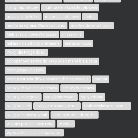
kredyt hipoteczny
materace do łóżek hotelowych
materace do łóżka
materace hotelowe
meble
meble na wymiar Warszawa tanio
meble z drewna śląskie
Meble łazienkowe Warszawa
mieszkanie
nakładki na schody drewniane
nieruchomości
Pokój dla trojga dzieci
porcelanowy serwis do kawy sklep maria biała cena
producenci kinkietów
producent schodów drewnianych mazowieckie
remont
schody drewniane warszawa
schody Warszawa
schody zabiegowe
stoły lakierowane
stoły szklane
szafy poznań
szafy przesuwne poznań
szafy wnękowe na wymiar
szafy wnękowe poznań
szkło ozdobne do kuchni
wazony porcelanowe cena
wnętrza
wyposażenie łazienki warszawa