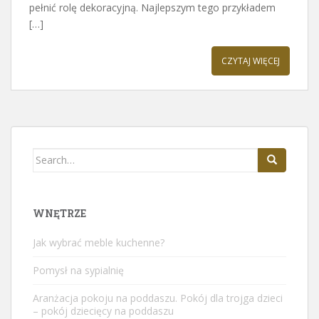
pełnić rolę dekoracyjną. Najlepszym tego przykładem
[…]
CZYTAJ WIĘCEJ
Search
for:
WNĘTRZE
Jak wybrać meble kuchenne?
Pomysł na sypialnię
Aranżacja pokoju na poddaszu. Pokój dla trojga dzieci
– pokój dziecięcy na poddaszu