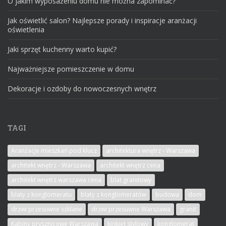
O jakim wyposażeniu domu nie można zapominać?
Jak oświetlić salon? Najlepsze porady i inspiracje aranżacji
oświetlenia
Jaki sprzęt kuchenny warto kupić?
Najważniejsze pomieszczenie w domu
Dekoracje i ozdoby do nowoczesnych wnętrz
TAGI
Aranżacje mieszkań pod klucz
architektura wnętrz - Warszawa
architekt wnętrz - Warszawa
architekt wnętrz cena
architekt wnętrz warszawa cena
blat granitowy
blaty z konglomeratu
blaty z konglomeratów
budowa
dom
drzwi przesuwne szklane
drzwi przesuwne Warszawa
granit
Kabiny prysznicowe Warszawa
kinkiet stylowy
konglomerat