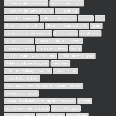
architekt wnętrz - Warszawa
architekt wnętrz cena
architekt wnętrz warszawa cena
blat granitowy
blaty z konglomeratu
blaty z konglomeratów
budowa
dom
drzwi przesuwne szklane
drzwi przesuwne Warszawa
granit
Kabiny prysznicowe Warszawa
kinkiet stylowy
konglomerat
kredyt hipoteczny
materace do łóżek hotelowych
materace do łóżka
materace hotelowe
meble
meble na wymiar Warszawa tanio
meble z drewna śląskie
Meble łazienkowe Warszawa
mieszkanie
nakładki na schody drewniane
nieruchomości
Pokój dla trojga dzieci
porcelanowy serwis do kawy sklep maria biała cena
producenci kinkietów
producent schodów drewnianych mazowieckie
remont
schody drewniane warszawa
schody Warszawa
schody zabiegowe
stoły lakierowane
stoły szklane