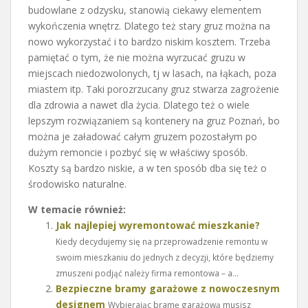
budowlane z odzysku, stanowią ciekawy elementem
wykończenia wnętrz. Dlatego też stary gruz można na
nowo wykorzystać i to bardzo niskim kosztem. Trzeba
pamiętać o tym, że nie można wyrzucać gruzu w
miejscach niedozwolonych, tj w lasach, na łąkach, poza
miastem itp. Taki porozrzucany gruz stwarza zagrożenie
dla zdrowia a nawet dla życia. Dlatego też o wiele
lepszym rozwiązaniem są kontenery na gruz Poznań, bo
można je załadować całym gruzem pozostałym po
dużym remoncie i pozbyć się w właściwy sposób.
Koszty są bardzo niskie, a w ten sposób dba się też o
środowisko naturalne.
W temacie również:
Jak najlepiej wyremontować mieszkanie?
Kiedy decydujemy się na przeprowadzenie remontu w
swoim mieszkaniu do jednych z decyzji, które będziemy
zmuszeni podjąć należy firma remontowa – a...
Bezpieczne bramy garażowe z nowoczesnym
designem
Wybierając bramę garażową musisz