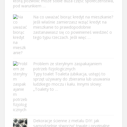
którą pozwolić może sobie duża część społeczeństwa,
pod warunkiem …
Na co uważać biorąc kredyt na mieszkanie?
Jeśli właśnie zamierzasz wziąć kredyt na
mieszkanie to prawdopodobnie
zastanawiasz się co powinieneś wiedzieć o
tego typu rzeczach. Jeśli więc …
Problem ze sterylnym zaspakajaniem
potrzeb fizjologicznych
Typy toalet Toaleta (ubikacja, ustęp) to
sprzęt używany do zbierania lub usuwania
ludzkiego moczu i kału. Innymi słowy:
„Toalety to …
Dekoracje ścienne z metalu DIY: jak
samodzielnie stworzyć trwałe i oryginalne