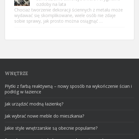
ozdoby na lata
Chociaż tworzenie dekoracji ściennych z metalu może
wydawać się skomplikowane, wiele osób nie zdaje
sobie sprawy, jak prosto można osiągnąć …
WNĘTRZE
Płytki z farbą reaktywną – nowy sposób na wykończenie ścian i
podłóg w łazience
Jak urządzić modną łazienkę?
Jak wybrać nowe meble do mieszkania?
Jakie style wnętrzarskie są obecnie popularne?