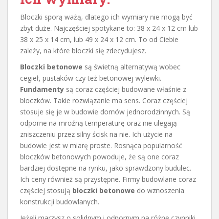
Bloczki sporą ważą, dlatego ich wymiary nie mogą być
zbyt duże. Najczęściej spotykane to: 38 x 24 x 12 cm lub
38 x 25 x 14 cm, lub 49 x 24 x 12 cm. To od Ciebie
zależy, na które bloczki się zdecydujesz.
Bloczki betonowe
są świetną alternatywą wobec
cegieł, pustaków czy też betonowej wylewki.
Fundamenty
są coraz częściej budowane właśnie z
bloczków. Takie rozwiązanie ma sens. Coraz częściej
stosuje się je w budowie domów jednorodzinnych. Są
odporne na mroźną temperaturę oraz nie ulegają
zniszczeniu przez silny ścisk na nie. Ich użycie na
budowie jest w miarę proste. Rosnąca popularność
bloczków betonowych powoduje, że są one coraz
bardziej dostępne na rynku, jako sprawdzony budulec.
Ich ceny również są przystępne. Firmy budowlane coraz
częściej stosują
bloczki betonowe
do wznoszenia
konstrukcji budowlanych.
Jeżeli marzysz o solidnym i odpornym na różne czynniki