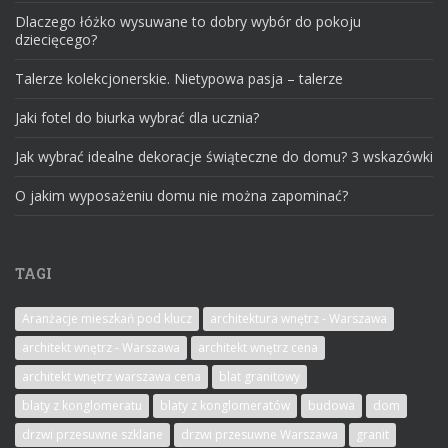
Dlaczego łóżko wysuwane to dobry wybór do pokoju
dziecięcego?
Talerze kolekcjonerskie. Nietypowa pasja – talerze
Jaki fotel do biurka wybrać dla ucznia?
Jak wybrać idealne dekoracje świąteczne do domu? 3 wskazówki
O jakim wyposażeniu domu nie można zapominać?
TAGI
Aranżacje mieszkań pod klucz
architektura wnętrz - Warszawa
architekt wnętrz - Warszawa
architekt wnętrz cena
architekt wnętrz warszawa cena
blat granitowy
blaty z konglomeratu
blaty z konglomeratów
budowa
dom
drzwi przesuwne szklane
drzwi przesuwne Warszawa
granit