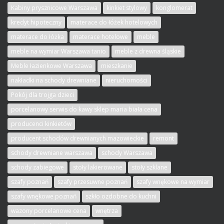
Kabiny prysznicowe Warszawa
kinkiet stylowy
konglomerat
kredyt hipoteczny
materace do łóżek hotelowych
materace do łóżka
materace hotelowe
meble
meble na wymiar Warszawa tanio
meble z drewna śląskie
Meble łazienkowe Warszawa
mieszkanie
nakładki na schody drewniane
nieruchomości
Pokój dla trojga dzieci
porcelanowy serwis do kawy sklep maria biała cena
producenci kinkietów
producent schodów drewnianych mazowieckie
remont
schody drewniane warszawa
schody Warszawa
schody zabiegowe
stoły lakierowane
stoły szklane
szafy poznań
szafy przesuwne poznań
szafy wnękowe na wymiar
szafy wnękowe poznań
szkło ozdobne do kuchni
wazony porcelanowe cena
wnętrza