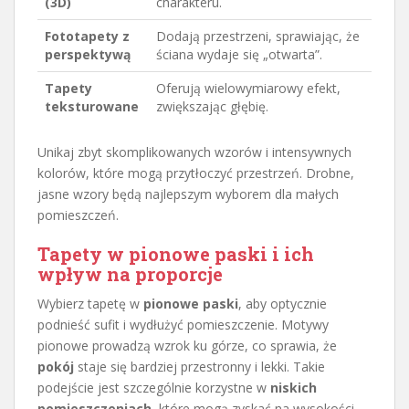
(3D)
charakteru.
Fototapety z
Dodają przestrzeni, sprawiając, że
perspektywą
ściana wydaje się „otwarta”.
Tapety
Oferują wielowymiarowy efekt,
teksturowane
zwiększając głębię.
Unikaj zbyt skomplikowanych wzorów i intensywnych
kolorów, które mogą przytłoczyć przestrzeń. Drobne,
jasne wzory będą najlepszym wyborem dla małych
pomieszczeń.
Tapety w pionowe paski i ich
wpływ na proporcje
Wybierz tapetę w
pionowe paski
, aby optycznie
podnieść sufit i wydłużyć pomieszczenie. Motywy
pionowe prowadzą wzrok ku górze, co sprawia, że
pokój
staje się bardziej przestronny i lekki. Takie
podejście jest szczególnie korzystne w
niskich
pomieszczeniach
, które mogą zyskać na wysokości