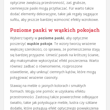
optycznie zwiększą przestronność, zaś grubsze,
ciemniejsze paski mogą przytłaczać. Für warto także
dodać elementy dekoracyjne, takie jak regały sięgające
sufitu, aby jeszcze bardziej wzmocnić efekty wzrokowe.
Poziome paski w wąskich pokojach
Wybierz tapety w
poziome paski
, aby optycznie
poszerzyć
wąskie pokoje
. Te wzory tworzą wrażenie
większej szerokości, co sprawia, że pomieszczenia stają
się bardziej przyjazne. Umieść pasek na krótszej ścianie,
aby maksymalnie wykorzystać efekt poszerzenia. Warto
również zadbać o równomierne, rozproszone
oświetlenie, aby uniknąć ciemnych kątów, które mogą
potęgować wrażenie ciasnoty.
Stawiaj na meble o jasnych kolorach i smukłych
formach. Mogą one pomóc w uzyskaniu efektu
przestronności. Zastosuj także powierzchnie odbijające
światło, takie jak połyskujące meble, lustra czy szklane
dodatki, które potęgują efekt optycznego powiększenia