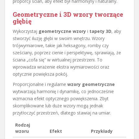
proporcji ścian, aby efekt był harmonijny i naturalny.
Geometryczne i 3D wzory tworzące
głębię
Wykorzystaj
geometryczne wzory
i
tapety 3D
, aby
stworzyć iluzję głębi w swoim wnętrzu. Wzory
trójwymiarowe, takie jak heksagony, romby czy
sześciany, poprzez cienie i perspektywę, sprawiają, że
ściana „cofa się” w wirtualnej przestrzeni. To
wprowadza wrażenie ekstra wymiarowości oraz
optycznie powiększa pokój.
Proporcjonalne i regularne
wzory geometryczne
wytwarzają harmonię i dynamikę, co jednocześnie
wzmacnia efekt optycznego powiększenia. Zbyt
skomplikowane lub duże wzory mogą jednak
przytłoczyć przestrzeń, dlatego stawiaj na umiar.
Rodzaj
wzoru
Efekt
Przykłady