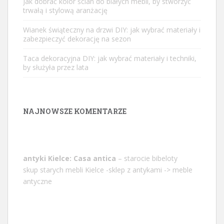
Jak dobrać kolor ścian do białych mebli, by stworzyć
trwałą i stylową aranżację
Wianek świąteczny na drzwi DIY: jak wybrać materiały i
zabezpieczyć dekorację na sezon
Taca dekoracyjna DIY: jak wybrać materiały i techniki,
by służyła przez lata
NAJNOWSZE KOMENTARZE
antyki Kielce: Casa antica
– starocie bibeloty
skup starych mebli Kielce -sklep z antykami -> meble
antyczne