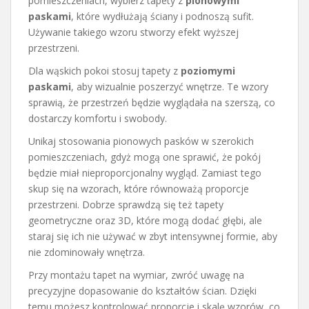
pomieszczeniach, wybierz tapety z
pionowymi
paskami
, które wydłużają ściany i podnoszą sufit.
Używanie takiego wzoru stworzy efekt wyższej
przestrzeni.
Dla wąskich pokoi stosuj tapety z
poziomymi
paskami
, aby wizualnie poszerzyć wnętrze. Te wzory
sprawią, że przestrzeń będzie wyglądała na szerszą, co
dostarczy komfortu i swobody.
Unikaj stosowania pionowych pasków w szerokich
pomieszczeniach, gdyż mogą one sprawić, że pokój
będzie miał nieproporcjonalny wygląd. Zamiast tego
skup się na wzorach, które równoważą proporcje
przestrzeni. Dobrze sprawdzą się też tapety
geometryczne oraz 3D, które mogą dodać głębi, ale
staraj się ich nie używać w zbyt intensywnej formie, aby
nie zdominowały wnętrza.
Przy montażu tapet na wymiar, zwróć uwagę na
precyzyjne dopasowanie do kształtów ścian. Dzięki
temu możesz kontrolować proporcje i skalę wzorów, co