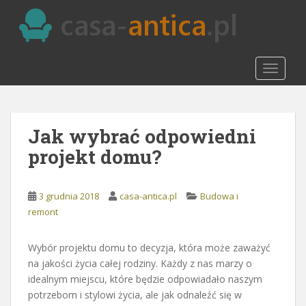
S
k
i
p
TOGGLE
t
o
m
a
Jak wybrać odpowiedni
i
n
projekt domu?
c
o
n
3 grudnia 2018
casa-antica.pl
Budowa i
t
remont
e
n
Wybór projektu domu to decyzja, która może zaważyć
t
na jakości życia całej rodziny. Każdy z nas marzy o
idealnym miejscu, które będzie odpowiadało naszym
potrzebom i stylowi życia, ale jak odnaleźć się w