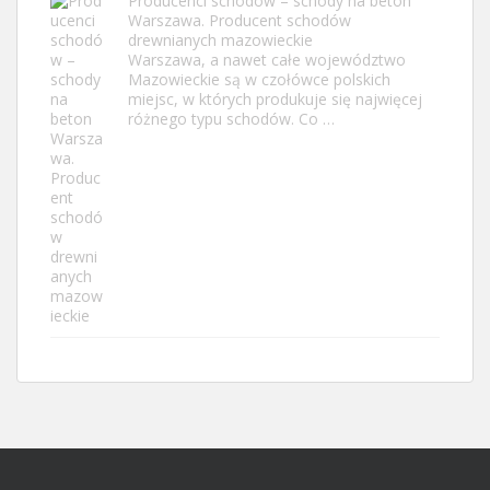
Producenci schodów – schody na beton
Warszawa. Producent schodów
drewnianych mazowieckie
Warszawa, a nawet całe województwo
Mazowieckie są w czołówce polskich
miejsc, w których produkuje się najwięcej
różnego typu schodów. Co …