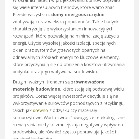
W ostatnich latach w projektowaniu domów pojawiło
się wiele interesujących trendów, które warto znać.
Przede wszystkim,
domy energooszczędne
zdobywają coraz większą popularność. Takie budynki
charakteryzują się wykorzystaniem innowacyjnych
rozwiązań, które pozwalają na minimalizację zużycia
energii. Użycie wysokiej jakości izolacji, specjalnych
okien oraz systemów grzewczych opartych na
odnawialnych źródłach energii to kluczowe elementy,
które przyczyniają się do obniżenia kosztów utrzymania
budynku oraz jego wpływu na środowisko.
Drugim ważnym trendem są
zrównoważone
materiały budowlane
, które stają się podstawą wielu
projektów. Coraz więcej inwestorów decyduje się na
wykorzystywanie surowców pochodzących z recyklingu,
takich jak
drewno
z odzysku czy materiały
kompozytowe. Warto zwrócić uwagę, że te ekologiczne
rozwiązania nie tylko zmniejszają negatywny wpływ na
środowisko, ale również często poprawiają jakość i
trwałość budynków.