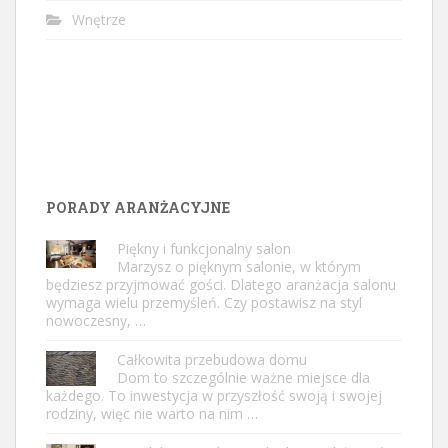
Wnętrze
PORADY ARANŻACYJNE
Piękny i funkcjonalny salon
Marzysz o pięknym salonie, w którym
będziesz przyjmować gości. Dlatego aranżacja salonu
wymaga wielu przemyśleń. Czy postawisz na styl
nowoczesny, …
Całkowita przebudowa domu
Dom to szczególnie ważne miejsce dla
każdego. To inwestycja w przyszłość swoją i swojej
rodziny, więc nie warto na nim …