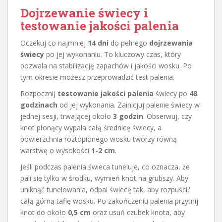
Dojrzewanie świecy i
testowanie jakości palenia
Oczekuj co najmniej
14 dni
do pełnego
dojrzewania
świecy
po jej wykonaniu. To kluczowy czas, który
pozwala na stabilizację zapachów i jakości wosku. Po
tym okresie możesz przeprowadzić test palenia.
Rozpocznij
testowanie jakości palenia
świecy po
48
godzinach
od jej wykonania. Zainicjuj palenie świecy w
jednej sesji, trwającej około
3 godzin
. Obserwuj, czy
knot płonący wypala całą średnicę świecy, a
powierzchnia roztopionego wosku tworzy równą
warstwę o wysokości
1-2 cm
.
Jeśli podczas palenia świeca tuneluje, co oznacza, że
pali się tylko w środku, wymień knot na grubszy. Aby
uniknąć tunelowania, odpal świecę tak, aby rozpuścić
całą górną taflę wosku. Po zakończeniu palenia przytnij
knot do około
0,5 cm
oraz usuń czubek knota, aby