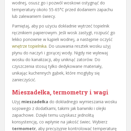
wodnej, osusz go i pozwól woskowi ostygnąć do
temperatury około 55-65°C przed dodaniem zapachu
lub zalewaniem świecy.
Pamiętaj, aby po użyciu dokładnie wytrzeć topielnik
ręcznikiem papierowym. Jeśli wosk zastygł, rozpuść go
lekko ponownie w kąpieli wodnej, a następnie oczyść
wnętrze topielnika
. Do usuwania resztek wosku użyj
płynu do naczyń i gorącej wody. Nigdy nie wylewaj
wosku do kanalizacji, aby uniknąć zatorów. Do
czyszczenia stosuj tylko dedykowane materiały,
unikając kuchennych gąbek, które mogłyby się
zanieczyścić.
Mieszadełka, termometry i wagi
Użyj
mieszadełka
do dokładnego wymieszania wosku
sojowego z dodatkami, takimi jak barwniki i olejki
zapachowe. Dzięki temu uzyskasz jednolitą
konsystencję, co wpłynie na jakość świec. Wybierz
termometr
, aby precyzyjnie kontrolować temperaturę