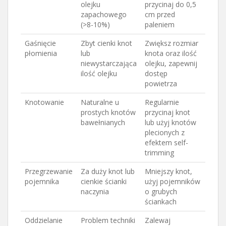
olejku
przycinaj do 0,5
zapachowego
cm przed
(>8-10%)
paleniem
Gaśnięcie
Zbyt cienki knot
Zwiększ rozmiar
płomienia
lub
knota oraz ilość
niewystarczająca
olejku, zapewnij
ilość olejku
dostęp
powietrza
Knotowanie
Naturalne u
Regularnie
prostych knotów
przycinaj knot
bawełnianych
lub użyj knotów
plecionych z
efektem self-
trimming
Przegrzewanie
Za duży knot lub
Mniejszy knot,
pojemnika
cienkie ścianki
użyj pojemników
naczynia
o grubych
ściankach
Oddzielanie
Problem techniki
Zalewaj