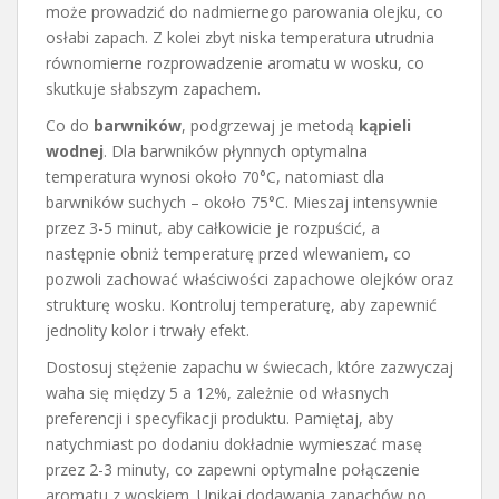
może prowadzić do nadmiernego parowania olejku, co
osłabi zapach. Z kolei zbyt niska temperatura utrudnia
równomierne rozprowadzenie aromatu w wosku, co
skutkuje słabszym zapachem.
Co do
barwników
, podgrzewaj je metodą
kąpieli
wodnej
. Dla barwników płynnych optymalna
temperatura wynosi około 70°C, natomiast dla
barwników suchych – około 75°C. Mieszaj intensywnie
przez 3-5 minut, aby całkowicie je rozpuścić, a
następnie obniż temperaturę przed wlewaniem, co
pozwoli zachować właściwości zapachowe olejków oraz
strukturę wosku. Kontroluj temperaturę, aby zapewnić
jednolity kolor i trwały efekt.
Dostosuj stężenie zapachu w świecach, które zazwyczaj
waha się między 5 a 12%, zależnie od własnych
preferencji i specyfikacji produktu. Pamiętaj, aby
natychmiast po dodaniu dokładnie wymieszać masę
przez 2-3 minuty, co zapewni optymalne połączenie
aromatu z woskiem. Unikaj dodawania zapachów po