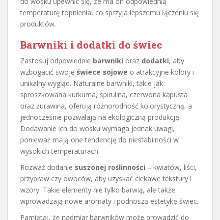
do wosku upewnić się, że ma on odpowiednią
temperaturę topnienia, co sprzyja lepszemu łączeniu się
produktów.
Barwniki i dodatki do świec
Zastosuj odpowiednie
barwniki
oraz
dodatki
, aby
wzbogacić swoje
świece sojowe
o atrakcyjne kolory i
unikalny wygląd. Naturalne barwniki, takie jak
sproszkowana kurkuma, spirulina, czerwona kapusta
oraz żurawina, oferują różnorodność kolorystyczną, a
jednocześnie pozwalają na ekologiczną produkcję.
Dodawanie ich do wosku wymaga jednak uwagi,
ponieważ mają one tendencję do niestabilności w
wysokich temperaturach.
Rozważ dodanie
suszonej roślinności
– kwiatów, liści,
przypraw czy owoców, aby uzyskać ciekawe tekstury i
wzory. Takie elementy nie tylko barwią, ale także
wprowadzają nowe aromaty i podnoszą estetykę świec.
Pamiętaj, że nadmiar barwników może prowadzić do