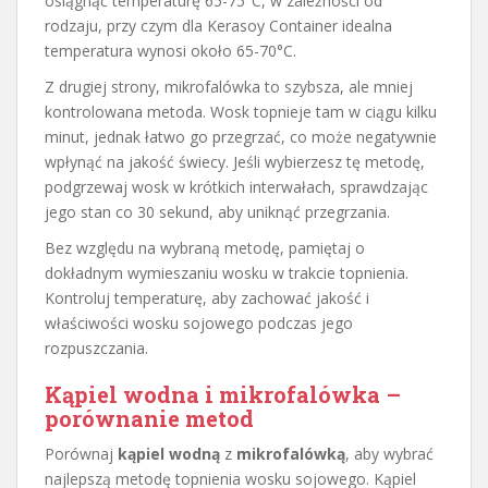
osiągnąć temperaturę 65-75°C, w zależności od
rodzaju, przy czym dla Kerasoy Container idealna
temperatura wynosi około 65-70°C.
Z drugiej strony, mikrofalówka to szybsza, ale mniej
kontrolowana metoda. Wosk topnieje tam w ciągu kilku
minut, jednak łatwo go przegrzać, co może negatywnie
wpłynąć na jakość świecy. Jeśli wybierzesz tę metodę,
podgrzewaj wosk w krótkich interwałach, sprawdzając
jego stan co 30 sekund, aby uniknąć przegrzania.
Bez względu na wybraną metodę, pamiętaj o
dokładnym wymieszaniu wosku w trakcie topnienia.
Kontroluj temperaturę, aby zachować jakość i
właściwości wosku sojowego podczas jego
rozpuszczania.
Kąpiel wodna i mikrofalówka –
porównanie metod
Porównaj
kąpiel wodną
z
mikrofalówką
, aby wybrać
najlepszą metodę topnienia wosku sojowego. Kąpiel