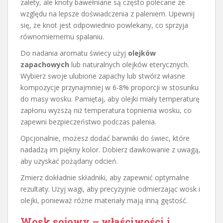
zalety, ale knoty bawełniane są często polecane ze
względu na lepsze doświadczenia z paleniem. Upewnij
się, że knot jest odpowiednio powlekany, co sprzyja
równomiernemu spalaniu.
Do nadania aromatu świecy użyj
olejków
zapachowych
lub naturalnych olejków eterycznych.
Wybierz swoje ulubione zapachy lub stwórz własne
kompozycje przynajmniej w 6-8% proporcji w stosunku
do masy wosku. Pamiętaj, aby olejki miały temperaturę
zapłonu wyższą niż temperatura topnienia wosku, co
zapewni bezpieczeństwo podczas palenia.
Opcjonalnie, możesz dodać barwniki do świec, które
nadadzą im piękny kolor. Dobierz dawkowanie z uwagą,
aby uzyskać pożądany odcień.
Zmierz dokładnie składniki, aby zapewnić optymalne
rezultaty. Użyj wagi, aby precyzyjnie odmierzając wosk i
olejki, ponieważ różne materiały mają inną gęstość.
Wosk sojowy – właściwości i