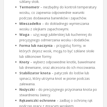
szklany słoik.
Termometr
– niezbędny do kontroli temperatury
wosku, co zapewnia odpowiednie warunki
podczas dodawania barwników i zapachów.
Mieszadełko
– do dokładnego wymieszania
wosku z olejkami zapachowymi.
Waga
– użyj wagi jubilerskiej lub kuchennej do
precyzyjnego odmierzania wosku i dodatków.
Forma lub naczynia
– przygotuj formy, w
których zlejesz wosk, mogą to być szklane słoiki
lub silikonowe formy.
Knoty
– wybierz odpowiednie knotki, bawełniane
lub drewniane, oraz akcesoria do ich mocowania.
Stabilizator knota
– patyczek do lodów lub
spinacz, który utrzyma knot w pionie podczas
zalewania.
Nożyczki
– do precyzyjnego przycinania knota po
stwardnieniu świecy.
Rękawiczki ochronne
– zadbaj o ochronę rąk
podczas pracy z gorącym woskiem.