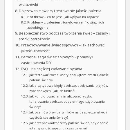
wskazówki
Dojrzewanie świecy i testowanie jakości palenia
Hot throw – co to jest i jak wpływa na zapach?
Problemy z paleniem: tunelowanie, frosting i ich
zapobieganie
Bezpieczeństwo podczas tworzenia świec – zasady i
środki ostrożności
Przechowywanie świec sojowych – jak zachować
jakość i trwałość?
Personalizacja świec sojowych – pomysły i
zastosowania DIY
FAQ – najczęściej zadawane pytania
Jak testować różne knoty pod kątem czasu i jakości
palenia świecy?
Jakie są typowe błędy podczas dodawania olejków
zapachowych i jak ich unikać?
Jak kontrolować i minimalizować ryzyko
tunelowania podczas codziennego użytkowania
świecy?
Jak ocenić wpływ barwników na bezpieczeństwo i
czystość spalania świecy?
Jak przeprowadzać testy palenia świec, aby ocenić
intensywność zapachu i czas palenia?