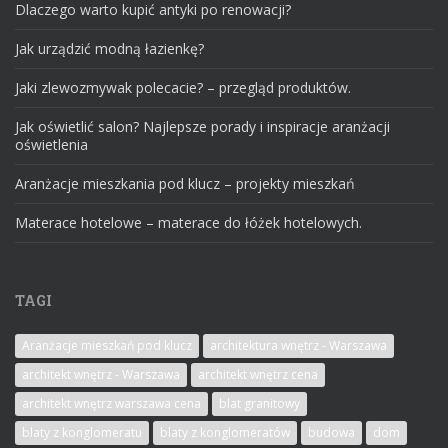
Dlaczego warto kupić antyki po renowacji?
Jak urządzić modną łazienkę?
Jaki zlewozmywak polecacie? – przegląd produktów.
Jak oświetlić salon? Najlepsze porady i inspiracje aranżacji
oświetlenia
Aranżacje mieszkania pod klucz – projekty mieszkań
Materace hotelowe – materace do łóżek hotelowych.
TAGI
Aranżacje mieszkań pod klucz
architektura wnętrz - Warszawa
architekt wnętrz - Warszawa
architekt wnętrz cena
architekt wnętrz warszawa cena
blat granitowy
blaty z konglomeratu
blaty z konglomeratów
budowa
dom