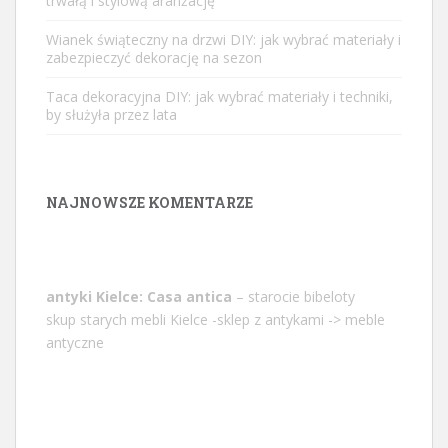
trwałą i stylową aranżację
Wianek świąteczny na drzwi DIY: jak wybrać materiały i
zabezpieczyć dekorację na sezon
Taca dekoracyjna DIY: jak wybrać materiały i techniki,
by służyła przez lata
NAJNOWSZE KOMENTARZE
antyki Kielce: Casa antica
– starocie bibeloty
skup starych mebli Kielce -sklep z antykami -> meble
antyczne