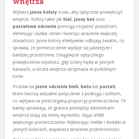
wnętrza
Wybierz
jasne kolory
ścian, aby optycznie powiększyć
wnętrze. Kolory takie jak
biel
,
jasny beż
oraz
pastelowe odcienie
pomogą rozjaśnić przestrzeń,
eliminując ciężkie cienie i tworząc wrażenie większej
otwartości. Jasne kolory efektywnie odbijają światło, co
sprawia, że pomieszczenie wydaje się jaśniejsze i
bardziej przestronne. Osiągnięcie optycznego
powiększenia uzyskasz, gdy ściany będą w jasnych
barwach, a reszta wnętrza utrzymana w podobnym
tonie.
Postaw na
jasne odcienie bieli
,
beżu
lub
pasteli
,
które tworzą wizualne połączenie z podłogą i sufitem,
co wpływa na postrzeganą proporcję pomieszczenia. Te
barwy sprawiają, że granice pomiędzy elementami
wnętrza stają się mniej wyraziste, dając efekt
większego pomieszczenia. Wybierając meble i dodatki w
jasnych kolorach, wspierasz wrażenie przestronności.