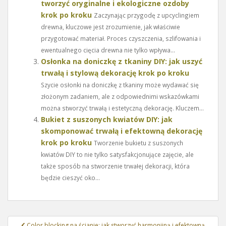
tworzyć oryginalne i ekologiczne ozdoby
krok po kroku
Zaczynając przygodę z upcyclingiem
drewna, kluczowe jest zrozumienie, jak właściwie
przygotować materiał. Proces czyszczenia, szlifowania i
ewentualnego cięcia drewna nie tylko wpływa...
Osłonka na doniczkę z tkaniny DIY: jak uszyć
trwałą i stylową dekorację krok po kroku
Szycie osłonki na doniczkę z tkaniny może wydawać się
złożonym zadaniem, ale z odpowiednimi wskazówkami
można stworzyć trwałą i estetyczną dekorację. Kluczem...
Bukiet z suszonych kwiatów DIY: jak
skomponować trwałą i efektowną dekorację
krok po kroku
Tworzenie bukietu z suszonych
kwiatów DIY to nie tylko satysfakcjonujące zajęcie, ale
także sposób na stworzenie trwałej dekoracji, która
będzie cieszyć oko...
Nawigacja
Color blocking na ścianie: jak stworzyć harmonijną i efektowną