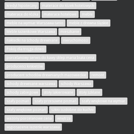
kredyt hipoteczny
materace do łóżek hotelowych
materace do łóżka
materace hotelowe
meble
meble na wymiar Warszawa tanio
meble z drewna śląskie
Meble łazienkowe Warszawa
mieszkanie
nakładki na schody drewniane
nieruchomości
Pokój dla trojga dzieci
porcelanowy serwis do kawy sklep maria biała cena
producenci kinkietów
producent schodów drewnianych mazowieckie
remont
schody drewniane warszawa
schody Warszawa
schody zabiegowe
stoły lakierowane
stoły szklane
szafy poznań
szafy przesuwne poznań
szafy wnękowe na wymiar
szafy wnękowe poznań
szkło ozdobne do kuchni
wazony porcelanowe cena
wnętrza
wyposażenie łazienki warszawa