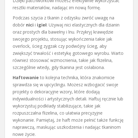
Dzięki patchworkowi możesz efektywnie wykorzystać
resztki materiałów, nadając im nową formę.
Podczas szycia z tkanin z odzysku zwróć uwagę na
dobór
nici
i
igieł
. Używaj nici elastycznych dla dzianin
oraz prostych dla bawełny i lnu. Przykryj krawędzie
swojego projektu, stosując wykończenia takie jak
overlock, ścieg zygzak czy podwójny ścieg, aby
zwiększyć trwałość i estetykę gotowego wyrobu. Warto
również stosować wzmocnienia, takie jak flizelina,
szczególnie wtedy, gdy tkanina jest osłabiona.
Haftowanie
to kolejna technika, która znakomicie
sprawdza się w upcyclingu. Możesz wzbogacić swoje
projekty o dekoracyjne wzory, które dodają
indywidualności i artystycznych detali. Haftuj ręcznie lub
wykorzystuj podkłady stabilizujące, takie jak
rozpuszczalna flizelina, co ułatwia precyzyjne
wykonanie. Pamiętaj, że haft może pełnić także funkcję
naprawczą, maskując uszkodzenia i nadając tkaninom
nowe życie.