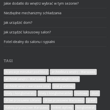
Jakie dodatki do wnętrz wybrać w tym sezonie?
Niezbędne mechanizmy schładzania
Jak urządzić dom?
Jak urządzić luksusowy salon?
Fotel idealny do salonu i sypialni
TAGI
Aranżacje mieszkań pod klucz
architektura wnętrz - Warszawa
architekt wnętrz - Warszawa
architekt wnętrz cena
architekt wnętrz warszawa cena
blat granitowy
blaty z konglomeratu
blaty z konglomeratów
budowa
dom
drzwi przesuwne szklane
drzwi przesuwne Warszawa
granit
Kabiny prysznicowe Warszawa
kinkiet stylowy
konglomerat