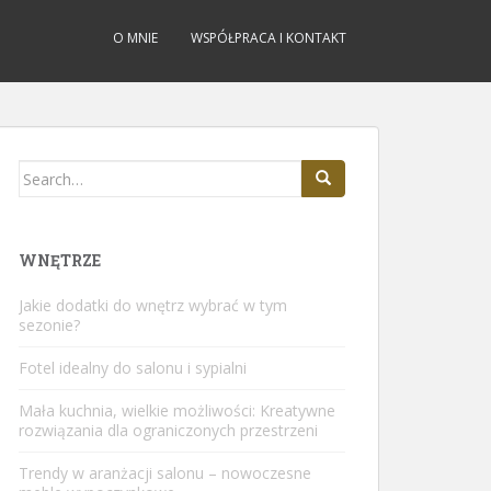
O MNIE
WSPÓŁPRACA I KONTAKT
Search
for:
WNĘTRZE
Jakie dodatki do wnętrz wybrać w tym
sezonie?
Fotel idealny do salonu i sypialni
Mała kuchnia, wielkie możliwości: Kreatywne
rozwiązania dla ograniczonych przestrzeni
Trendy w aranżacji salonu – nowoczesne