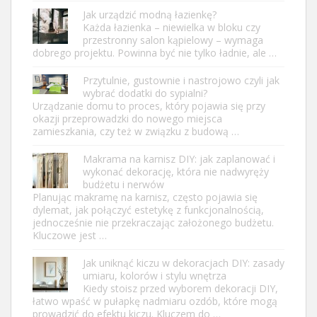
Jak urządzić modną łazienkę?
Każda łazienka – niewielka w bloku czy
przestronny salon kąpielowy – wymaga
dobrego projektu. Powinna być nie tylko ładnie, ale …
Przytulnie, gustownie i nastrojowo czyli jak
wybrać dodatki do sypialni?
Urządzanie domu to proces, który pojawia się przy
okazji przeprowadzki do nowego miejsca
zamieszkania, czy też w związku z budową …
Makrama na karnisz DIY: jak zaplanować i
wykonać dekorację, która nie nadwyręży
budżetu i nerwów
Planując makramę na karnisz, często pojawia się
dylemat, jak połączyć estetykę z funkcjonalnością,
jednocześnie nie przekraczając założonego budżetu.
Kluczowe jest …
Jak uniknąć kiczu w dekoracjach DIY: zasady
umiaru, kolorów i stylu wnętrza
Kiedy stoisz przed wyborem dekoracji DIY,
łatwo wpaść w pułapkę nadmiaru ozdób, które mogą
prowadzić do efektu kiczu. Kluczem do …