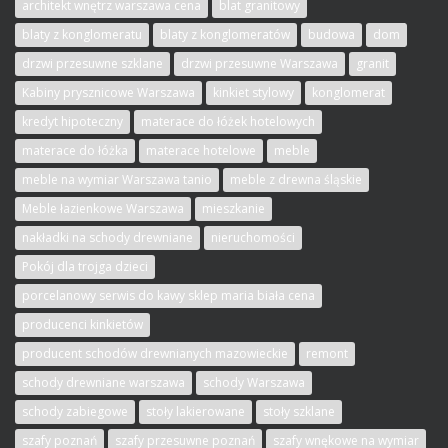
architekt wnętrz warszawa cena
blat granitowy
blaty z konglomeratu
blaty z konglomeratów
budowa
dom
drzwi przesuwne szklane
drzwi przesuwne Warszawa
granit
Kabiny prysznicowe Warszawa
kinkiet stylowy
konglomerat
kredyt hipoteczny
materace do łóżek hotelowych
materace do łóżka
materace hotelowe
meble
meble na wymiar Warszawa tanio
meble z drewna śląskie
Meble łazienkowe Warszawa
mieszkanie
nakładki na schody drewniane
nieruchomości
Pokój dla trojga dzieci
porcelanowy serwis do kawy sklep maria biała cena
producenci kinkietów
producent schodów drewnianych mazowieckie
remont
schody drewniane warszawa
schody Warszawa
schody zabiegowe
stoły lakierowane
stoły szklane
szafy poznań
szafy przesuwne poznań
szafy wnękowe na wymiar