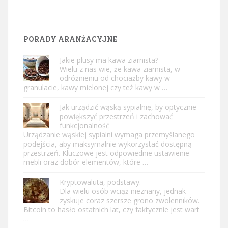
PORADY ARANŻACYJNE
Jakie plusy ma kawa ziarnista?
Wielu z nas wie, że kawa ziarnista, w
odróżnieniu od chociażby kawy w
granulacie, kawy mielonej czy też kawy w …
Jak urządzić wąską sypialnię, by optycznie
powiększyć przestrzeń i zachować
funkcjonalność
Urządzanie wąskiej sypialni wymaga przemyślanego
podejścia, aby maksymalnie wykorzystać dostępną
przestrzeń. Kluczowe jest odpowiednie ustawienie
mebli oraz dobór elementów, które …
Kryptowaluta, podstawy.
Dla wielu osób wciąż nieznany, jednak
zyskuje coraz szersze grono zwolenników.
Bitcoin to hasło ostatnich lat, czy faktycznie jest wart
…