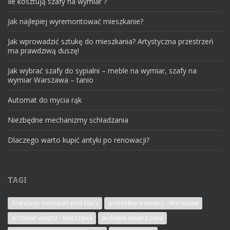
Ile kosztują szafy na wymiar ?
Jak najlepiej wyremontować mieszkanie?
Jak wprowadzić sztukę do mieszkania? Artystyczna przestrzeń
ma prawdziwą duszę!
Jak wybrać szafy do sypialni – meble na wymiar, szafy na
wymiar Warszawa – tanio
Automat do mycia rąk
Niezbędne mechanizmy schładzania
Dlaczego warto kupić antyki po renowacji?
TAGI
Aranżacje mieszkań pod klucz
architektura wnętrz - Warszawa
architekt wnętrz - Warszawa
architekt wnętrz cena