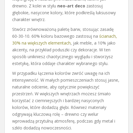
drewno. Z kolei w stylu
neo-art deco
zastosuj
głębokie, nasycone kolory, które podkreślą luksusowy
charakter wnętrz.
Stwórz zrównoważoną paletę barw, stosując zasadę
60-30-10. 60% koloru bazowego zastosuj na
ścianach,
30% na większych elementach
, jak meble, a 10% jako
akcenty, na przykład poduszki czy dekoracje. W ten
sposób unikniesz chaotycznego wyglądu i stworzysz
estetykę, która oddaje charakter wybranego stylu.
W przypadku łączenia kolorów zwróć uwagę na ich
intensywność. W małych pomieszczeniach stosuj jasne,
naturalne odcienie, aby optycznie powiększyć
przestrzeń. W większych wnętrzach możesz śmiało
korzystać z ciemniejszych i bardziej nasyconych
kolorów, które dodadzą głębi. Również materiały
odgrywają kluczową rolę – drewno czy welur
wprowadzą przytulną atmosferę, podczas gdy metal i
szkło dodadzą nowoczesności.