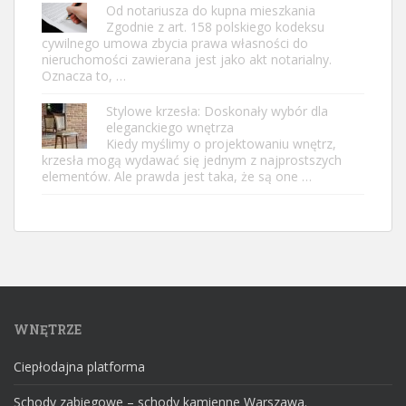
Od notariusza do kupna mieszkania
Zgodnie z art. 158 polskiego kodeksu
cywilnego umowa zbycia prawa własności do
nieruchomości zawierana jest jako akt notarialny.
Oznacza to, …
Stylowe krzesła: Doskonały wybór dla
eleganckiego wnętrza
Kiedy myślimy o projektowaniu wnętrz,
krzesła mogą wydawać się jednym z najprostszych
elementów. Ale prawda jest taka, że są one …
WNĘTRZE
Ciepłodajna platforma
Schody zabiegowe – schody kamienne Warszawa.