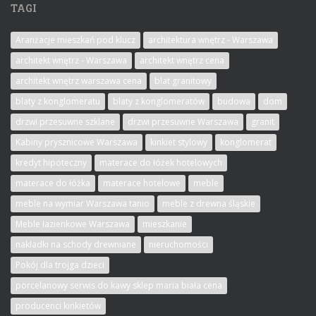
TAGI
Aranżacje mieszkań pod klucz
architektura wnętrz - Warszawa
architekt wnętrz - Warszawa
architekt wnętrz cena
architekt wnętrz warszawa cena
blat granitowy
blaty z konglomeratu
blaty z konglomeratów
budowa
dom
drzwi przesuwne szklane
drzwi przesuwne Warszawa
granit
Kabiny prysznicowe Warszawa
kinkiet stylowy
konglomerat
kredyt hipoteczny
materace do łóżek hotelowych
materace do łóżka
materace hotelowe
meble
meble na wymiar Warszawa tanio
meble z drewna śląskie
Meble łazienkowe Warszawa
mieszkanie
nakładki na schody drewniane
nieruchomości
Pokój dla trojga dzieci
porcelanowy serwis do kawy sklep maria biała cena
producenci kinkietów