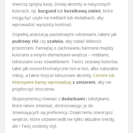
stworzą spójną bazę. Dodaj akcenty w nasyconych
kolorach, np.
burgund
lub
butelkową zieleń
, które
mogą być użyte na meblach lub dodatkach, aby
wprowadzić wyrazisty kontrast.
Dopełnij aranżację pastelowymi odcieniami, takimi jak
pudrowy róż
czy
szałwia
, aby nadać lekkości
przestrzeni. Pamiętaj o zachowaniu harmonii między
kolorami a innymi elementami wnętrza – meblami,
teksturami oraz oświetleniem. Twórz zestawy kolorów,
takie jak monochromatyczne ton w ton, albo naturalne
miksy, a także lżejsze luksusowe akcenty.
Ciemne lub
intensywne barwy wprowadzaj
z umiarem
, aby nie
przytłoczyć otoczenia.
Eksperymentuj również z
dodatkami
i tekstyliami,
które łatwo zmieniać, dostosowując je do
zmieniających się preferencji. Dzięki temu stworzysz
wnętrze, które odzwierciedli nie tylko aktualne trendy,
ale i Twój osobisty styl.