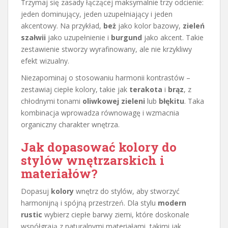
Trzymaj się zasady łączącej maksymalnie trzy odcienie:
jeden dominujący, jeden uzupełniający i jeden
akcentowy. Na przykład,
beż
jako kolor bazowy,
zieleń
szałwii
jako uzupełnienie i
burgund
jako akcent. Takie
zestawienie stworzy wyrafinowany, ale nie krzykliwy
efekt wizualny.
Niezapominaj o stosowaniu harmonii kontrastów –
zestawiaj ciepłe kolory, takie jak
terakota
i
brąz
, z
chłodnymi tonami
oliwkowej zieleni
lub
błękitu
. Taka
kombinacja wprowadza równowagę i wzmacnia
organiczny charakter wnętrza.
Jak dopasować kolory do
stylów wnętrzarskich i
materiałów?
Dopasuj
kolory
wnętrz do stylów, aby stworzyć
harmonijną i spójną przestrzeń. Dla stylu
modern
rustic
wybierz ciepłe barwy ziemi, które doskonale
współgrają z naturalnymi materiałami, takimi jak