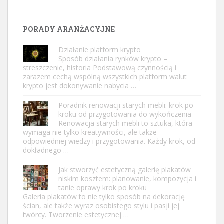
PORADY ARANŻACYJNE
Działanie platform krypto
Sposób działania rynków krypto –
streszczenie, historia Podstawową czynnością i
zarazem cechą wspólną wszystkich platform walut
krypto jest dokonywanie nabycia …
Poradnik renowacji starych mebli: krok po
kroku od przygotowania do wykończenia
Renowacja starych mebli to sztuka, która
wymaga nie tylko kreatywności, ale także
odpowiedniej wiedzy i przygotowania. Każdy krok, od
dokładnego …
Jak stworzyć estetyczną galerię plakatów
niskim kosztem: planowanie, kompozycja i
tanie oprawy krok po kroku
Galeria plakatów to nie tylko sposób na dekorację
ścian, ale także wyraz osobistego stylu i pasji jej
twórcy. Tworzenie estetycznej …