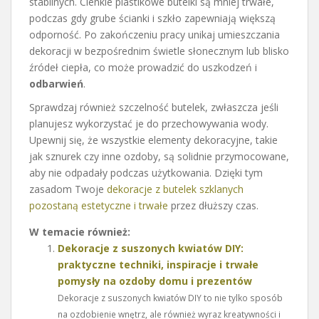
stabilnych. Cienkie plastikowe butelki są mniej trwałe,
podczas gdy grube ścianki i szkło zapewniają większą
odporność. Po zakończeniu pracy unikaj umieszczania
dekoracji w bezpośrednim świetle słonecznym lub blisko
źródeł ciepła, co może prowadzić do uszkodzeń i
odbarwień
.
Sprawdzaj również szczelność butelek, zwłaszcza jeśli
planujesz wykorzystać je do przechowywania wody.
Upewnij się, że wszystkie elementy dekoracyjne, takie
jak sznurek czy inne ozdoby, są solidnie przymocowane,
aby nie odpadały podczas użytkowania. Dzięki tym
zasadom Twoje
dekoracje z butelek szklanych
pozostaną estetyczne i trwałe
przez dłuższy czas.
W temacie również:
Dekoracje z suszonych kwiatów DIY:
praktyczne techniki, inspiracje i trwałe
pomysły na ozdoby domu i prezentów
Dekoracje z suszonych kwiatów DIY to nie tylko sposób
na ozdobienie wnętrz, ale również wyraz kreatywności i