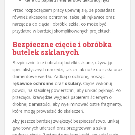
Kleje do papieru i elementów dekoracyjnych
Przed rozpoczęciem pracy upewnij się, że posiadasz
również akcesoria ochronne, takie jak rękawice oraz
narzędzia do cięcia i obróbki szkła, co może być
przydatne w bardziej skomplikowanych projektach.
Bezpieczne cięcie i obróbka
butelek szklanych
Bezpiecznie tnie i obrabiaj butelki szklane, używając
specjalistycznych narzędzi, takich jak noże do szkła oraz
diamentowe wiertła. Zadbaj o ochronę, nosząc
rękawice ochronne
oraz
okulary
. Cięcie wykonuj
powoli, na stabilnej powierzchni, aby unikać pęknięć. Po
przecięciu krawędzie wygładź papierem ściernym o
drobnej ziarnistości, aby wyeliminować ostre fragmenty,
które mogą prowadzić do skaleczeń.
Aby jeszcze bardziej zwiększyć bezpieczeństwo, unikaj
gwałtownych uderzeń oraz przegrzewania szkła
podczas cięcia. Zastosuj poniższe kroki, aby właściwie