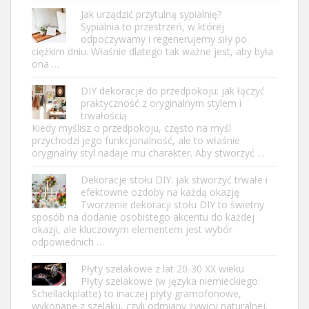
Jak urządzić przytulną sypialnię?
Sypialnia to przestrzeń, w której
odpoczywamy i regenerujemy siły po
ciężkim dniu. Właśnie dlatego tak ważne jest, aby była
ona …
DIY dekoracje do przedpokoju: jak łączyć
praktyczność z oryginalnym stylem i
trwałością
Kiedy myślisz o przedpokoju, często na myśl
przychodzi jego funkcjonalność, ale to właśnie
oryginalny styl nadaje mu charakter. Aby stworzyć …
Dekoracje stołu DIY: jak stworzyć trwałe i
efektowne ozdoby na każdą okazję
Tworzenie dekoracji stołu DIY to świetny
sposób na dodanie osobistego akcentu do każdej
okazji, ale kluczowym elementem jest wybór
odpowiednich …
Płyty szelakowe z lat 20-30 XX wieku
Płyty szelakowe (w języka niemieckiego:
Schellackplatte) to inaczej płyty gramofonowe,
wykonane z szelaku, czyli odmiany żywicy naturalnej.