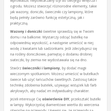
wprowadzić niepowtarzalny styl do swojego wnętrza i
ogrodu. Możesz stworzyć różnorodne elementy, takie
jak wazony, doniczki, świeczniki czy lampiony, które
będą pełniły zarówno funkcję estetyczną, jak i
praktyczną.
Wazony i doniczki
świetnie sprawdzą się w Twoim
domu i na balkonie. Wystarczy odciąć butelkę na
odpowiednią wysokość, a następnie umieścić w niej
wodę z kwiatami lub sadzonkami. Jeśli zdecydujesz się
na rośliny doniczkowe, pamiętaj o dodaniu drobnej
siateczki, by ziemia nie wydostawała się na dno.
Stwórz
świeczniki i lampiony
, by dodać magii
wieczornym spotkaniom. Możesz umieścić w butelkach
świece lub użyć łańcuchów świetlnych. Zastosuj także
technikę zdobienia butelek, używając wstążek lub farb
akrylowych, aby nadać im indywidualny charakter.
Jeżeli interesuje Cię
oświetlenie DIY
, przekształć butelki
w lampy. Wykorzystaj diamentowe wiertła do wiercenia
otworów na przewody. Upewnij się, że przewody są