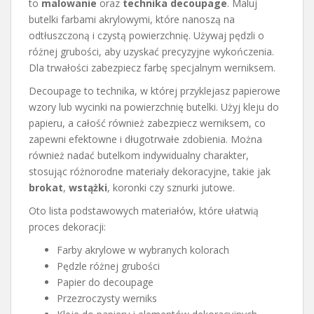
to
malowanie
oraz
technika decoupage
. Maluj
butelki farbami akrylowymi, które nanoszą na
odtłuszczoną i czystą powierzchnię. Używaj pędzli o
różnej grubości, aby uzyskać precyzyjne wykończenia.
Dla trwałości zabezpiecz farbę specjalnym werniksem.
Decoupage to technika, w której przyklejasz papierowe
wzory lub wycinki na powierzchnię butelki. Użyj kleju do
papieru, a całość również zabezpiecz werniksem, co
zapewni efektowne i długotrwałe zdobienia. Można
również nadać butelkom indywidualny charakter,
stosując różnorodne materiały dekoracyjne, takie jak
brokat
,
wstążki
, koronki czy sznurki jutowe.
Oto lista podstawowych materiałów, które ułatwią
proces dekoracji:
Farby akrylowe w wybranych kolorach
Pędzle różnej grubości
Papier do decoupage
Przezroczysty werniks