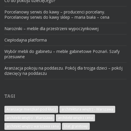
Co do pokoju dziecięcego?
Porcelanowy serwis do kawy – producenci porcelany.
Porcelanowy serwis do kawy sklep – maria biała – cena
Narożniki – meble dla przestrzeni wypoczynkowej
Ciepłodajna platforma
Wybór mebli do gabinetu – meble gabinetowe Poznań. Szafy
przesuwne
Aranżacja pokoju na poddaszu. Pokój dla trojga dzieci – pokój
dziecięcy na poddaszu
TAGI
Aranżacje mieszkań pod klucz
architektura wnętrz - Warszawa
architekt wnętrz - Warszawa
architekt wnętrz cena
architekt wnętrz warszawa cena
blat granitowy