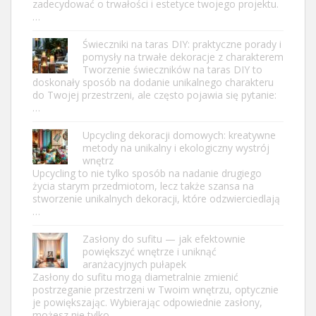
zadecydować o trwałości i estetyce twojego projektu.
…
Świeczniki na taras DIY: praktyczne porady i
pomysły na trwałe dekoracje z charakterem
Tworzenie świeczników na taras DIY to
doskonały sposób na dodanie unikalnego charakteru
do Twojej przestrzeni, ale często pojawia się pytanie:
…
Upcycling dekoracji domowych: kreatywne
metody na unikalny i ekologiczny wystrój
wnętrz
Upcycling to nie tylko sposób na nadanie drugiego
życia starym przedmiotom, lecz także szansa na
stworzenie unikalnych dekoracji, które odzwierciedlają
…
Zasłony do sufitu — jak efektownie
powiększyć wnętrze i uniknąć
aranżacyjnych pułapek
Zasłony do sufitu mogą diametralnie zmienić
postrzeganie przestrzeni w Twoim wnętrzu, optycznie
je powiększając. Wybierając odpowiednie zasłony,
możesz nie tylko …