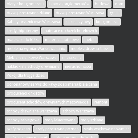
blaty z konglomeratu
blaty z konglomeratów
budowa
dom
drzwi przesuwne szklane
drzwi przesuwne Warszawa
granit
Kabiny prysznicowe Warszawa
kinkiet stylowy
konglomerat
kredyt hipoteczny
materace do łóżek hotelowych
materace do łóżka
materace hotelowe
meble
meble na wymiar Warszawa tanio
meble z drewna śląskie
Meble łazienkowe Warszawa
mieszkanie
nakładki na schody drewniane
nieruchomości
Pokój dla trojga dzieci
porcelanowy serwis do kawy sklep maria biała cena
producenci kinkietów
producent schodów drewnianych mazowieckie
remont
schody drewniane warszawa
schody Warszawa
schody zabiegowe
stoły lakierowane
stoły szklane
szafy poznań
szafy przesuwne poznań
szafy wnękowe na wymiar
szafy wnękowe poznań
szkło ozdobne do kuchni