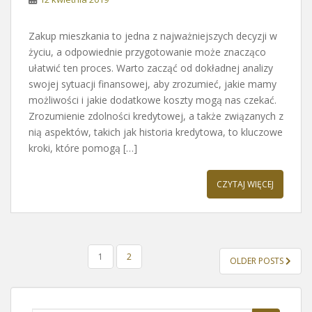
Zakup mieszkania to jedna z najważniejszych decyzji w
życiu, a odpowiednie przygotowanie może znacząco
ułatwić ten proces. Warto zacząć od dokładnej analizy
swojej sytuacji finansowej, aby zrozumieć, jakie mamy
możliwości i jakie dodatkowe koszty mogą nas czekać.
Zrozumienie zdolności kredytowej, a także związanych z
nią aspektów, takich jak historia kredytowa, to kluczowe
kroki, które pomogą […]
CZYTAJ WIĘCEJ
STRONICOWANIE
1
2
OLDER POSTS
WPISÓW