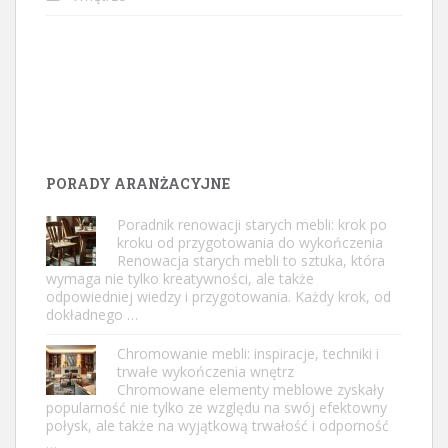
PORADY ARANŻACYJNE
Poradnik renowacji starych mebli: krok po
kroku od przygotowania do wykończenia
Renowacja starych mebli to sztuka, która
wymaga nie tylko kreatywności, ale także
odpowiedniej wiedzy i przygotowania. Każdy krok, od
dokładnego …
Chromowanie mebli: inspiracje, techniki i
trwałe wykończenia wnętrz
Chromowane elementy meblowe zyskały
popularność nie tylko ze względu na swój efektowny
połysk, ale także na wyjątkową trwałość i odporność
…