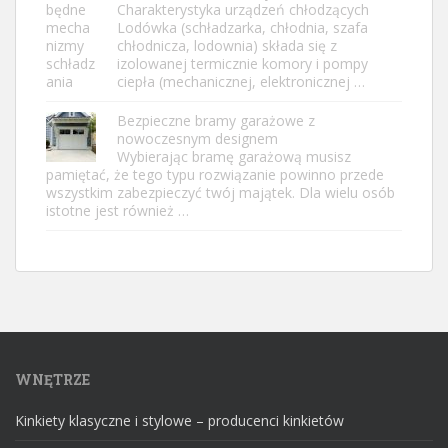
Charakterystyka urządzeń chłodzących
Lodówka (schładzarka, chłodnia, szafa
chłodnicza, lodownia) składa się z
izolowanej termicznie komory i pompy
ciepła (mechanicznej, elektronicznej …
Bezpieczne bramy garażowe z
nowoczesnym designem
Wybierając bramę garażową musisz
pamiętać, że tego typu rozwiązanie powinno przede
wszystkim zabezpieczyć twój majątek. Dla wielu osób
istotne jest również …
WNĘTRZE
Kinkiety klasyczne i stylowe – producenci kinkietów