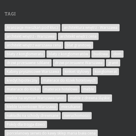
TAGI
Aranżacje mieszkań pod klucz
architektura wnętrz - Warszawa
architekt wnętrz - Warszawa
architekt wnętrz cena
architekt wnętrz warszawa cena
blat granitowy
blaty z konglomeratu
blaty z konglomeratów
budowa
dom
drzwi przesuwne szklane
drzwi przesuwne Warszawa
granit
Kabiny prysznicowe Warszawa
kinkiet stylowy
konglomerat
kredyt hipoteczny
materace do łóżek hotelowych
materace do łóżka
materace hotelowe
meble
meble na wymiar Warszawa tanio
meble z drewna śląskie
Meble łazienkowe Warszawa
mieszkanie
nakładki na schody drewniane
nieruchomości
Pokój dla trojga dzieci
porcelanowy serwis do kawy sklep maria biała cena