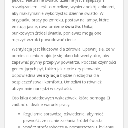
jakość. Naturalne światło dzienne jest najlepszym
rozwiązaniem. Jeśli to możliwe, wybierz pokój z oknami,
aby maksymalnie wykorzystać dzienne światło. W
przypadku pracy po zmroku, postaw na lampy, które
emitują jasne, równomierne
światło
. Unikaj
punktowych źródeł światła, ponieważ mogą one
męczyć wzrok i powodować cienie.
Wentylacja jest kluczowa dla zdrowia. Upewnij się, że w
pomieszczeniu znajduje się okno lub wentylator, aby
zapewnić płynny przepływ powietrza. Podczas czynności
generujących pył, takich jak cięcie czy piłowanie,
odpowiednia
wentylacja
będzie niezbędna dla
bezpieczeństwa i komfortu. Umożliwi to również
utrzymanie narzędzi w czystości.
Oto kilka dodatkowych wskazówek, które pomogą Ci
zadbać o idealne warunki pracy:
Regularnie sprawdzaj oświetlenie, aby mieć
pewność, że nic nie zasłania źródeł światła.
Stwórz strefy robocze w pomieszczeniu, by lepiej