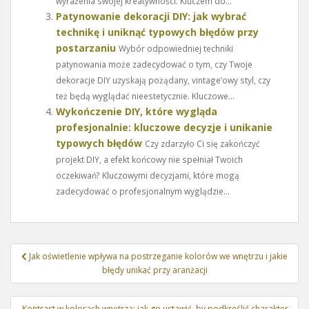
wyrażenia swojej kreatywności. Kluczem do...
Patynowanie dekoracji DIY: jak wybrać
technikę i uniknąć typowych błędów przy
postarzaniu
Wybór odpowiedniej techniki
patynowania może zadecydować o tym, czy Twoje
dekoracje DIY uzyskają pożądany, vintage’owy styl, czy
też będą wyglądać nieestetycznie. Kluczowe...
Wykończenie DIY, które wygląda
profesjonalnie: kluczowe decyzje i unikanie
typowych błędów
Czy zdarzyło Ci się zakończyć
projekt DIY, a efekt końcowy nie spełniał Twoich
oczekiwań? Kluczowymi decyzjami, które mogą
zadecydować o profesjonalnym wyglądzie...
Nawigacja
Jak oświetlenie wpływa na postrzeganie kolorów we wnętrzu i jakie
wpisu
błędy unikać przy aranżacji
Kontrast w kolorach wnętrza: jak go ustawić, by podkreślić charakter