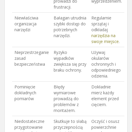
prowadzi do
wyprzedzeniem.
frustracji.
Niewłaściwa
Bałagan utrudnia
Regularnie
organizacja
szybki dostęp do
sprzątaj i
narzędzi
potrzebnych
odkładaj
narzędzi.
narzędzia na
swoje miejsce
.
Nieprzestrzeganie
Ryzyko
Używaj
zasad
wypadków
okularów
bezpieczeństwa
zwiększa się przy
ochronnych i
braku ochrony.
odpowiedniego
odzienia.
Pominięcie
Błędy
Dokładnie
dokładnych
wymiarowe
mierz każdy
pomiarów
prowadzą do
element przed
problemów z
cięciem.
montażem.
Niedostateczne
Skutkuje to słabą
Oczyść i osusz
przygotowanie
przyczepnością
powierzchnie