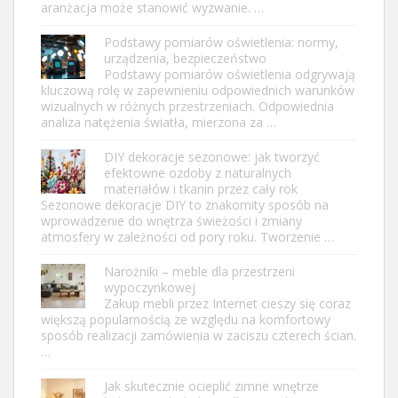
aranżacja może stanowić wyzwanie. …
Podstawy pomiarów oświetlenia: normy,
urządzenia, bezpieczeństwo
Podstawy pomiarów oświetlenia odgrywają
kluczową rolę w zapewnieniu odpowiednich warunków
wizualnych w różnych przestrzeniach. Odpowiednia
analiza natężenia światła, mierzona za …
DIY dekoracje sezonowe: jak tworzyć
efektowne ozdoby z naturalnych
materiałów i tkanin przez cały rok
Sezonowe dekoracje DIY to znakomity sposób na
wprowadzenie do wnętrza świeżości i zmiany
atmosfery w zależności od pory roku. Tworzenie …
Narożniki – meble dla przestrzeni
wypoczynkowej
Zakup mebli przez Internet cieszy się coraz
większą popularnością ze względu na komfortowy
sposób realizacji zamówienia w zaciszu czterech ścian.
…
Jak skutecznie ocieplić zimne wnętrze