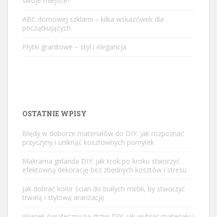
swoje miejsce?
ABC domowej szklarni – kilka wskazówek dla
początkujących
Płytki granitowe – styl i elegancja
OSTATNIE WPISY
Błędy w doborze materiałów do DIY: jak rozpoznać
przyczyny i uniknąć kosztownych pomyłek
Makrama girlanda DIY: jak krok po kroku stworzyć
efektowną dekorację bez zbędnych kosztów i stresu
Jak dobrać kolor ścian do białych mebli, by stworzyć
trwałą i stylową aranżację
Wianek świąteczny na drzwi DIY: jak wybrać materiały i