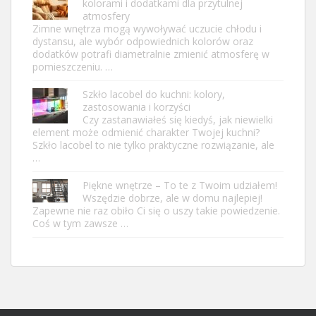
kolorami i dodatkami dla przytulnej
atmosfery
Zimne wnętrza mogą wywoływać uczucie chłodu i
dystansu, ale wybór odpowiednich kolorów oraz
dodatków potrafi diametralnie zmienić atmosferę w
pomieszczeniu. …
Szkło lacobel do kuchni: kolory,
zastosowania i korzyści
Czy zastanawiałeś się kiedyś, jak niewielki
element może odmienić charakter Twojej kuchni?
Szkło lacobel to nie tylko praktyczne rozwiązanie, ale
…
Piękne wnętrze – To te z Twoim udziałem!
Wszędzie dobrze, ale w domu najlepiej!
Zapewne nie raz obiło Ci się o uszy takie powiedzenie.
Coś w tym zawsze …