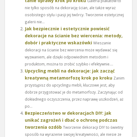
tanie oprawy krok po kroku
Galeria plakatów to
nie tylko sposób na dekorację ścian, ale także wyraz
osobistego stylu i pasji jej twórcy. Tworzenie estetycznej
galerii nie...
Jak bezpiecznie i estetycznie powiesić
dekoracje na ścianie bez wiercenia: metody,
dobór i praktyczne wskazówki
Wieszanie
dekoracji na ścianie bez wiercenia może wydawać się
wyzwaniem, ale dzięki odpowiednim metodom i
produktom, można to zrobić szybko i efektywnie....
Upcycling mebli na dekoracje: jak zacząć
kreatywną metamorfozę krok po kroku
Zanim
przystąpisz do upcyclingu mebli, kluczowe jest, aby
dobrze przygotować je do metamorfozy. Zaczynając od
dokładnego oczyszczenia, przez naprawę uszkodzeń, aż
po...
Bezpieczeństwo w dekoracjach DIY: jak
unikać zagrożeń i dbać o ochronę podczas
tworzenia ozdób
Tworzenie dekoracji DIY to świetny
sposób na wyrażenie swojej kreatywności, ale niesie ze