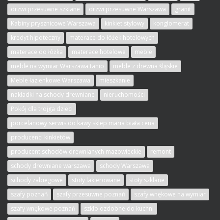
drzwi przesuwne szklane
drzwi przesuwne Warszawa
granit
Kabiny prysznicowe Warszawa
kinkiet stylowy
konglomerat
kredyt hipoteczny
materace do łóżek hotelowych
materace do łóżka
materace hotelowe
meble
meble na wymiar Warszawa tanio
meble z drewna śląskie
Meble łazienkowe Warszawa
mieszkanie
nakładki na schody drewniane
nieruchomości
Pokój dla trojga dzieci
porcelanowy serwis do kawy sklep maria biała cena
producenci kinkietów
producent schodów drewnianych mazowieckie
remont
schody drewniane warszawa
schody Warszawa
schody zabiegowe
stoły lakierowane
stoły szklane
szafy poznań
szafy przesuwne poznań
szafy wnękowe na wymiar
szafy wnękowe poznań
szkło ozdobne do kuchni