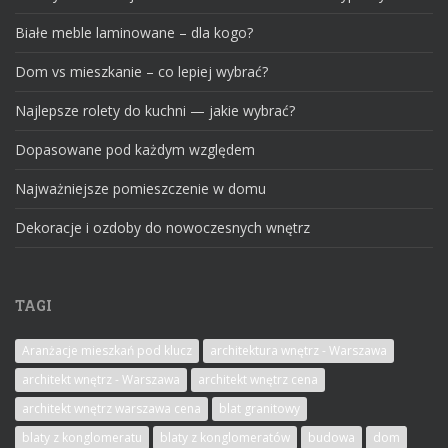
Białe meble laminowane – dla kogo?
Dom vs mieszkanie – co lepiej wybrać?
Najlepsze rolety do kuchni — jakie wybrać?
Dopasowane pod każdym względem
Najważniejsze pomieszczenie w domu
Dekoracje i ozdoby do nowoczesnych wnętrz
TAGI
Aranżacje mieszkań pod klucz
architektura wnętrz - Warszawa
architekt wnętrz - Warszawa
architekt wnętrz cena
architekt wnętrz warszawa cena
blat granitowy
blaty z konglomeratu
blaty z konglomeratów
budowa
dom