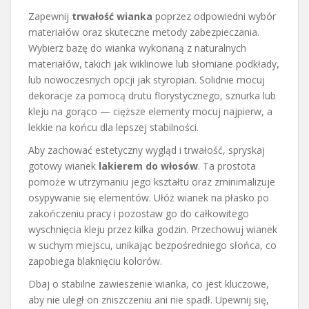
Zapewnij
trwałość wianka
poprzez odpowiedni wybór
materiałów oraz skuteczne metody zabezpieczania.
Wybierz bazę do wianka wykonaną z naturalnych
materiałów, takich jak wiklinowe lub słomiane podkłady,
lub nowoczesnych opcji jak styropian. Solidnie mocuj
dekoracje za pomocą drutu florystycznego, sznurka lub
kleju na gorąco — cięższe elementy mocuj najpierw, a
lekkie na końcu dla lepszej stabilności.
Aby zachować estetyczny wygląd i trwałość, spryskaj
gotowy wianek
lakierem do włosów
. Ta prostota
pomoże w utrzymaniu jego kształtu oraz zminimalizuje
osypywanie się elementów. Ułóż wianek na płasko po
zakończeniu pracy i pozostaw go do całkowitego
wyschnięcia kleju przez kilka godzin. Przechowuj wianek
w suchym miejscu, unikając bezpośredniego słońca, co
zapobiega blaknięciu kolorów.
Dbaj o stabilne zawieszenie wianka, co jest kluczowe,
aby nie uległ on zniszczeniu ani nie spadł. Upewnij się,