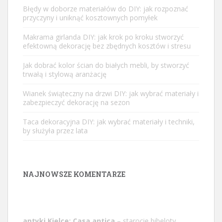
Błędy w doborze materiałów do DIY: jak rozpoznać
przyczyny i uniknąć kosztownych pomyłek
Makrama girlanda DIY: jak krok po kroku stworzyć
efektowną dekorację bez zbędnych kosztów i stresu
Jak dobrać kolor ścian do białych mebli, by stworzyć
trwałą i stylową aranżację
Wianek świąteczny na drzwi DIY: jak wybrać materiały i
zabezpieczyć dekorację na sezon
Taca dekoracyjna DIY: jak wybrać materiały i techniki,
by służyła przez lata
NAJNOWSZE KOMENTARZE
antyki Kielce: Casa antica
– starocie bibeloty