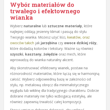
Wybór materiałów do
trwałego i efektownego
wianka
Wybierz
naturalne
lub
sztuczne materiały
, które
najlepiej oddają jesienny klimat i pasują do stylu
Twojego wianka. Możesz użyć liści,
kwiatów, oraz
owoców takich
jak
jarzębina
czy
owoce dzikiej róży
,
które dodadzą kolorów i tekstury. Ważne są również
szyszki
,
kasztany
,
żołędzie
oraz mech, które
wprowadzą do wianka naturalny akcent.
Aby skonstruować efektowny wianek, postaw na
różnorodność materiałów, które łączą się w harmonijną
całość. Wybierz odpowiednią bazę w zależności od
stylu, np. metalową obręcz dla minimalistycznego
wyglądu lub wiklinę dla tradycyjnego charakteru. Dobrze
dobrane materiały nie tylko wzbogacą estetykę, ale
również zapewnią trwałość całej kompozycji.
Stosuj umiar w doborze dekoracji, aby uniknąć