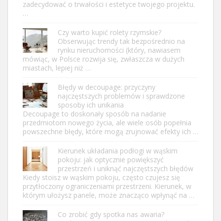
zadecydować o trwałości i estetyce twojego projektu.
…
Czy warto kupić rolety rzymskie?
Obserwując trendy tak bezpośrednio na
rynku nieruchomości (który, nawiasem
mówiąc, w Polsce rozwija się, zwłaszcza w dużych
miastach, lepiej niż …
Błędy w decoupage: przyczyny
najczęstszych problemów i sprawdzone
sposoby ich unikania
Decoupage to doskonały sposób na nadanie
przedmiotom nowego życia, ale wiele osób popełnia
powszechne błędy, które mogą zrujnować efekty ich …
Kierunek układania podłogi w wąskim
pokoju: jak optycznie powiększyć
przestrzeń i uniknąć najczęstszych błędów
Kiedy stoisz w wąskim pokoju, często czujesz się
przytłoczony ograniczeniami przestrzeni. Kierunek, w
którym ułożysz panele, może znacząco wpłynąć na …
Co zrobić gdy spotka nas awaria?