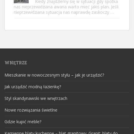
Kiedy znajdziemy się w sytuacji gdy spotka
nas nieprzewidziana awaria warto mieć jakiś plan. Jeśli
nieprzewidziana sytuacja nas naprawdę zaskoczy …
WNĘTRZE
Mieszkanie w nowoczesnym stylu – jak je urządzić?
Jak urządzić modną łazienkę?
Styl skandynawski we wnętrzach
Nowe rozwiązania świetlne
Gdzie kupić meble?
Kamienne blaty kuchenne – blat granitowy. Granit: blaty do