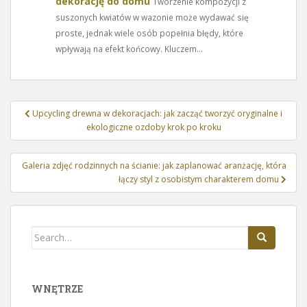
dekorację do domu
Tworzenie kompozycji z
suszonych kwiatów w wazonie może wydawać się
proste, jednak wiele osób popełnia błędy, które
wpływają na efekt końcowy. Kluczem...
Nawigacja
Upcycling drewna w dekoracjach: jak zacząć tworzyć oryginalne i
wpisu
ekologiczne ozdoby krok po kroku
Galeria zdjęć rodzinnych na ścianie: jak zaplanować aranżację, która
łączy styl z osobistym charakterem domu
Search
for:
WNĘTRZE