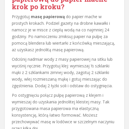
krok po kroku?
Przygotuj
masę papierową
do papier mache w
prostych krokach. Podziel gazety na drobne kawałki i
namocz je w misce z ciepłą wodą na co najmniej 24
godziny. Po namoczeniu zmiksuj papier na pulpę za
pomocą blendera lub wiertarki z końcówką mieszającą,
aż uzyskasz jednolitą masę papierową.
Odciśnij nadmiar wody z masy papierowej na sitku lub
wyciśnij ręcznie. Przygotuj klej: wymieszaj ½ szklanki
mąki z 2 szklankami zimnej wody, zagotuj 2 szklanki
wody, wlej rozmieszaną mąkę i gotuj mieszając do
zgęstnienia. Dodaj 2 łyżki soli i odstaw do ostygnięcia.
Po ostygnięciu połącz pulpę papierową z klejem i
wymieszaj do uzyskania jednolitej kleistej masy. Tak
przygotowana masa papierowa ma elastyczną
konsystencję, którą łatwo formować. Możesz
przechowywać masę w lodówce w szczelnym naczyniu
przez kilka dni.