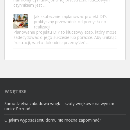
czynnikiem jest …
Jak skutecznie zaplanować projekt DIY:
praktyczny przewodnik od pomysłu do
realizacji
Planowanie projektu DIY to kluczowy etap, który może
zadecydować o jego sukcesie lub porażce. Aby uniknąć
frustracji, warto dokładnie przemyśleć …
WNĘTRZE
Samodzielna zabudowa wnęk – szafy wnękowe na wymiar
tanio: Poznań.
O jakim wyposażeniu domu nie można zapominać?