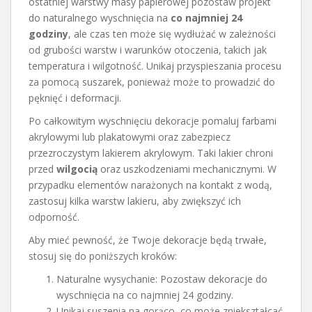
ostatniej warstwy masy papierowej pozostaw projekt
do naturalnego wyschnięcia na
co najmniej 24
godziny
, ale czas ten może się wydłużać w zależności
od grubości warstw i warunków otoczenia, takich jak
temperatura i wilgotność. Unikaj przyspieszania procesu
za pomocą suszarek, ponieważ może to prowadzić do
pęknięć i deformacji.
Po całkowitym wyschnięciu dekoracje pomaluj farbami
akrylowymi lub plakatowymi oraz zabezpiecz
przezroczystym lakierem akrylowym. Taki lakier chroni
przed
wilgocią
oraz uszkodzeniami mechanicznymi. W
przypadku elementów narażonych na kontakt z wodą,
zastosuj kilka warstw lakieru, aby zwiększyć ich
odporność.
Aby mieć pewność, że Twoje dekoracje będą trwałe,
stosuj się do poniższych kroków:
Naturalne wysychanie: Pozostaw dekoracje do
wyschnięcia na co najmniej 24 godziny.
Unikaj suszenia na gorąco, co może zniekształcać