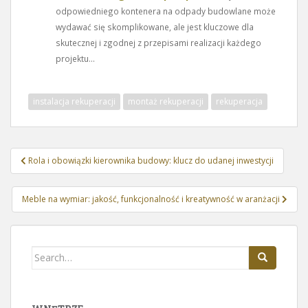
odpowiedniego kontenera na odpady budowlane może
wydawać się skomplikowane, ale jest kluczowe dla
skutecznej i zgodnej z przepisami realizacji każdego
projektu...
instalacja rekuperacji
montaż rekuperacji
rekuperacja
Nawigacja
Rola i obowiązki kierownika budowy: klucz do udanej inwestycji
wpisu
Meble na wymiar: jakość, funkcjonalność i kreatywność w aranżacji
Search
for: