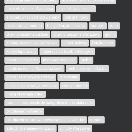
Aranżacje mieszkań pod klucz
architektura wnętrz - Warszawa
architekt wnętrz - Warszawa
architekt wnętrz cena
architekt wnętrz warszawa cena
blat granitowy
blaty z konglomeratu
blaty z konglomeratów
budowa
dom
drzwi przesuwne szklane
drzwi przesuwne Warszawa
granit
Kabiny prysznicowe Warszawa
kinkiet stylowy
konglomerat
kredyt hipoteczny
materace do łóżek hotelowych
materace do łóżka
materace hotelowe
meble
meble na wymiar Warszawa tanio
meble z drewna śląskie
Meble łazienkowe Warszawa
mieszkanie
nakładki na schody drewniane
nieruchomości
Pokój dla trojga dzieci
porcelanowy serwis do kawy sklep maria biała cena
producenci kinkietów
producent schodów drewnianych mazowieckie
remont
schody drewniane warszawa
schody Warszawa