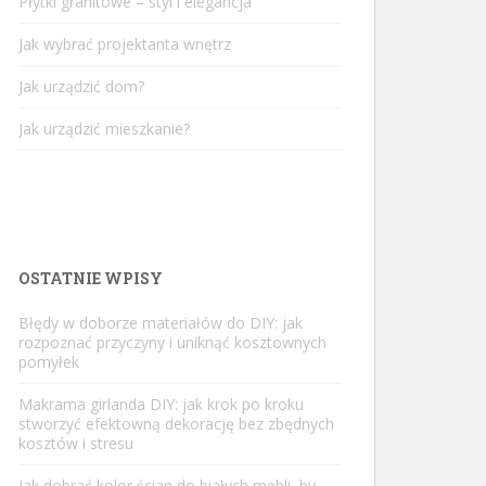
Płytki granitowe – styl i elegancja
Jak wybrać projektanta wnętrz
Jak urządzić dom?
Jak urządzić mieszkanie?
OSTATNIE WPISY
Błędy w doborze materiałów do DIY: jak
rozpoznać przyczyny i uniknąć kosztownych
pomyłek
Makrama girlanda DIY: jak krok po kroku
stworzyć efektowną dekorację bez zbędnych
kosztów i stresu
Jak dobrać kolor ścian do białych mebli, by