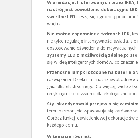
W aranżacjach oferowanych przez IKEA
nastrój jest oświetlenie dekoracyjne LED
świetlne LED
cieszą się ogromną popularnoś
wnętrz.
Nie można zapomnieć o taśmach LED, kt
nie tylko regulację intensywności światła, a
dostosowanie oświetlenia do indywidualnych
systemy LED z możliwością zdalnego st
się w ideę inteligentnych domów, co znacznie
Przenośne lampki ozdobne na baterie or
rozwiązania. Dzięki nim można swobodnie ar
gniazdka elektrycznego. Co więcej, wiele z
recyklingu, co odzwierciedla ekologiczne pode
Styl skandynawski przejawia się w mini
temu harmonijnie wpasowują się zarówno w n
Oprócz funkcji oświetleniowej dekoracje świ
każdego domu.
W temacie również: