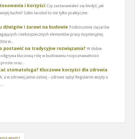
stosowania i korzyści
Czy zastanawiałeś się kiedyś, jak
ojej kuchni? Szkło lacobel to nie tylko praktyczne
u dźwigów i żurawi na budowie
Podnoszenie ciężarów
gających i niebezpiecznych elementów pracy inżynieryjnej.
zia w...
 postawić na tradycyjne rozwiązania?
W dobie
al odgrywa kluczową rolę w budowaniu rozpoznawalności
 proste oraz...
ać stomatologa? Kluczowe korzyści dla zdrowia
 a w zdrowej jamie ustnej – zdrowe zęby! Regularne wizyty u
..
zenia wnętrz