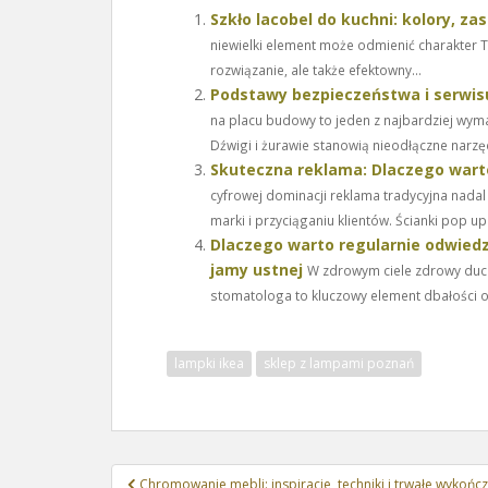
Szkło lacobel do kuchni: kolory, za
niewielki element może odmienić charakter Tw
rozwiązanie, ale także efektowny...
Podstawy bezpieczeństwa i serwis
na placu budowy to jeden z najbardziej wyma
Dźwigi i żurawie stanowią nieodłączne narzęd
Skuteczna reklama: Dlaczego warto
cyfrowej dominacji reklama tradycyjna nad
marki i przyciąganiu klientów. Ścianki pop up
Dlaczego warto regularnie odwiedz
jamy ustnej
W zdrowym ciele zdrowy duch,
stomatologa to kluczowy element dbałości o.
lampki ikea
sklep z lampami poznań
Nawigacja
Chromowanie mebli: inspiracje, techniki i trwałe wykońc