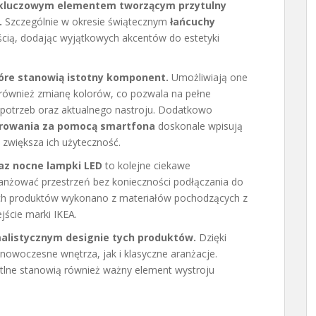
, kluczowym elementem tworzącym przytulny
.
Szczególnie w okresie świątecznym
łańcuchy
cią, dodając wyjątkowych akcentów do estetyki
óre stanowią istotny komponent.
Umożliwiają one
le również zmianę kolorów, co pozwala na pełne
 potrzeb oraz aktualnego nastroju. Dodatkowo
erowania za pomocą smartfona
doskonale wpisują
 zwiększa ich użyteczność.
az nocne lampki LED
to kolejne ciekawe
anżować przestrzeń bez konieczności podłączania do
 tych produktów wykonano z materiałów pochodzących z
jście marki IKEA.
malistycznym designie tych produktów.
Dzięki
owoczesne wnętrza, jak i klasyczne aranżacje.
etlne stanowią również ważny element wystroju