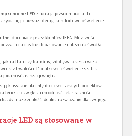
ampki nocne LED
z funkcją przyciemniania. To
 sypialni, ponieważ oferują komfortowe oświetlenie
ardziej doceniane przez klientów IKEA. Możliwość
ozwala na idealne dopasowanie natężenia światła
, jak
rattan
czy
bambus
, zdobywają serca wielu
i oraz trwałości. Dodatkowo oświetlenie szafek
jonalność aranżacji wnętrz.
ją klasyczne akcenty do nowoczesnych projektów.
baterie
, co zwiększa mobilność i elastyczność
ści każdy może znaleźć idealne rozwiązanie dla swojego
oracje LED są stosowane w