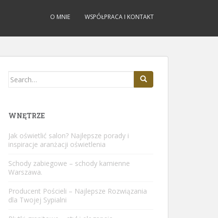
O MNIE
WSPÓŁPRACA I KONTAKT
Search
for:
WNĘTRZE
Jak oświetlić salon? Najlepsze porady i
inspiracje aranżacji oświetlenia
Schody zabiegowe – schody kamienne
Warszawa.
Producent Pościeli – Najlepsze Rozwiązania
dla Twojej Sypialni