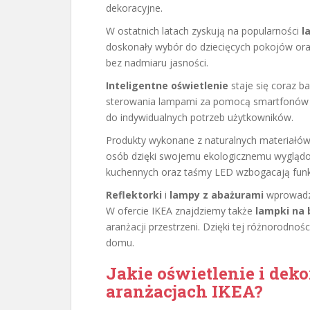
dekoracyjne.
W ostatnich latach zyskują na popularności
l
doskonały wybór do dziecięcych pokojów oraz
bez nadmiaru jasności.
Inteligentne oświetlenie
staje się coraz b
sterowania lampami za pomocą smartfonów p
do indywidualnych potrzeb użytkowników.
Produkty wykonane z naturalnych materiałów
osób dzięki swojemu ekologicznemu wyglądow
kuchennych oraz taśmy LED wzbogacają funkc
Reflektorki
i
lampy z abażurami
wprowadza
W ofercie IKEA znajdziemy także
lampki na 
aranżacji przestrzeni. Dzięki tej różnorodno
domu.
Jakie oświetlenie i dek
aranżacjach IKEA?