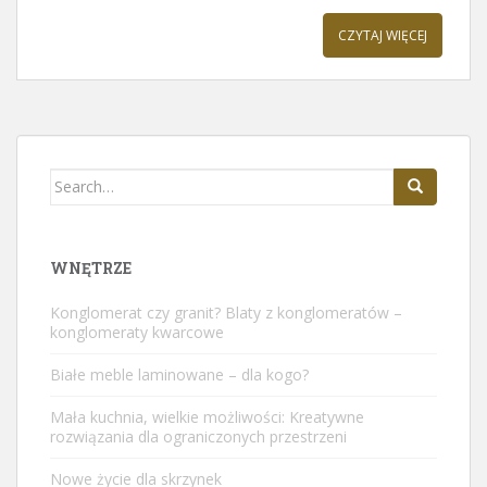
CZYTAJ WIĘCEJ
Search
for:
WNĘTRZE
Konglomerat czy granit? Blaty z konglomeratów –
konglomeraty kwarcowe
Białe meble laminowane – dla kogo?
Mała kuchnia, wielkie możliwości: Kreatywne
rozwiązania dla ograniczonych przestrzeni
Nowe życie dla skrzynek