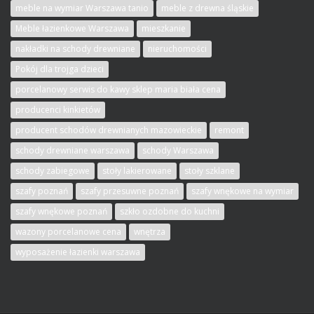
meble na wymiar Warszawa tanio
meble z drewna śląskie
Meble łazienkowe Warszawa
mieszkanie
nakładki na schody drewniane
nieruchomości
Pokój dla trojga dzieci
porcelanowy serwis do kawy sklep maria biała cena
producenci kinkietów
producent schodów drewnianych mazowieckie
remont
schody drewniane warszawa
schody Warszawa
schody zabiegowe
stoły lakierowane
stoły szklane
szafy poznań
szafy przesuwne poznań
szafy wnękowe na wymiar
szafy wnękowe poznań
szkło ozdobne do kuchni
wazony porcelanowe cena
wnętrza
wyposażenie łazienki warszawa