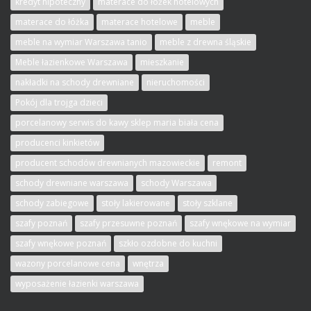
kredyt hipoteczny
materace do łóżek hotelowych
materace do łóżka
materace hotelowe
meble
meble na wymiar Warszawa tanio
meble z drewna śląskie
Meble łazienkowe Warszawa
mieszkanie
nakładki na schody drewniane
nieruchomości
Pokój dla trojga dzieci
porcelanowy serwis do kawy sklep maria biała cena
producenci kinkietów
producent schodów drewnianych mazowieckie
remont
schody drewniane warszawa
schody Warszawa
schody zabiegowe
stoły lakierowane
stoły szklane
szafy poznań
szafy przesuwne poznań
szafy wnękowe na wymiar
szafy wnękowe poznań
szkło ozdobne do kuchni
wazony porcelanowe cena
wnętrza
wyposażenie łazienki warszawa