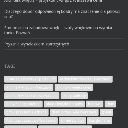
Architekt wnętrz – projektant wnętrz Warszawa cena
Dlaczego dobór odpowiedniej kołdry ma znaczenie dla jakości
snu?
Samodzielna zabudowa wnęk – szafy wnękowe na wymiar
tanio: Poznań.
Prysznic wynalazkiem starożytnych
TAGI
Aranżacje mieszkań pod klucz
architektura wnętrz - Warszawa
architekt wnętrz - Warszawa
architekt wnętrz cena
architekt wnętrz warszawa cena
blat granitowy
blaty z konglomeratu
blaty z konglomeratów
budowa
dom
drzwi przesuwne szklane
drzwi przesuwne Warszawa
granit
Kabiny prysznicowe Warszawa
kinkiet stylowy
konglomerat