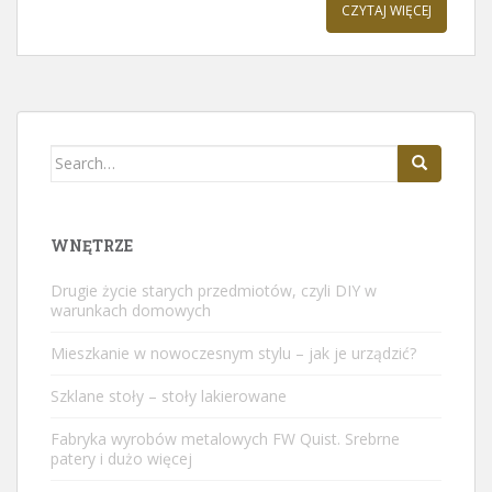
CZYTAJ WIĘCEJ
Search
for:
WNĘTRZE
Drugie życie starych przedmiotów, czyli DIY w
warunkach domowych
Mieszkanie w nowoczesnym stylu – jak je urządzić?
Szklane stoły – stoły lakierowane
Fabryka wyrobów metalowych FW Quist. Srebrne
patery i dużo więcej