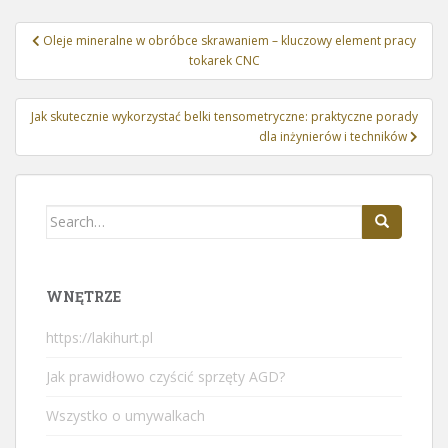
Nawigacja
Oleje mineralne w obróbce skrawaniem – kluczowy element pracy
wpisu
tokarek CNC
Jak skutecznie wykorzystać belki tensometryczne: praktyczne porady
dla inżynierów i techników
Search
for:
WNĘTRZE
https://lakihurt.pl
Jak prawidłowo czyścić sprzęty AGD?
Wszystko o umywalkach