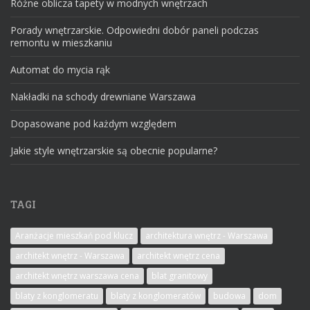
Różne oblicza tapety w modnych wnętrzach
Porady wnętrzarskie. Odpowiedni dobór paneli podczas
remontu w mieszkaniu
Automat do mycia rąk
Nakładki na schody drewniane Warszawa
Dopasowane pod każdym względem
Jakie style wnętrzarskie są obecnie popularne?
TAGI
Aranżacje mieszkań pod klucz
architektura wnętrz - Warszawa
architekt wnętrz - Warszawa
architekt wnętrz cena
architekt wnętrz warszawa cena
blat granitowy
blaty z konglomeratu
blaty z konglomeratów
budowa
dom