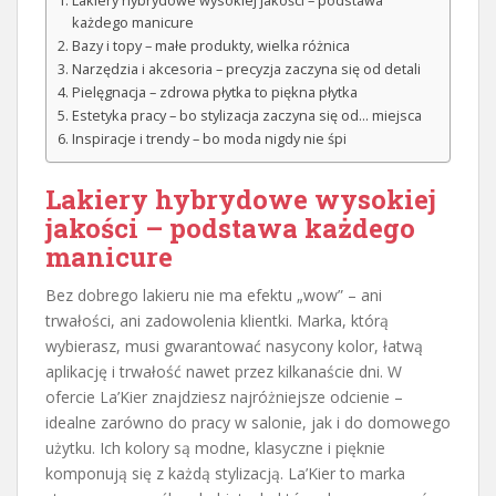
Lakiery hybrydowe wysokiej jakości – podstawa
każdego manicure
Bazy i topy – małe produkty, wielka różnica
Narzędzia i akcesoria – precyzja zaczyna się od detali
Pielęgnacja – zdrowa płytka to piękna płytka
Estetyka pracy – bo stylizacja zaczyna się od… miejsca
Inspiracje i trendy – bo moda nigdy nie śpi
Lakiery hybrydowe wysokiej
jakości – podstawa każdego
manicure
Bez dobrego lakieru nie ma efektu „wow” – ani
trwałości, ani zadowolenia klientki. Marka, którą
wybierasz, musi gwarantować nasycony kolor, łatwą
aplikację i trwałość nawet przez kilkanaście dni. W
ofercie La’Kier znajdziesz najróżniejsze odcienie –
idealne zarówno do pracy w salonie, jak i do domowego
użytku. Ich kolory są modne, klasyczne i pięknie
komponują się z każdą stylizacją. La’Kier to marka