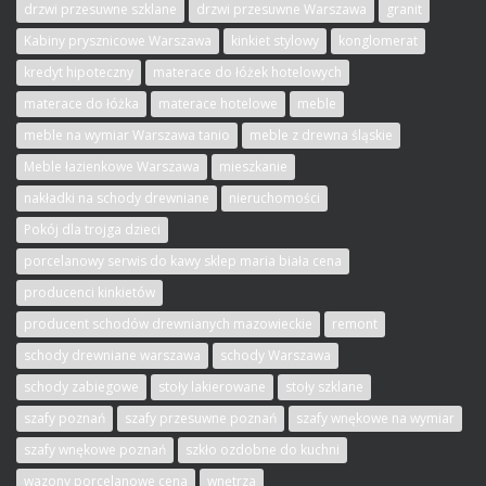
drzwi przesuwne szklane
drzwi przesuwne Warszawa
granit
Kabiny prysznicowe Warszawa
kinkiet stylowy
konglomerat
kredyt hipoteczny
materace do łóżek hotelowych
materace do łóżka
materace hotelowe
meble
meble na wymiar Warszawa tanio
meble z drewna śląskie
Meble łazienkowe Warszawa
mieszkanie
nakładki na schody drewniane
nieruchomości
Pokój dla trojga dzieci
porcelanowy serwis do kawy sklep maria biała cena
producenci kinkietów
producent schodów drewnianych mazowieckie
remont
schody drewniane warszawa
schody Warszawa
schody zabiegowe
stoły lakierowane
stoły szklane
szafy poznań
szafy przesuwne poznań
szafy wnękowe na wymiar
szafy wnękowe poznań
szkło ozdobne do kuchni
wazony porcelanowe cena
wnętrza