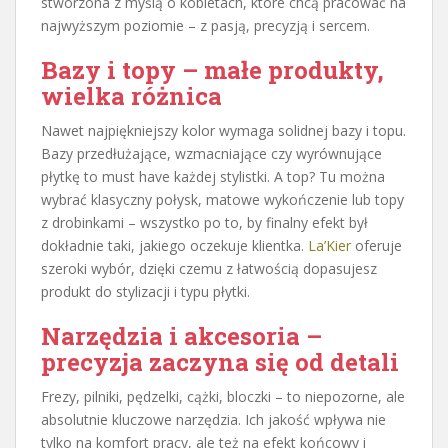
stworzona z myślą o kobietach, które chcą pracować na
najwyższym poziomie – z pasją, precyzją i sercem.
Bazy i topy – małe produkty,
wielka różnica
Nawet najpiękniejszy kolor wymaga solidnej bazy i topu.
Bazy przedłużające, wzmacniające czy wyrównujące
płytkę to must have każdej stylistki. A top? Tu można
wybrać klasyczny połysk, matowe wykończenie lub topy
z drobinkami – wszystko po to, by finalny efekt był
dokładnie taki, jakiego oczekuje klientka.
La’Kier
oferuje
szeroki wybór, dzięki czemu z łatwością dopasujesz
produkt do stylizacji i typu płytki.
Narzędzia i akcesoria –
precyzja zaczyna się od detali
Frezy, pilniki, pędzelki, cążki, bloczki – to niepozorne, ale
absolutnie kluczowe narzędzia. Ich jakość wpływa nie
tylko na komfort pracy, ale też na efekt końcowy i