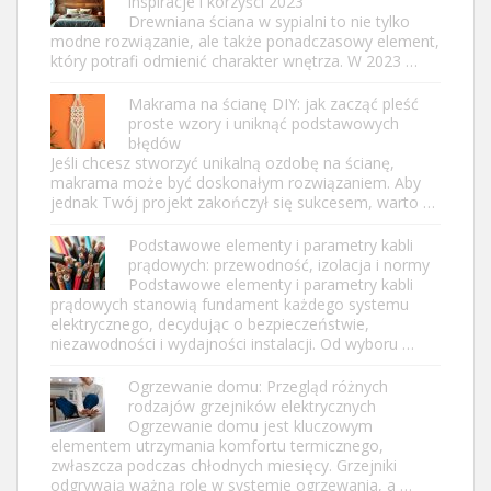
inspiracje i korzyści 2023
Drewniana ściana w sypialni to nie tylko
modne rozwiązanie, ale także ponadczasowy element,
który potrafi odmienić charakter wnętrza. W 2023 …
Makrama na ścianę DIY: jak zacząć pleść
proste wzory i uniknąć podstawowych
błędów
Jeśli chcesz stworzyć unikalną ozdobę na ścianę,
makrama może być doskonałym rozwiązaniem. Aby
jednak Twój projekt zakończył się sukcesem, warto …
Podstawowe elementy i parametry kabli
prądowych: przewodność, izolacja i normy
Podstawowe elementy i parametry kabli
prądowych stanowią fundament każdego systemu
elektrycznego, decydując o bezpieczeństwie,
niezawodności i wydajności instalacji. Od wyboru …
Ogrzewanie domu: Przegląd różnych
rodzajów grzejników elektrycznych
Ogrzewanie domu jest kluczowym
elementem utrzymania komfortu termicznego,
zwłaszcza podczas chłodnych miesięcy. Grzejniki
odgrywają ważną rolę w systemie ogrzewania, a …