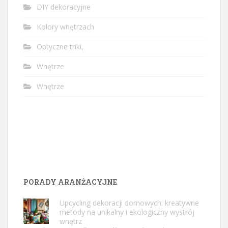
DIY dekoracyjne
Kolory wnętrzach
Optyczne triki,
Wnętrze
Wnętrze
PORADY ARANŻACYJNE
Upcycling dekoracji domowych: kreatywne
metody na unikalny i ekologiczny wystrój
wnętrz