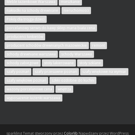
Meble łazienkowe Warszawa
mieszkanie
nakładki na schody drewniane
nieruchomości
Pokój dla trojga dzieci
porcelanowy serwis do kawy sklep maria biała cena
producenci kinkietów
producent schodów drewnianych mazowieckie
remont
schody drewniane warszawa
schody Warszawa
schody zabiegowe
stoły lakierowane
stoły szklane
szafy poznań
szafy przesuwne poznań
szafy wnękowe na wymiar
szafy wnękowe poznań
szkło ozdobne do kuchni
wazony porcelanowe cena
wnętrza
wyposażenie łazienki warszawa
sparkling Temat stworzony przez
Colorlib
Napędzany przez WordPress