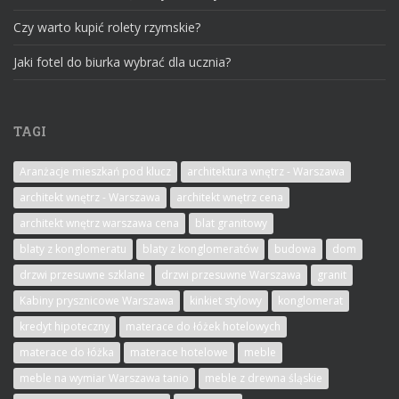
Czy warto kupić rolety rzymskie?
Jaki fotel do biurka wybrać dla ucznia?
TAGI
Aranżacje mieszkań pod klucz
architektura wnętrz - Warszawa
architekt wnętrz - Warszawa
architekt wnętrz cena
architekt wnętrz warszawa cena
blat granitowy
blaty z konglomeratu
blaty z konglomeratów
budowa
dom
drzwi przesuwne szklane
drzwi przesuwne Warszawa
granit
Kabiny prysznicowe Warszawa
kinkiet stylowy
konglomerat
kredyt hipoteczny
materace do łóżek hotelowych
materace do łóżka
materace hotelowe
meble
meble na wymiar Warszawa tanio
meble z drewna śląskie