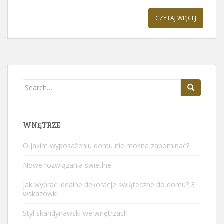
CZYTAJ WIĘCEJ
Search
for:
WNĘTRZE
O jakim wyposażeniu domu nie można zapominać?
Nowe rozwiązania świetlne
Jak wybrać idealne dekoracje świąteczne do domu? 3
wskazówki
Styl skandynawski we wnętrzach