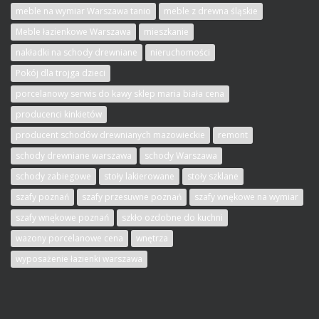
meble na wymiar Warszawa tanio
meble z drewna śląskie
Meble łazienkowe Warszawa
mieszkanie
nakładki na schody drewniane
nieruchomości
Pokój dla trojga dzieci
porcelanowy serwis do kawy sklep maria biała cena
producenci kinkietów
producent schodów drewnianych mazowieckie
remont
schody drewniane warszawa
schody Warszawa
schody zabiegowe
stoły lakierowane
stoły szklane
szafy poznań
szafy przesuwne poznań
szafy wnękowe na wymiar
szafy wnękowe poznań
szkło ozdobne do kuchni
wazony porcelanowe cena
wnętrza
wyposażenie łazienki warszawa