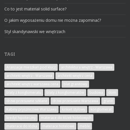
Co to jest materiał solid surface?
O jakim wyposażeniu domu nie można zapominać?
Styl skandynawski we wnętrzach
TAGI
Aranżacje mieszkań pod klucz
architektura wnętrz - Warszawa
architekt wnętrz - Warszawa
architekt wnętrz cena
architekt wnętrz warszawa cena
blat granitowy
blaty z konglomeratu
blaty z konglomeratów
budowa
dom
drzwi przesuwne szklane
drzwi przesuwne Warszawa
granit
Kabiny prysznicowe Warszawa
kinkiet stylowy
konglomerat
kredyt hipoteczny
materace do łóżek hotelowych
materace do łóżka
materace hotelowe
meble