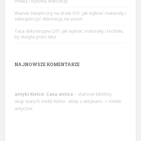
trwałą i stylową aranżację
Wianek świąteczny na drzwi DIY: jak wybrać materiały i
zabezpieczyć dekorację na sezon
Taca dekoracyjna DIY: jak wybrać materiały i techniki,
by służyła przez lata
NAJNOWSZE KOMENTARZE
antyki Kielce: Casa antica
– starocie bibeloty
skup starych mebli Kielce -sklep z antykami -> meble
antyczne