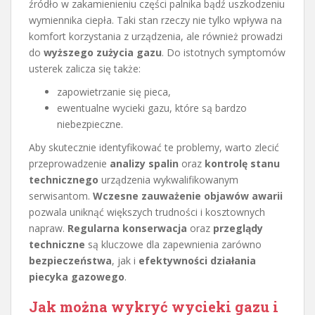
źródło w zakamienieniu części palnika bądź uszkodzeniu
wymiennika ciepła. Taki stan rzeczy nie tylko wpływa na
komfort korzystania z urządzenia, ale również prowadzi
do
wyższego zużycia gazu
. Do istotnych symptomów
usterek zalicza się także:
zapowietrzanie się pieca,
ewentualne wycieki gazu, które są bardzo
niebezpieczne.
Aby skutecznie identyfikować te problemy, warto zlecić
przeprowadzenie
analizy spalin
oraz
kontrolę stanu
technicznego
urządzenia wykwalifikowanym
serwisantom.
Wczesne zauważenie objawów awarii
pozwala uniknąć większych trudności i kosztownych
napraw.
Regularna konserwacja
oraz
przeglądy
techniczne
są kluczowe dla zapewnienia zarówno
bezpieczeństwa
, jak i
efektywności działania
piecyka gazowego
.
Jak można wykryć wycieki gazu i