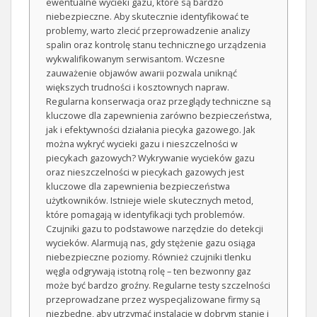
ewentualne wycieki gazu, które są bardzo
niebezpieczne. Aby skutecznie identyfikować te
problemy, warto zlecić przeprowadzenie analizy
spalin oraz kontrolę stanu technicznego urządzenia
wykwalifikowanym serwisantom. Wczesne
zauważenie objawów awarii pozwala uniknąć
większych trudności i kosztownych napraw.
Regularna konserwacja oraz przeglądy techniczne są
kluczowe dla zapewnienia zarówno bezpieczeństwa,
jak i efektywności działania piecyka gazowego. Jak
można wykryć wycieki gazu i nieszczelności w
piecykach gazowych? Wykrywanie wycieków gazu
oraz nieszczelności w piecykach gazowych jest
kluczowe dla zapewnienia bezpieczeństwa
użytkowników. Istnieje wiele skutecznych metod,
które pomagają w identyfikacji tych problemów.
Czujniki gazu to podstawowe narzędzie do detekcji
wycieków. Alarmują nas, gdy stężenie gazu osiąga
niebezpieczne poziomy. Również czujniki tlenku
węgla odgrywają istotną rolę – ten bezwonny gaz
może być bardzo groźny. Regularne testy szczelności
przeprowadzane przez wyspecjalizowane firmy są
niezbędne, aby utrzymać instalację w dobrym stanie i