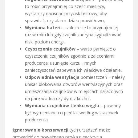
to robić przynajmniej co sześć miesięcy,
wystarczy nacisnąć przycisk testowy, aby
sprawdzić, czy alarm działa prawidłowo,
Wymiana baterii
– zaleca się to przynajmniej
raz w roku lub gdy czujnik zaczyna sygnalizować
niski poziom energii,
Czyszczenie czujników
– warto pamiętać o
czyszczeniu czujników zgodnie z zaleceniami
producenta; usunięcie kurzu i innych
zanieczyszczeń zapewnia ich właściwe działanie,
Odpowiednia wentylacja
pomieszczeń – należy
unikać blokowania otworów wentylacyjnych oraz
umieszczania czujników w miejscach narażonych
na parę wodną czy dym z kuchni,
Wymiana czujników tlenku węgla
– powinny
być wymieniane co pięć lat według wskazówek
producenta.
Ignorowanie konserwacji
tych urządzeń może
prowadzić do poważnego ryzyka niewykrycia