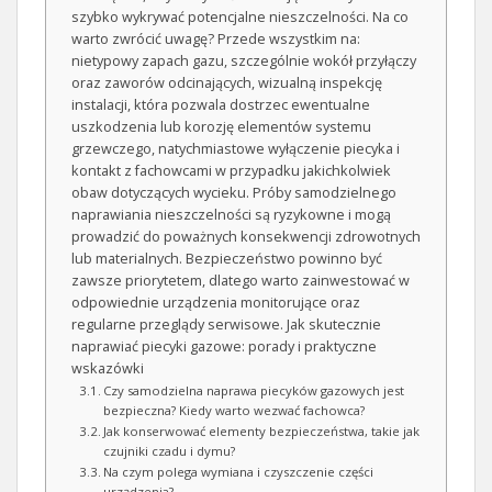
szybko wykrywać potencjalne nieszczelności. Na co
warto zwrócić uwagę? Przede wszystkim na:
nietypowy zapach gazu, szczególnie wokół przyłączy
oraz zaworów odcinających, wizualną inspekcję
instalacji, która pozwala dostrzec ewentualne
uszkodzenia lub korozję elementów systemu
grzewczego, natychmiastowe wyłączenie piecyka i
kontakt z fachowcami w przypadku jakichkolwiek
obaw dotyczących wycieku. Próby samodzielnego
naprawiania nieszczelności są ryzykowne i mogą
prowadzić do poważnych konsekwencji zdrowotnych
lub materialnych. Bezpieczeństwo powinno być
zawsze priorytetem, dlatego warto zainwestować w
odpowiednie urządzenia monitorujące oraz
regularne przeglądy serwisowe. Jak skutecznie
naprawiać piecyki gazowe: porady i praktyczne
wskazówki
Czy samodzielna naprawa piecyków gazowych jest
bezpieczna? Kiedy warto wezwać fachowca?
Jak konserwować elementy bezpieczeństwa, takie jak
czujniki czadu i dymu?
Na czym polega wymiana i czyszczenie części
urządzenia?