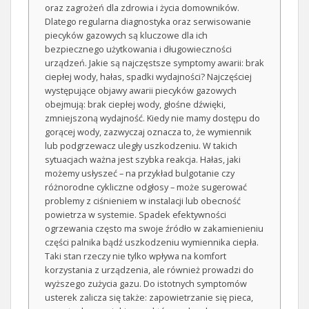
oraz zagrożeń dla zdrowia i życia domowników.
Dlatego regularna diagnostyka oraz serwisowanie
piecyków gazowych są kluczowe dla ich
bezpiecznego użytkowania i długowieczności
urządzeń. Jakie są najczęstsze symptomy awarii: brak
ciepłej wody, hałas, spadki wydajności? Najczęściej
występujące objawy awarii piecyków gazowych
obejmują: brak ciepłej wody, głośne dźwięki,
zmniejszoną wydajność. Kiedy nie mamy dostępu do
gorącej wody, zazwyczaj oznacza to, że wymiennik
lub podgrzewacz uległy uszkodzeniu. W takich
sytuacjach ważna jest szybka reakcja. Hałas, jaki
możemy usłyszeć – na przykład bulgotanie czy
różnorodne cykliczne odgłosy – może sugerować
problemy z ciśnieniem w instalacji lub obecność
powietrza w systemie. Spadek efektywności
ogrzewania często ma swoje źródło w zakamienieniu
części palnika bądź uszkodzeniu wymiennika ciepła.
Taki stan rzeczy nie tylko wpływa na komfort
korzystania z urządzenia, ale również prowadzi do
wyższego zużycia gazu. Do istotnych symptomów
usterek zalicza się także: zapowietrzanie się pieca,