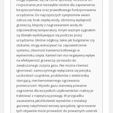
rozpoznanie jest niezwykle istotne dla zapewnienia
bezpieczeństwa oraz prawidłowego funkcjonowania
urządzenia. Do najczęstszych symptomów awarii
zalicza się: brak ciepłej wody, obniżoną wydajność
grzewczą, kłopoty z nagrzewaniem wody do
odpowiedniej temperatury. Innym ważnym sygnałem
są dźwięki wydobywające się podczas pracy
urządzenia. Głośne odgłosy, takie jak bulgotanie czy
stukanie, mogą wskazywać na: zapowietrzenie
systemu, obecność kamienia kotłowego w
wymienniku ciepła. Kamień ten ma negatywny wpływ
na efektywność grzewczą i prowadzi do
zwiększonego zużycia gazu. Nie można również
ignorować: samoczynnego wyłączania się piecyka,
uszkodzeń czujników, problemów z elektroniką
sterującą, nierównomiernego ogrzewania
pomieszczeń. Wycieki gazu stanowią poważne
zagrożenie dla wszystkich użytkowników i należy je
traktować z najwyższą powagą. W przypadku
zauważenia jakichkolwiek wycieków z instalacji
gazowej natychmiast wezwij specjalistę. Ignorowanie
tych objawów może prowadzić do poważnych usterek